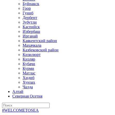
Буйнакск
Гоор
Гуниб
Дербент
Зубутли
Каспийск
Избербаш
Ирганай
Каякентский район
Махачкала
Казбековский район
Кизилюрт
Кизляр
Кубачи
Курми
Матлас
Хидиб
Хунзах
Чалда
Алтай
Северная Осетия
#WELCOMETOSEA