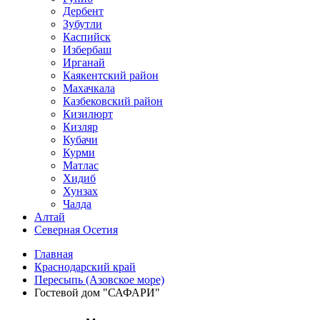
Дербент
Зубутли
Каспийск
Избербаш
Ирганай
Каякентский район
Махачкала
Казбековский район
Кизилюрт
Кизляр
Кубачи
Курми
Матлас
Хидиб
Хунзах
Чалда
Алтай
Северная Осетия
Главная
Краснодарский край
Пересыпь (Азовское море)
Гостевой дом "САФАРИ"