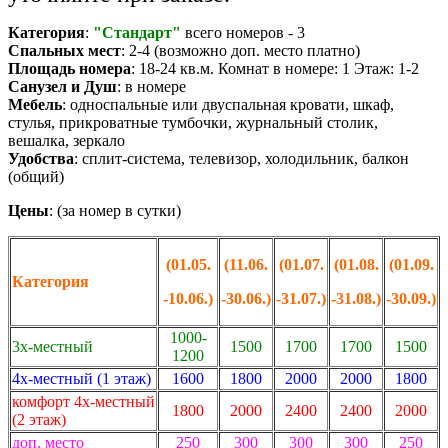
Категория
:
"Стандарт"
всего номеров - 3
Спальных мест
:
2-4 (возможно доп. место платно)
Площадь номера
: 18-24 кв.м. Комнат в номере: 1 Этаж: 1-2
Санузел и Душ
: в номере
Мебель
: односпальные или двуспальная кровати, шкаф,
стулья, прикроватные тумбочки, журнальный столик,
вешалка, зеркало
Удобства
:
сплит-система, телевизор, холодильник, балкон
(общий)
Цены
:
(за номер в сутки)
(01.05.
(11.06.
(01.07.
(01.08.
(01.09.
Категория
-10.06.)
-30.06.)
-31.07.)
-31.08.)
-30.09.)
1000-
3х-местный
1500
1700
1700
1500
1200
4х-местный (1 этаж)
1600
1800
2000
2000
1800
комфорт 4х-местный
1800
2000
2400
2400
2000
(2 этаж)
доп. место
250
300
300
300
250