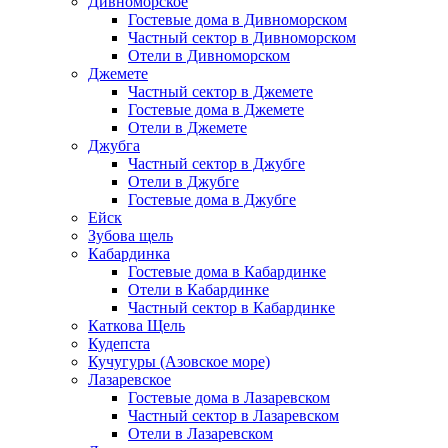
Дивноморское
Гостевые дома в Дивноморском
Частный сектор в Дивноморском
Отели в Дивноморском
Джемете
Частный сектор в Джемете
Гостевые дома в Джемете
Отели в Джемете
Джубга
Частный сектор в Джубге
Отели в Джубге
Гостевые дома в Джубге
Ейск
Зубова щель
Кабардинка
Гостевые дома в Кабардинке
Отели в Кабардинке
Частный сектор в Кабардинке
Каткова Щель
Кудепста
Кучугуры (Азовское море)
Лазаревское
Гостевые дома в Лазаревском
Частный сектор в Лазаревском
Отели в Лазаревском