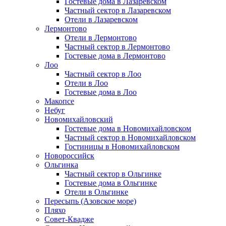
Гостевые дома в Лазаревском
Частный сектор в Лазаревском
Отели в Лазаревском
Лермонтово
Отели в Лермонтово
Частный сектор в Лермонтово
Гостевые дома в Лермонтово
Лоо
Частный сектор в Лоо
Отели в Лоо
Гостевые дома в Лоо
Макопсе
Небуг
Новомихайловский
Гостевые дома в Новомихайловском
Частный сектор в Новомихайловском
Гостиницы в Новомихайловском
Новороссийск
Ольгинка
Частный сектор в Ольгинке
Гостевые дома в Ольгинке
Отели в Ольгинке
Пересыпь (Азовское море)
Пляхо
Совет-Квадже