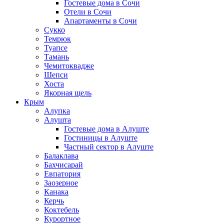
Гостевые дома в Сочи
Отели в Сочи
Апартаменты в Сочи
Сукко
Темрюк
Туапсе
Тамань
Чемитоквадже
Шепси
Хоста
Якорная щель
Крым
Алупка
Алушта
Гостевые дома в Алуште
Гостиницы в Алуште
Частный сектор в Алуште
Балаклава
Бахчисарай
Евпатория
Заозерное
Канака
Керчь
Коктебель
Курортное