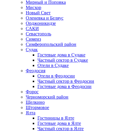
Мирный и Поповка
Мисхор
Новый Свет
Оленевка и Беляус
Орджоникидзе
САКИ
Севастополь
Симеиз
Симферопольский район
Судак
Гостевые дома в Судаке
Частный сектор в Судаке
Отели в Судаке
Феодосия
Отели в Феодосии
Частный сектор в Феодосии
Гостевые дома в Феодосии
Форос
Черноморский район
Щелкино
Штормовое
Ялта
Гостиницы в Ялте
Гостевые дома в Ялте
Частный сектор в Ялте