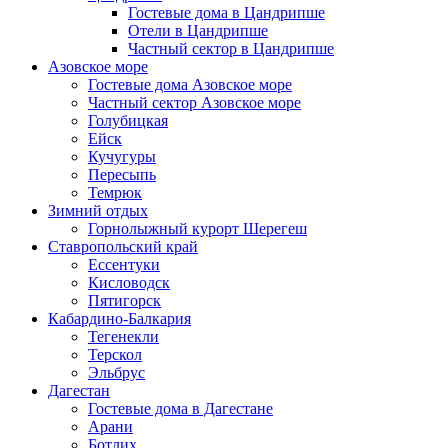
Гостевые дома в Цандрипше
Отели в Цандрипше
Частный сектор в Цандрипше
Азовское море
Гостевые дома Азовское море
Частный сектор Азовское море
Голубицкая
Ейск
Кучугуры
Пересыпь
Темрюк
Зимний отдых
Горнолыжный курорт Шерегеш
Ставропольский край
Ессентуки
Кисловодск
Пятигорск
Кабардино-Балкария
Тегенекли
Терскол
Эльбрус
Дагестан
Гостевые дома в Дагестане
Арани
Ботлих