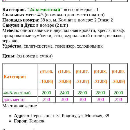
Категория
:
"2х-комнатный"
всего номеров - 1
Спальных мест
:
4-5 (возможно доп. место платно)
Площадь номера
: 38 кв. м. Комнат в номере: 2 Этаж: 2
Санузел и Душ
: в номере (2 шт.)
Мебель
: односпальные и двуспальная кровати, кресла, шкаф,
прикроватные тумбочки, стол, журнальный столик, вешалка,
зеркало
Удобства
:
сплит-система, телевизор, холодильник
Цены
: (за номер в сутки)
(01.06.
(11.06.
(01.07.
(01.08.
(01.09.
Категория
-10.06)
-
30.06)
-31.07)
-31.08)
-30.09)
4х-5-местный
2000
2400
2800
2800
2000
доп. место
250
300
300
300
250
Местоположение
Адрес::
Пересыпь п. За Родину, ул. Морская, 38
Город:
Темрюк