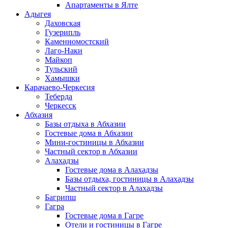
Апартаменты в Ялте
Адыгея
Даховская
Гузерипль
Каменномостский
Лаго-Наки
Майкоп
Тульский
Хамышки
Карачаево-Черкесия
Теберда
Черкесск
Абхазия
Базы отдыха в Абхазии
Гостевые дома в Абхазии
Мини-гостиницы в Абхазии
Частный сектор в Абхазии
Алахадзы
Гостевые дома в Алахадзы
Базы отдыха, гостиницы в Алахадзы
Частный сектор в Алахадзы
Багрипш
Гагра
Гостевые дома в Гагре
Отели и гостиницы в Гагре