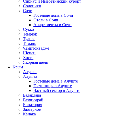
Сириус и Имеретинский курорт
Солоники
Сочи
Гостевые дома в Сочи
Отели в Сочи
Апартаменты в Сочи
Сукко
Темрюк
Туапсе
Тамань
Чемитоквадже
Шепси
Хоста
Якорная щель
Крым
Алупка
Алушта
Гостевые дома в Алуште
Гостиницы в Алуште
Частный сектор в Алуште
Балаклава
Бахчисарай
Евпатория
Заозерное
Канака