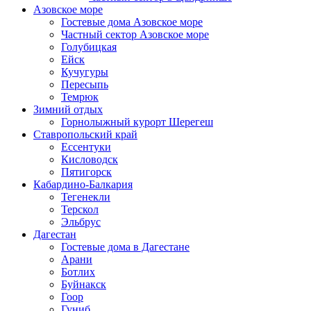
Азовское море
Гостевые дома Азовское море
Частный сектор Азовское море
Голубицкая
Ейск
Кучугуры
Пересыпь
Темрюк
Зимний отдых
Горнолыжный курорт Шерегеш
Ставропольский край
Ессентуки
Кисловодск
Пятигорск
Кабардино-Балкария
Тегенекли
Терскол
Эльбрус
Дагестан
Гостевые дома в Дагестане
Арани
Ботлих
Буйнакск
Гоор
Гуниб