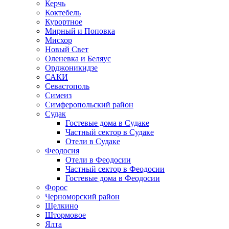
Керчь
Коктебель
Курортное
Мирный и Поповка
Мисхор
Новый Свет
Оленевка и Беляус
Орджоникидзе
САКИ
Севастополь
Симеиз
Симферопольский район
Судак
Гостевые дома в Судаке
Частный сектор в Судаке
Отели в Судаке
Феодосия
Отели в Феодосии
Частный сектор в Феодосии
Гостевые дома в Феодосии
Форос
Черноморский район
Щелкино
Штормовое
Ялта