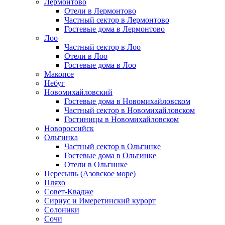
Лермонтово
Отели в Лермонтово
Частный сектор в Лермонтово
Гостевые дома в Лермонтово
Лоо
Частный сектор в Лоо
Отели в Лоо
Гостевые дома в Лоо
Макопсе
Небуг
Новомихайловский
Гостевые дома в Новомихайловском
Частный сектор в Новомихайловском
Гостиницы в Новомихайловском
Новороссийск
Ольгинка
Частный сектор в Ольгинке
Гостевые дома в Ольгинке
Отели в Ольгинке
Пересыпь (Азовское море)
Пляхо
Совет-Квадже
Сириус и Имеретинский курорт
Солоники
Сочи