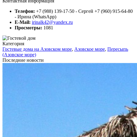
Контактная информация
Телефон:
+7 (988) 139-17-50 - Сергей +7 (960) 915-64-80
- Ирина (WhatsApp)
E-Mail:
irinalk42@yandex.ru
Просмотры:
1081
Категория
Гостевые дома на Азовском море
,
Азовское море
,
Пересыпь
(Азовское море)
Последние новости