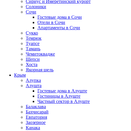
Сириус и Имеретинский курорт
Солоники
Сочи
Гостевые дома в Сочи
Отели в Сочи
Апартаменты в Сочи
Сукко
Темрюк
Туапсе
Тамань
Чемитоквадже
Шепси
Хоста
Якорная щель
Крым
Алупка
Алушта
Гостевые дома в Алуште
Гостиницы в Алуште
Частный сектор в Алуште
Балаклава
Бахчисарай
Евпатория
Заозерное
Канака