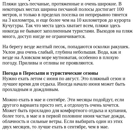
Пляжи здесь песчаные, протяженные и очень широкие. В
некоторых местах ширина песчаной полосы достигает 100
метров, и только в пределах поселка он непрерывно тянется
на 3 километра, и еще более чем на 10 километров до курорта
Кучугуры. Так что места здесь хватает всем, пляжи здесь
никогда не бывают заполненным туристами. Выходов на пляж
много, доступ нигде не ограничивается.
На берегу везде желтый песок, попадаются осколки ракушек.
Уклон дна очень слабый, глубина небольшая. Вода, как и
везде на Азовском море мутноватая, особенно в плохую
погоду. Приливы и отливы не проявляются.
Погода в Пересыпи и туристические сезоны
Нужно ехать летом с июня по август. Это пляжный сезон и
лучшее время для отдыха. Иногда начало июня может быть
прохладным и дождливым.
Можно ехать в мае и сентябре. Эти месяцы подойдут, если
другого варианта просто нет, а отдохнуть очень хочется.
Может быть прохладно для комфортного отдыха и купания,
более того, в мае и в первой половине июня частые дожди,
облачность и сильные ветры. Если выбирать один из этих
двух месяцев, то лучше ехать в сентябре, чем в мае.