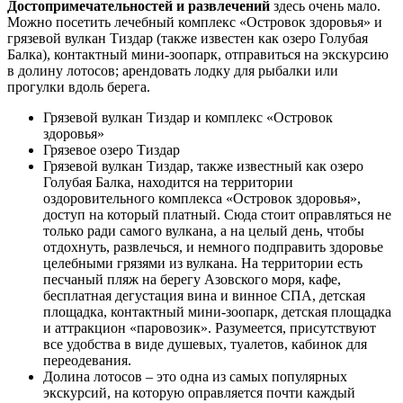
Достопримечательностей и развлечений
здесь очень мало.
Можно посетить лечебный комплекс «Островок здоровья» и
грязевой вулкан Тиздар (также известен как озеро Голубая
Балка), контактный мини-зоопарк, отправиться на экскурсию
в долину лотосов; арендовать лодку для рыбалки или
прогулки вдоль берега.
Грязевой вулкан Тиздар и комплекс «Островок
здоровья»
Грязевое озеро Тиздар
Грязевой вулкан Тиздар, также известный как озеро
Голубая Балка, находится на территории
оздоровительного комплекса «Островок здоровья»,
доступ на который платный. Сюда стоит оправляться не
только ради самого вулкана, а на целый день, чтобы
отдохнуть, развлечься, и немного подправить здоровье
целебными грязями из вулкана. На территории есть
песчаный пляж на берегу Азовского моря, кафе,
бесплатная дегустация вина и винное СПА, детская
площадка, контактный мини-зоопарк, детская площадка
и аттракцион «паровозик». Разумеется, присутствуют
все удобства в виде душевых, туалетов, кабинок для
переодевания.
Долина лотосов – это одна из самых популярных
экскурсий, на которую оправляется почти каждый