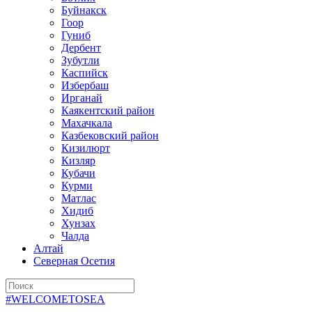
Буйнакск
Гоор
Гуниб
Дербент
Зубутли
Каспийск
Избербаш
Ирганай
Каякентский район
Махачкала
Казбековский район
Кизилюрт
Кизляр
Кубачи
Курми
Матлас
Хидиб
Хунзах
Чалда
Алтай
Северная Осетия
#WELCOMETOSEA