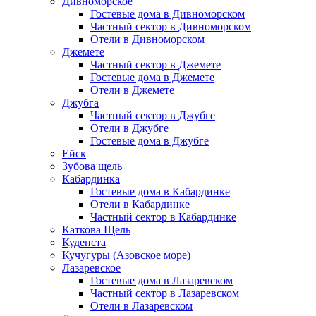
Дивноморское
Гостевые дома в Дивноморском
Частный сектор в Дивноморском
Отели в Дивноморском
Джемете
Частный сектор в Джемете
Гостевые дома в Джемете
Отели в Джемете
Джубга
Частный сектор в Джубге
Отели в Джубге
Гостевые дома в Джубге
Ейск
Зубова щель
Кабардинка
Гостевые дома в Кабардинке
Отели в Кабардинке
Частный сектор в Кабардинке
Каткова Щель
Кудепста
Кучугуры (Азовское море)
Лазаревское
Гостевые дома в Лазаревском
Частный сектор в Лазаревском
Отели в Лазаревском