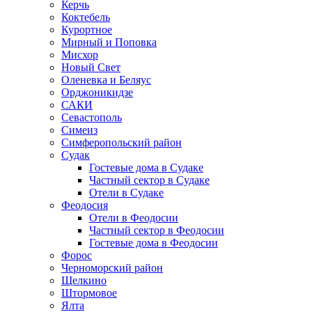
Керчь
Коктебель
Курортное
Мирный и Поповка
Мисхор
Новый Свет
Оленевка и Беляус
Орджоникидзе
САКИ
Севастополь
Симеиз
Симферопольский район
Судак
Гостевые дома в Судаке
Частный сектор в Судаке
Отели в Судаке
Феодосия
Отели в Феодосии
Частный сектор в Феодосии
Гостевые дома в Феодосии
Форос
Черноморский район
Щелкино
Штормовое
Ялта