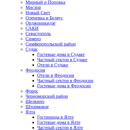
Мирный и Поповка
Мисхор
Новый Свет
Оленевка и Беляус
Орджоникидзе
САКИ
Севастополь
Симеиз
Симферопольский район
Судак
Гостевые дома в Судаке
Частный сектор в Судаке
Отели в Судаке
Феодосия
Отели в Феодосии
Частный сектор в Феодосии
Гостевые дома в Феодосии
Форос
Черноморский район
Щелкино
Штормовое
Ялта
Гостиницы в Ялте
Гостевые дома в Ялте
Частный сектор в Ялте