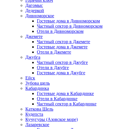
Горячий ключ
Дагомыс
Дедеркой
Дивноморское
Гостевые дома в Дивноморском
Частный сектор в Дивноморском
Отели в Дивноморском
Джемете
Частный сектор в Джемете
Гостевые дома в Джемете
Отели в Джемете
Джубга
Частный сектор в Джубге
Отели в Джубге
Гостевые дома в Джубге
Ейск
Зубова щель
Кабардинка
Гостевые дома в Кабардинке
Отели в Кабардинке
Частный сектор в Кабардинке
Каткова Щель
Кудепста
Кучугуры (Азовское море)
Лазаревское