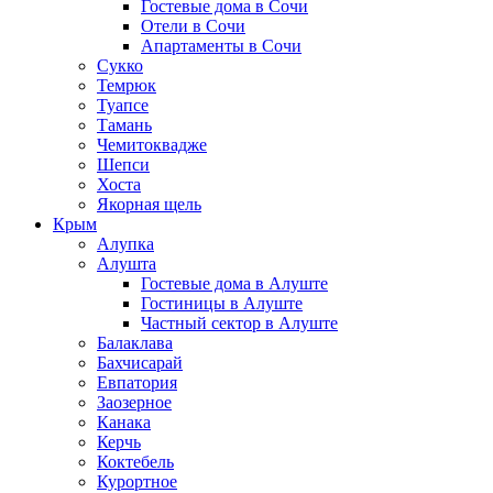
Гостевые дома в Сочи
Отели в Сочи
Апартаменты в Сочи
Сукко
Темрюк
Туапсе
Тамань
Чемитоквадже
Шепси
Хоста
Якорная щель
Крым
Алупка
Алушта
Гостевые дома в Алуште
Гостиницы в Алуште
Частный сектор в Алуште
Балаклава
Бахчисарай
Евпатория
Заозерное
Канака
Керчь
Коктебель
Курортное