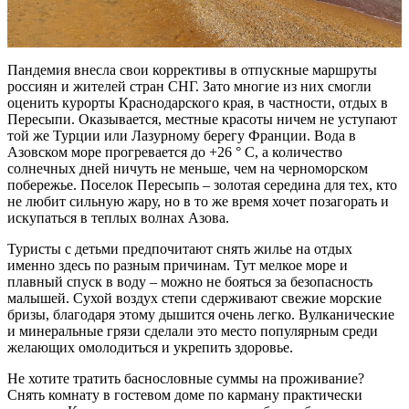
Пандемия внесла свои коррективы в отпускные маршруты
россиян и жителей стран СНГ. Зато многие из них смогли
оценить курорты Краснодарского края, в частности, отдых в
Пересыпи. Оказывается, местные красоты ничем не уступают
той же Турции или Лазурному берегу Франции. Вода в
Азовском море прогревается до +26 ° С, а количество
солнечных дней ничуть не меньше, чем на черноморском
побережье. Поселок Пересыпь – золотая середина для тех, кто
не любит сильную жару, но в то же время хочет позагорать и
искупаться в теплых волнах Азова.
Туристы с детьми предпочитают снять жилье на отдых
именно здесь по разным причинам. Тут мелкое море и
плавный спуск в воду – можно не бояться за безопасность
малышей. Сухой воздух степи сдерживают свежие морские
бризы, благодаря этому дышится очень легко. Вулканические
и минеральные грязи сделали это место популярным среди
желающих омолодиться и укрепить здоровье.
Не хотите тратить баснословные суммы на проживание?
Снять комнату в гостевом доме по карману практически