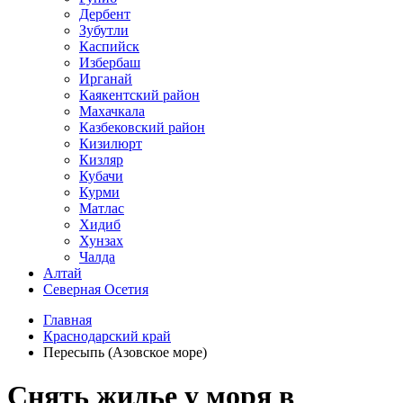
Дербент
Зубутли
Каспийск
Избербаш
Ирганай
Каякентский район
Махачкала
Казбековский район
Кизилюрт
Кизляр
Кубачи
Курми
Матлас
Хидиб
Хунзах
Чалда
Алтай
Северная Осетия
Главная
Краснодарский край
Пересыпь (Азовское море)
Снять жилье у моря в