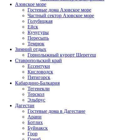
Азовское море
Гостевые дома Азовское море
Частный сектор Азовское море
Голубицкая
Ейск
Кучугуры
Пересыпь
Темрюк
Зимний отдых
Горнолыжный курорт Шерегеш
Ставропольский край
Ессентуки
Кисловодск
Пятигорск
Кабардино-Балкария
Тегенекли
Терскол
Эльбрус
Дагестан
Гостевые дома в Дагестане
Арани
Ботлих
Буйнакск
Гоор
Гуниб