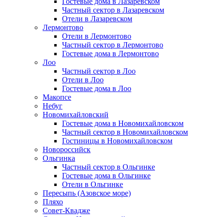
Гостевые дома в Лазаревском
Частный сектор в Лазаревском
Отели в Лазаревском
Лермонтово
Отели в Лермонтово
Частный сектор в Лермонтово
Гостевые дома в Лермонтово
Лоо
Частный сектор в Лоо
Отели в Лоо
Гостевые дома в Лоо
Макопсе
Небуг
Новомихайловский
Гостевые дома в Новомихайловском
Частный сектор в Новомихайловском
Гостиницы в Новомихайловском
Новороссийск
Ольгинка
Частный сектор в Ольгинке
Гостевые дома в Ольгинке
Отели в Ольгинке
Пересыпь (Азовское море)
Пляхо
Совет-Квадже