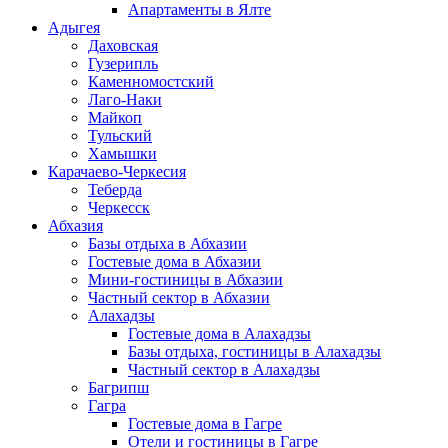
Апартаменты в Ялте
Адыгея
Даховская
Гузерипль
Каменномостский
Лаго-Наки
Майкоп
Тульский
Хамышки
Карачаево-Черкесия
Теберда
Черкесск
Абхазия
Базы отдыха в Абхазии
Гостевые дома в Абхазии
Мини-гостиницы в Абхазии
Частный сектор в Абхазии
Алахадзы
Гостевые дома в Алахадзы
Базы отдыха, гостиницы в Алахадзы
Частный сектор в Алахадзы
Багрипш
Гагра
Гостевые дома в Гагре
Отели и гостиницы в Гагре