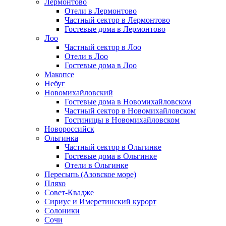
Лермонтово
Отели в Лермонтово
Частный сектор в Лермонтово
Гостевые дома в Лермонтово
Лоо
Частный сектор в Лоо
Отели в Лоо
Гостевые дома в Лоо
Макопсе
Небуг
Новомихайловский
Гостевые дома в Новомихайловском
Частный сектор в Новомихайловском
Гостиницы в Новомихайловском
Новороссийск
Ольгинка
Частный сектор в Ольгинке
Гостевые дома в Ольгинке
Отели в Ольгинке
Пересыпь (Азовское море)
Пляхо
Совет-Квадже
Сириус и Имеретинский курорт
Солоники
Сочи