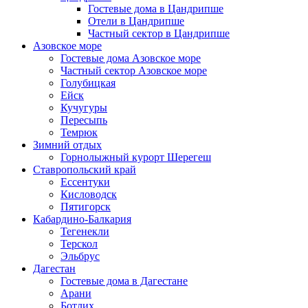
Гостевые дома в Цандрипше
Отели в Цандрипше
Частный сектор в Цандрипше
Азовское море
Гостевые дома Азовское море
Частный сектор Азовское море
Голубицкая
Ейск
Кучугуры
Пересыпь
Темрюк
Зимний отдых
Горнолыжный курорт Шерегеш
Ставропольский край
Ессентуки
Кисловодск
Пятигорск
Кабардино-Балкария
Тегенекли
Терскол
Эльбрус
Дагестан
Гостевые дома в Дагестане
Арани
Ботлих