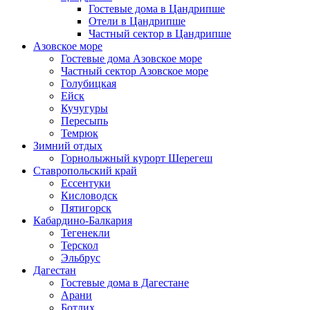
Гостевые дома в Цандрипше
Отели в Цандрипше
Частный сектор в Цандрипше
Азовское море
Гостевые дома Азовское море
Частный сектор Азовское море
Голубицкая
Ейск
Кучугуры
Пересыпь
Темрюк
Зимний отдых
Горнолыжный курорт Шерегеш
Ставропольский край
Ессентуки
Кисловодск
Пятигорск
Кабардино-Балкария
Тегенекли
Терскол
Эльбрус
Дагестан
Гостевые дома в Дагестане
Арани
Ботлих