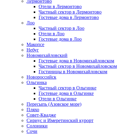
Лермонтово
Отели в Лермонтово
Частный сектор в Лермонтово
Гостевые дома в Лермонтово
Лоо
Частный сектор в Лоо
Отели в Лоо
Гостевые дома в Лоо
Макопсе
Небуг
Новомихайловский
Гостевые дома в Новомихайловском
Частный сектор в Новомихайловском
Гостиницы в Новомихайловском
Новороссийск
Ольгинка
Частный сектор в Ольгинке
Гостевые дома в Ольгинке
Отели в Ольгинке
Пересыпь (Азовское море)
Пляхо
Совет-Квадже
Сириус и Имеретинский курорт
Солоники
Сочи