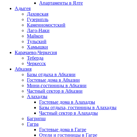
Апартаменты в Ялте
Адыгея
Даховская
Гузерипль
Каменномостский
Лаго-Наки
Майкоп
Тульский
Хамышки
Карачаево-Черкесия
Теберда
Черкесск
Абхазия
Базы отдыха в Абхазии
Гостевые дома в Абхазии
Мини-гостиницы в Абхазии
Частный сектор в Абхазии
Алахадзы
Гостевые дома в Алахадзы
Базы отдыха, гостиницы в Алахадзы
Частный сектор в Алахадзы
Багрипш
Гагра
Гостевые дома в Гагре
Отели и гостиницы в Гагре