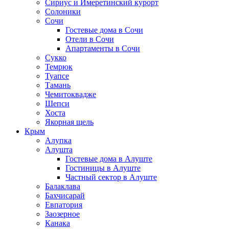
Сириус и Имеретинский курорт
Солоники
Сочи
Гостевые дома в Сочи
Отели в Сочи
Апартаменты в Сочи
Сукко
Темрюк
Туапсе
Тамань
Чемитоквадже
Шепси
Хоста
Якорная щель
Крым
Алупка
Алушта
Гостевые дома в Алуште
Гостиницы в Алуште
Частный сектор в Алуште
Балаклава
Бахчисарай
Евпатория
Заозерное
Канака