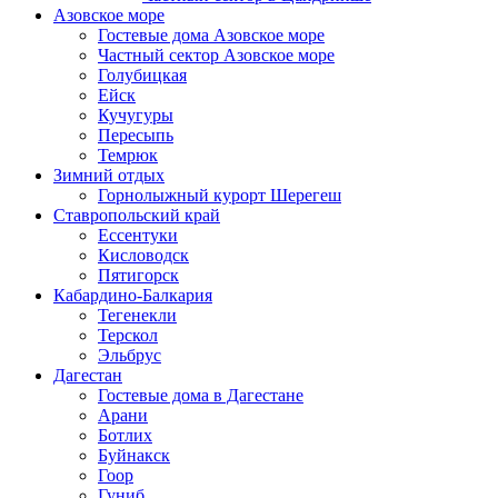
Азовское море
Гостевые дома Азовское море
Частный сектор Азовское море
Голубицкая
Ейск
Кучугуры
Пересыпь
Темрюк
Зимний отдых
Горнолыжный курорт Шерегеш
Ставропольский край
Ессентуки
Кисловодск
Пятигорск
Кабардино-Балкария
Тегенекли
Терскол
Эльбрус
Дагестан
Гостевые дома в Дагестане
Арани
Ботлих
Буйнакск
Гоор
Гуниб