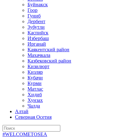
Буйнакск
Гоор
Гуниб
Дербент
Зубутли
Каспийск
Избербаш
Ирганай
Каякентский район
Махачкала
Казбековский район
Кизилюрт
Кизляр
Кубачи
Курми
Матлас
Хидиб
Хунзах
Чалда
Алтай
Северная Осетия
#WELCOMETOSEA