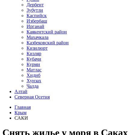
Дербент
Зубутли
Каспийск
Избербаш
Ирганай
Каякентский район
Махачкала
Казбековский район
Кизилюрт
Кизляр
Кубачи
Курми
Матлас
Хидиб
Хунзах
Чалда
Алтай
Северная Осетия
Главная
Крым
САКИ
Снять жилье у моря в Саках