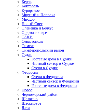
Керчь
Коктебель
Курортное
Мирный и Поповка
Мисхор
Новый Свет
Оленевка и Беляус
Орджоникидзе
САКИ
Севастополь
Симеиз
Симферопольский район
Судак
Гостевые дома в Судаке
Частный сектор в Судаке
Отели в Судаке
Феодосия
Отели в Феодосии
Частный сектор в Феодосии
Гостевые дома в Феодосии
Форос
Черноморский район
Щелкино
Штормовое
Ялта