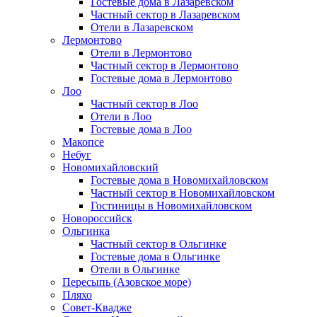
Гостевые дома в Лазаревском
Частный сектор в Лазаревском
Отели в Лазаревском
Лермонтово
Отели в Лермонтово
Частный сектор в Лермонтово
Гостевые дома в Лермонтово
Лоо
Частный сектор в Лоо
Отели в Лоо
Гостевые дома в Лоо
Макопсе
Небуг
Новомихайловский
Гостевые дома в Новомихайловском
Частный сектор в Новомихайловском
Гостиницы в Новомихайловском
Новороссийск
Ольгинка
Частный сектор в Ольгинке
Гостевые дома в Ольгинке
Отели в Ольгинке
Пересыпь (Азовское море)
Пляхо
Совет-Квадже