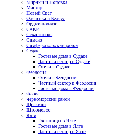
Мирный и Поповка
Мисхор
Новый Свет
Оленевка и Беляус
Орджоникидзе
САКИ
Севастополь
Симеиз
Симферопольский район
Судак
Гостевые дома в Судаке
Частный сектор в Судаке
Отели в Судаке
Феодосия
Отели в Феодосии
Частный сектор в Феодосии
Гостевые дома в Феодосии
Форос
Черноморский район
Щелкино
Штормовое
Ялта
Гостиницы в Ялте
Гостевые дома в Ялте
Частный сектор в Ялте