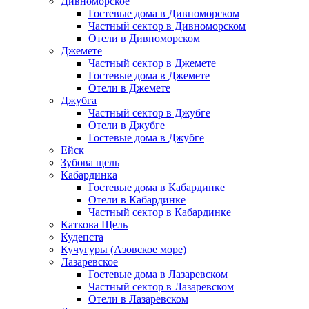
Дивноморское
Гостевые дома в Дивноморском
Частный сектор в Дивноморском
Отели в Дивноморском
Джемете
Частный сектор в Джемете
Гостевые дома в Джемете
Отели в Джемете
Джубга
Частный сектор в Джубге
Отели в Джубге
Гостевые дома в Джубге
Ейск
Зубова щель
Кабардинка
Гостевые дома в Кабардинке
Отели в Кабардинке
Частный сектор в Кабардинке
Каткова Щель
Кудепста
Кучугуры (Азовское море)
Лазаревское
Гостевые дома в Лазаревском
Частный сектор в Лазаревском
Отели в Лазаревском