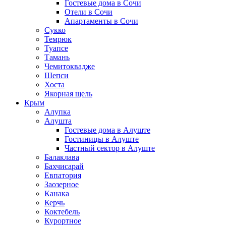
Гостевые дома в Сочи
Отели в Сочи
Апартаменты в Сочи
Сукко
Темрюк
Туапсе
Тамань
Чемитоквадже
Шепси
Хоста
Якорная щель
Крым
Алупка
Алушта
Гостевые дома в Алуште
Гостиницы в Алуште
Частный сектор в Алуште
Балаклава
Бахчисарай
Евпатория
Заозерное
Канака
Керчь
Коктебель
Курортное