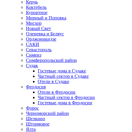
Керчь
Коктебель
Курортное
Мирный и Поповка
Мисхор
Новый Свет
Оленевка и Беляус
Орджоникидзе
САКИ
Севастополь
Симеиз
Симферопольский район
Судак
Гостевые дома в Судаке
Частный сектор в Судаке
Отели в Судаке
Феодосия
Отели в Феодосии
Частный сектор в Феодосии
Гостевые дома в Феодосии
Форос
Черноморский район
Щелкино
Штормовое
Ялта