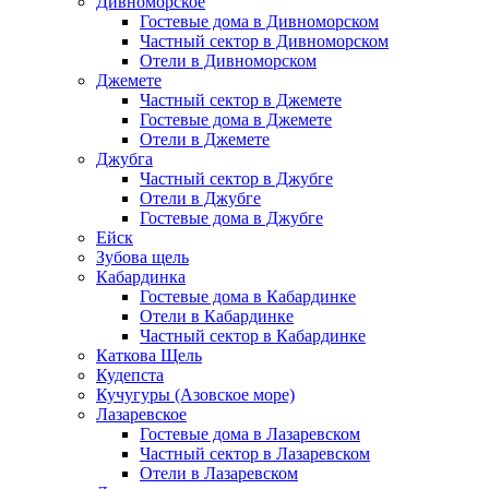
Дивноморское
Гостевые дома в Дивноморском
Частный сектор в Дивноморском
Отели в Дивноморском
Джемете
Частный сектор в Джемете
Гостевые дома в Джемете
Отели в Джемете
Джубга
Частный сектор в Джубге
Отели в Джубге
Гостевые дома в Джубге
Ейск
Зубова щель
Кабардинка
Гостевые дома в Кабардинке
Отели в Кабардинке
Частный сектор в Кабардинке
Каткова Щель
Кудепста
Кучугуры (Азовское море)
Лазаревское
Гостевые дома в Лазаревском
Частный сектор в Лазаревском
Отели в Лазаревском