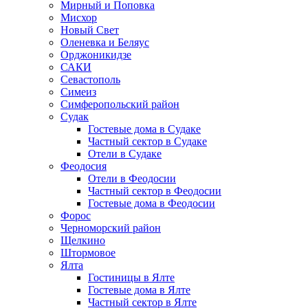
Мирный и Поповка
Мисхор
Новый Свет
Оленевка и Беляус
Орджоникидзе
САКИ
Севастополь
Симеиз
Симферопольский район
Судак
Гостевые дома в Судаке
Частный сектор в Судаке
Отели в Судаке
Феодосия
Отели в Феодосии
Частный сектор в Феодосии
Гостевые дома в Феодосии
Форос
Черноморский район
Щелкино
Штормовое
Ялта
Гостиницы в Ялте
Гостевые дома в Ялте
Частный сектор в Ялте