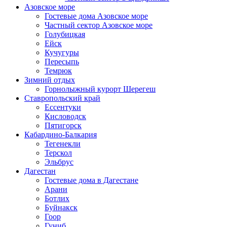
Азовское море
Гостевые дома Азовское море
Частный сектор Азовское море
Голубицкая
Ейск
Кучугуры
Пересыпь
Темрюк
Зимний отдых
Горнолыжный курорт Шерегеш
Ставропольский край
Ессентуки
Кисловодск
Пятигорск
Кабардино-Балкария
Тегенекли
Терскол
Эльбрус
Дагестан
Гостевые дома в Дагестане
Арани
Ботлих
Буйнакск
Гоор
Гуниб