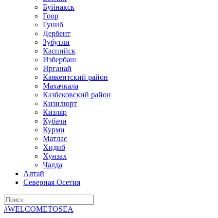
Буйнакск
Гоор
Гуниб
Дербент
Зубутли
Каспийск
Избербаш
Ирганай
Каякентский район
Махачкала
Казбековский район
Кизилюрт
Кизляр
Кубачи
Курми
Матлас
Хидиб
Хунзах
Чалда
Алтай
Северная Осетия
#WELCOMETOSEA