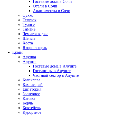
Гостевые дома в Сочи
Отели в Сочи
Апартаменты в Сочи
Сукко
Темрюк
Туапсе
Тамань
Чемитоквадже
Шепси
Хоста
Якорная щель
Крым
Алупка
Алушта
Гостевые дома в Алуште
Гостиницы в Алуште
Частный сектор в Алуште
Балаклава
Бахчисарай
Евпатория
Заозерное
Канака
Керчь
Коктебель
Курортное