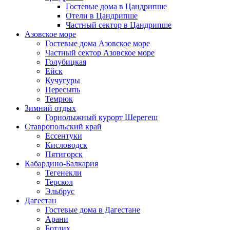
Гостевые дома в Цандрипше
Отели в Цандрипше
Частный сектор в Цандрипше
Азовское море
Гостевые дома Азовское море
Частный сектор Азовское море
Голубицкая
Ейск
Кучугуры
Пересыпь
Темрюк
Зимний отдых
Горнолыжный курорт Шерегеш
Ставропольский край
Ессентуки
Кисловодск
Пятигорск
Кабардино-Балкария
Тегенекли
Терскол
Эльбрус
Дагестан
Гостевые дома в Дагестане
Арани
Ботлих