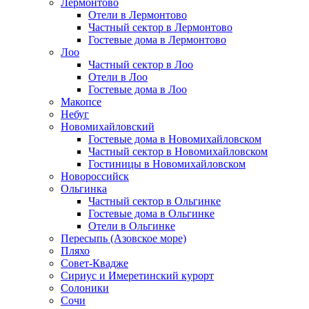
Лермонтово
Отели в Лермонтово
Частный сектор в Лермонтово
Гостевые дома в Лермонтово
Лоо
Частный сектор в Лоо
Отели в Лоо
Гостевые дома в Лоо
Макопсе
Небуг
Новомихайловский
Гостевые дома в Новомихайловском
Частный сектор в Новомихайловском
Гостиницы в Новомихайловском
Новороссийск
Ольгинка
Частный сектор в Ольгинке
Гостевые дома в Ольгинке
Отели в Ольгинке
Пересыпь (Азовское море)
Пляхо
Совет-Квадже
Сириус и Имеретинский курорт
Солоники
Сочи