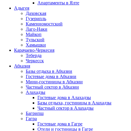
Апартаменты в Ялте
Адыгея
Даховская
Гузерипль
Каменномостский
Лаго-Наки
Майкоп
Тульский
Хамышки
Карачаево-Черкесия
Теберда
Черкесск
Абхазия
Базы отдыха в Абхазии
Гостевые дома в Абхазии
Мини-гостиницы в Абхазии
Частный сектор в Абхазии
Алахадзы
Гостевые дома в Алахадзы
Базы отдыха, гостиницы в Алахадзы
Частный сектор в Алахадзы
Багрипш
Гагра
Гостевые дома в Гагре
Отели и гостиницы в Гагре