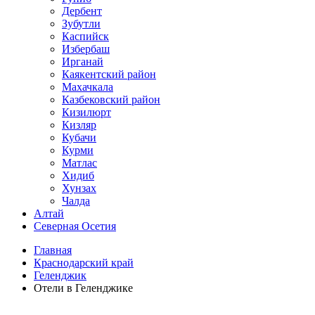
Дербент
Зубутли
Каспийск
Избербаш
Ирганай
Каякентский район
Махачкала
Казбековский район
Кизилюрт
Кизляр
Кубачи
Курми
Матлас
Хидиб
Хунзах
Чалда
Алтай
Северная Осетия
Главная
Краснодарский край
Геленджик
Отели в Геленджике