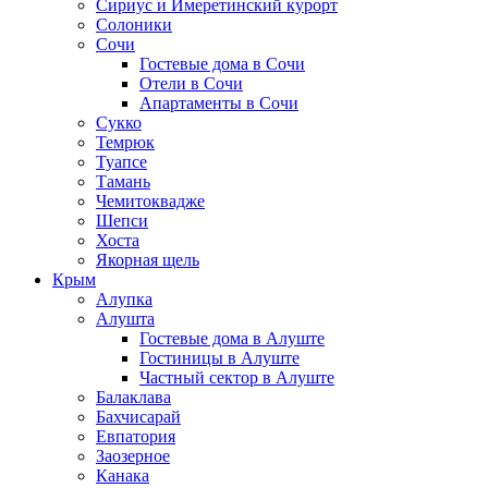
Сириус и Имеретинский курорт
Солоники
Сочи
Гостевые дома в Сочи
Отели в Сочи
Апартаменты в Сочи
Сукко
Темрюк
Туапсе
Тамань
Чемитоквадже
Шепси
Хоста
Якорная щель
Крым
Алупка
Алушта
Гостевые дома в Алуште
Гостиницы в Алуште
Частный сектор в Алуште
Балаклава
Бахчисарай
Евпатория
Заозерное
Канака