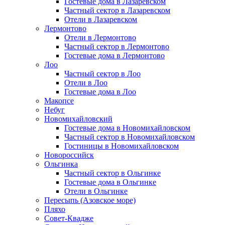
Гостевые дома в Лазаревском
Частный сектор в Лазаревском
Отели в Лазаревском
Лермонтово
Отели в Лермонтово
Частный сектор в Лермонтово
Гостевые дома в Лермонтово
Лоо
Частный сектор в Лоо
Отели в Лоо
Гостевые дома в Лоо
Макопсе
Небуг
Новомихайловский
Гостевые дома в Новомихайловском
Частный сектор в Новомихайловском
Гостиницы в Новомихайловском
Новороссийск
Ольгинка
Частный сектор в Ольгинке
Гостевые дома в Ольгинке
Отели в Ольгинке
Пересыпь (Азовское море)
Пляхо
Совет-Квадже