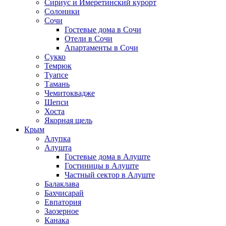
Сириус и Имеретинский курорт
Солоники
Сочи
Гостевые дома в Сочи
Отели в Сочи
Апартаменты в Сочи
Сукко
Темрюк
Туапсе
Тамань
Чемитоквадже
Шепси
Хоста
Якорная щель
Крым
Алупка
Алушта
Гостевые дома в Алуште
Гостиницы в Алуште
Частный сектор в Алуште
Балаклава
Бахчисарай
Евпатория
Заозерное
Канака