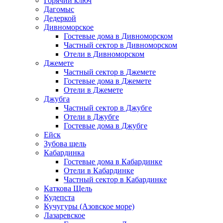
Горячий ключ
Дагомыс
Дедеркой
Дивноморское
Гостевые дома в Дивноморском
Частный сектор в Дивноморском
Отели в Дивноморском
Джемете
Частный сектор в Джемете
Гостевые дома в Джемете
Отели в Джемете
Джубга
Частный сектор в Джубге
Отели в Джубге
Гостевые дома в Джубге
Ейск
Зубова щель
Кабардинка
Гостевые дома в Кабардинке
Отели в Кабардинке
Частный сектор в Кабардинке
Каткова Щель
Кудепста
Кучугуры (Азовское море)
Лазаревское