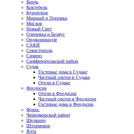
Керчь
Коктебель
Курортное
Мирный и Поповка
Мисхор
Новый Свет
Оленевка и Беляус
Орджоникидзе
САКИ
Севастополь
Симеиз
Симферопольский район
Судак
Гостевые дома в Судаке
Частный сектор в Судаке
Отели в Судаке
Феодосия
Отели в Феодосии
Частный сектор в Феодосии
Гостевые дома в Феодосии
Форос
Черноморский район
Щелкино
Штормовое
Ялта