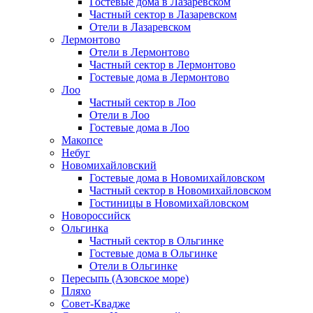
Гостевые дома в Лазаревском
Частный сектор в Лазаревском
Отели в Лазаревском
Лермонтово
Отели в Лермонтово
Частный сектор в Лермонтово
Гостевые дома в Лермонтово
Лоо
Частный сектор в Лоо
Отели в Лоо
Гостевые дома в Лоо
Макопсе
Небуг
Новомихайловский
Гостевые дома в Новомихайловском
Частный сектор в Новомихайловском
Гостиницы в Новомихайловском
Новороссийск
Ольгинка
Частный сектор в Ольгинке
Гостевые дома в Ольгинке
Отели в Ольгинке
Пересыпь (Азовское море)
Пляхо
Совет-Квадже