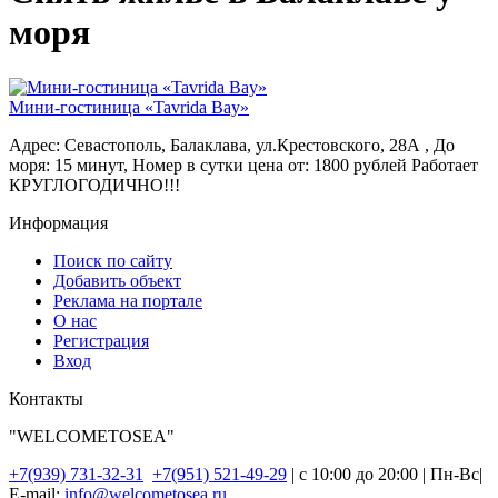
моря
Мини-гостиница «Tavrida Bay»
Адрес: Севастополь, Балаклава, ул.Крестовского, 28А ,
До
моря: 15 минут,
Номер в сутки цена от: 1800 рублей Работает
КРУГЛОГОДИЧНО!!!
Информация
Поиск по сайту
Добавить объект
Реклама на портале
О нас
Регистрация
Вход
Контакты
"WELCOMETOSEA"
+7(939) 731-32-31
+7(951) 521-49-29
| с 10:00 до 20:00 | Пн-Вс|
E-mail:
info@welcometosea.ru