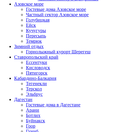
Азовское море
Гостевые дома Азовское море
Частный сектор Азовское море
Голубицкая
Ейск
Кучугуры
Пересыпь
Темрюк
Зимний отдых
Горнолыжный курорт Шерегеш
Ставропольский край
Ессентуки
Кисловодск
Пятигорск
Кабардино-Балкария
Тегенекли
Терскол
Эльбрус
Дагестан
Гостевые дома в Дагестане
Арани
Ботлих
Буйнакск
Гоор
Гуниб