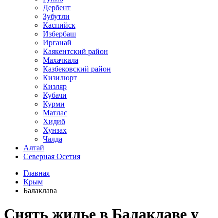
Дербент
Зубутли
Каспийск
Избербаш
Ирганай
Каякентский район
Махачкала
Казбековский район
Кизилюрт
Кизляр
Кубачи
Курми
Матлас
Хидиб
Хунзах
Чалда
Алтай
Северная Осетия
Главная
Крым
Балаклава
Снять жилье в Балаклаве у