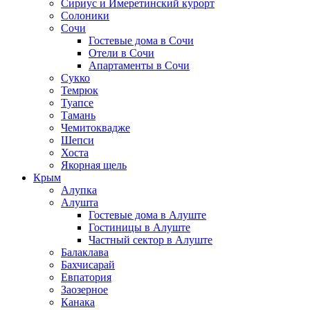
Сириус и Имеретинский курорт
Солоники
Сочи
Гостевые дома в Сочи
Отели в Сочи
Апартаменты в Сочи
Сукко
Темрюк
Туапсе
Тамань
Чемитоквадже
Шепси
Хоста
Якорная щель
Крым
Алупка
Алушта
Гостевые дома в Алуште
Гостиницы в Алуште
Частный сектор в Алуште
Балаклава
Бахчисарай
Евпатория
Заозерное
Канака