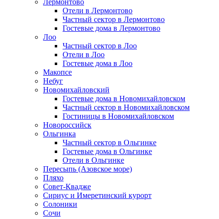
Лермонтово
Отели в Лермонтово
Частный сектор в Лермонтово
Гостевые дома в Лермонтово
Лоо
Частный сектор в Лоо
Отели в Лоо
Гостевые дома в Лоо
Макопсе
Небуг
Новомихайловский
Гостевые дома в Новомихайловском
Частный сектор в Новомихайловском
Гостиницы в Новомихайловском
Новороссийск
Ольгинка
Частный сектор в Ольгинке
Гостевые дома в Ольгинке
Отели в Ольгинке
Пересыпь (Азовское море)
Пляхо
Совет-Квадже
Сириус и Имеретинский курорт
Солоники
Сочи