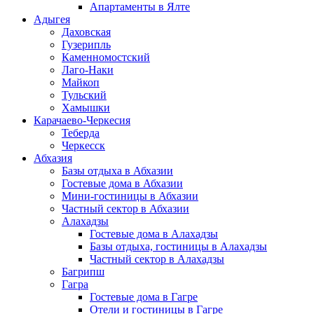
Апартаменты в Ялте
Адыгея
Даховская
Гузерипль
Каменномостский
Лаго-Наки
Майкоп
Тульский
Хамышки
Карачаево-Черкесия
Теберда
Черкесск
Абхазия
Базы отдыха в Абхазии
Гостевые дома в Абхазии
Мини-гостиницы в Абхазии
Частный сектор в Абхазии
Алахадзы
Гостевые дома в Алахадзы
Базы отдыха, гостиницы в Алахадзы
Частный сектор в Алахадзы
Багрипш
Гагра
Гостевые дома в Гагре
Отели и гостиницы в Гагре