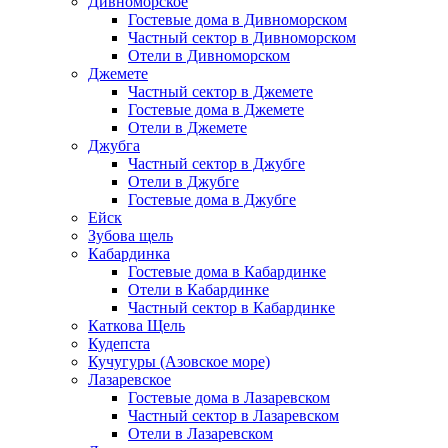
Дивноморское
Гостевые дома в Дивноморском
Частный сектор в Дивноморском
Отели в Дивноморском
Джемете
Частный сектор в Джемете
Гостевые дома в Джемете
Отели в Джемете
Джубга
Частный сектор в Джубге
Отели в Джубге
Гостевые дома в Джубге
Ейск
Зубова щель
Кабардинка
Гостевые дома в Кабардинке
Отели в Кабардинке
Частный сектор в Кабардинке
Каткова Щель
Кудепста
Кучугуры (Азовское море)
Лазаревское
Гостевые дома в Лазаревском
Частный сектор в Лазаревском
Отели в Лазаревском