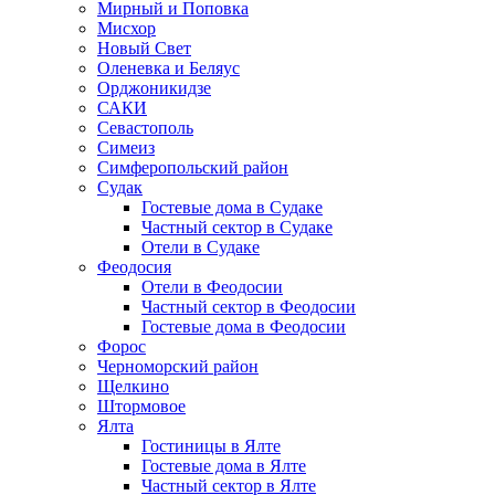
Мирный и Поповка
Мисхор
Новый Свет
Оленевка и Беляус
Орджоникидзе
САКИ
Севастополь
Симеиз
Симферопольский район
Судак
Гостевые дома в Судаке
Частный сектор в Судаке
Отели в Судаке
Феодосия
Отели в Феодосии
Частный сектор в Феодосии
Гостевые дома в Феодосии
Форос
Черноморский район
Щелкино
Штормовое
Ялта
Гостиницы в Ялте
Гостевые дома в Ялте
Частный сектор в Ялте