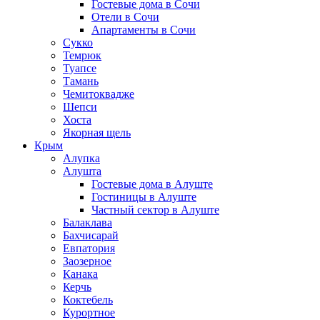
Гостевые дома в Сочи
Отели в Сочи
Апартаменты в Сочи
Сукко
Темрюк
Туапсе
Тамань
Чемитоквадже
Шепси
Хоста
Якорная щель
Крым
Алупка
Алушта
Гостевые дома в Алуште
Гостиницы в Алуште
Частный сектор в Алуште
Балаклава
Бахчисарай
Евпатория
Заозерное
Канака
Керчь
Коктебель
Курортное