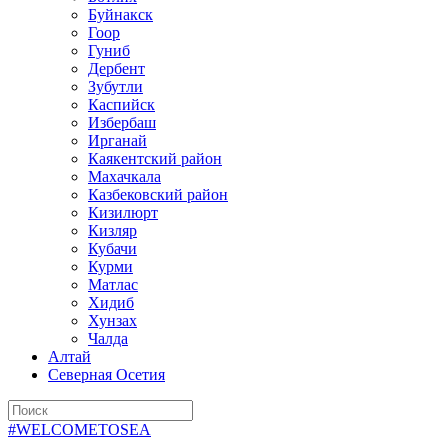
Буйнакск
Гоор
Гуниб
Дербент
Зубутли
Каспийск
Избербаш
Ирганай
Каякентский район
Махачкала
Казбековский район
Кизилюрт
Кизляр
Кубачи
Курми
Матлас
Хидиб
Хунзах
Чалда
Алтай
Северная Осетия
#WELCOMETOSEA