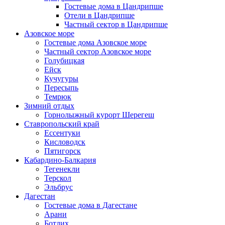
Гостевые дома в Цандрипше
Отели в Цандрипше
Частный сектор в Цандрипше
Азовское море
Гостевые дома Азовское море
Частный сектор Азовское море
Голубицкая
Ейск
Кучугуры
Пересыпь
Темрюк
Зимний отдых
Горнолыжный курорт Шерегеш
Ставропольский край
Ессентуки
Кисловодск
Пятигорск
Кабардино-Балкария
Тегенекли
Терскол
Эльбрус
Дагестан
Гостевые дома в Дагестане
Арани
Ботлих