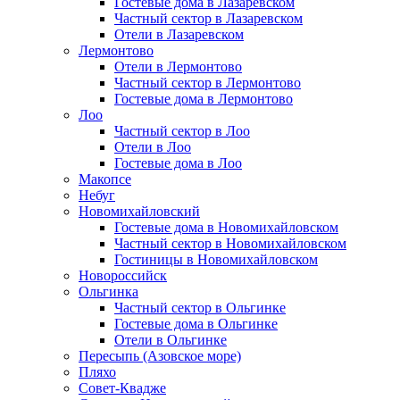
Гостевые дома в Лазаревском
Частный сектор в Лазаревском
Отели в Лазаревском
Лермонтово
Отели в Лермонтово
Частный сектор в Лермонтово
Гостевые дома в Лермонтово
Лоо
Частный сектор в Лоо
Отели в Лоо
Гостевые дома в Лоо
Макопсе
Небуг
Новомихайловский
Гостевые дома в Новомихайловском
Частный сектор в Новомихайловском
Гостиницы в Новомихайловском
Новороссийск
Ольгинка
Частный сектор в Ольгинке
Гостевые дома в Ольгинке
Отели в Ольгинке
Пересыпь (Азовское море)
Пляхо
Совет-Квадже