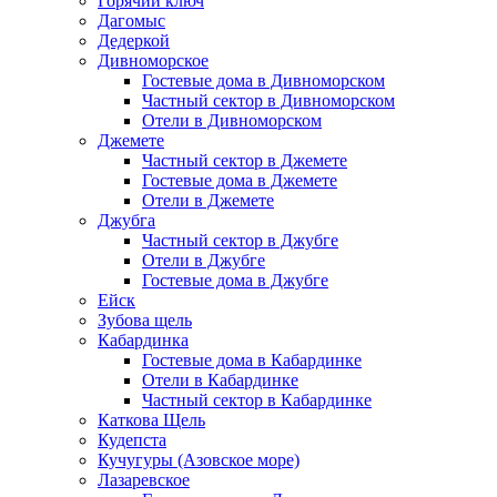
Горячий ключ
Дагомыс
Дедеркой
Дивноморское
Гостевые дома в Дивноморском
Частный сектор в Дивноморском
Отели в Дивноморском
Джемете
Частный сектор в Джемете
Гостевые дома в Джемете
Отели в Джемете
Джубга
Частный сектор в Джубге
Отели в Джубге
Гостевые дома в Джубге
Ейск
Зубова щель
Кабардинка
Гостевые дома в Кабардинке
Отели в Кабардинке
Частный сектор в Кабардинке
Каткова Щель
Кудепста
Кучугуры (Азовское море)
Лазаревское