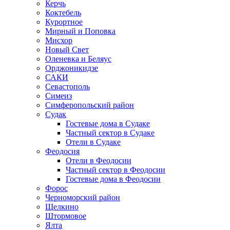
Керчь
Коктебель
Курортное
Мирный и Поповка
Мисхор
Новый Свет
Оленевка и Беляус
Орджоникидзе
САКИ
Севастополь
Симеиз
Симферопольский район
Судак
Гостевые дома в Судаке
Частный сектор в Судаке
Отели в Судаке
Феодосия
Отели в Феодосии
Частный сектор в Феодосии
Гостевые дома в Феодосии
Форос
Черноморский район
Щелкино
Штормовое
Ялта