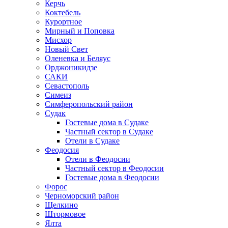
Керчь
Коктебель
Курортное
Мирный и Поповка
Мисхор
Новый Свет
Оленевка и Беляус
Орджоникидзе
САКИ
Севастополь
Симеиз
Симферопольский район
Судак
Гостевые дома в Судаке
Частный сектор в Судаке
Отели в Судаке
Феодосия
Отели в Феодосии
Частный сектор в Феодосии
Гостевые дома в Феодосии
Форос
Черноморский район
Щелкино
Штормовое
Ялта