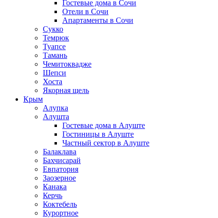
Гостевые дома в Сочи
Отели в Сочи
Апартаменты в Сочи
Сукко
Темрюк
Туапсе
Тамань
Чемитоквадже
Шепси
Хоста
Якорная щель
Крым
Алупка
Алушта
Гостевые дома в Алуште
Гостиницы в Алуште
Частный сектор в Алуште
Балаклава
Бахчисарай
Евпатория
Заозерное
Канака
Керчь
Коктебель
Курортное