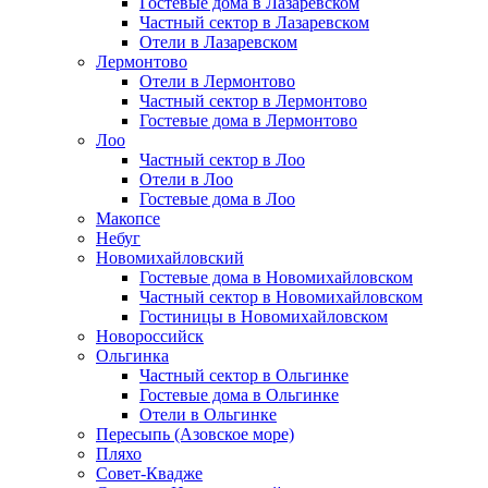
Гостевые дома в Лазаревском
Частный сектор в Лазаревском
Отели в Лазаревском
Лермонтово
Отели в Лермонтово
Частный сектор в Лермонтово
Гостевые дома в Лермонтово
Лоо
Частный сектор в Лоо
Отели в Лоо
Гостевые дома в Лоо
Макопсе
Небуг
Новомихайловский
Гостевые дома в Новомихайловском
Частный сектор в Новомихайловском
Гостиницы в Новомихайловском
Новороссийск
Ольгинка
Частный сектор в Ольгинке
Гостевые дома в Ольгинке
Отели в Ольгинке
Пересыпь (Азовское море)
Пляхо
Совет-Квадже