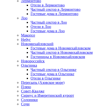
Лермонтово
Отели в Лермонтово
Частный сектор в Лермонтово
Гостевые дома в Лермонтово
Лоо
Частный сектор в Лоо
Отели в Лоо
Гостевые дома в Лоо
Макопсе
Небуг
Новомихайловский
Гостевые дома в Новомихайловском
Частный сектор в Новомихайловском
Гостиницы в Новомихайловском
Новороссийск
Ольгинка
Частный сектор в Ольгинке
Гостевые дома в Ольгинке
Отели в Ольгинке
Пересыпь (Азовское море)
Пляхо
Совет-Квадже
Сириус и Имеретинский курорт
Солоники
Сочи