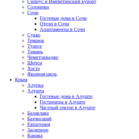
Сириус и Имеретинский курорт
Солоники
Сочи
Гостевые дома в Сочи
Отели в Сочи
Апартаменты в Сочи
Сукко
Темрюк
Туапсе
Тамань
Чемитоквадже
Шепси
Хоста
Якорная щель
Крым
Алупка
Алушта
Гостевые дома в Алуште
Гостиницы в Алуште
Частный сектор в Алуште
Балаклава
Бахчисарай
Евпатория
Заозерное
Канака