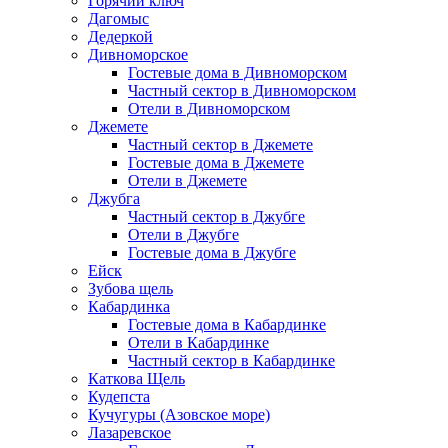
Горячий ключ
Дагомыс
Дедеркой
Дивноморское
Гостевые дома в Дивноморском
Частный сектор в Дивноморском
Отели в Дивноморском
Джемете
Частный сектор в Джемете
Гостевые дома в Джемете
Отели в Джемете
Джубга
Частный сектор в Джубге
Отели в Джубге
Гостевые дома в Джубге
Ейск
Зубова щель
Кабардинка
Гостевые дома в Кабардинке
Отели в Кабардинке
Частный сектор в Кабардинке
Каткова Щель
Кудепста
Кучугуры (Азовское море)
Лазаревское