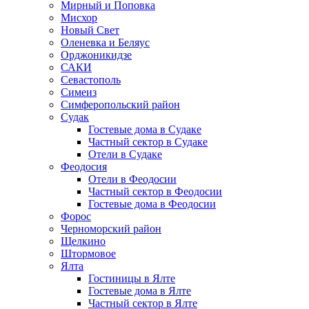
Мирный и Поповка
Мисхор
Новый Свет
Оленевка и Беляус
Орджоникидзе
САКИ
Севастополь
Симеиз
Симферопольский район
Судак
Гостевые дома в Судаке
Частный сектор в Судаке
Отели в Судаке
Феодосия
Отели в Феодосии
Частный сектор в Феодосии
Гостевые дома в Феодосии
Форос
Черноморский район
Щелкино
Штормовое
Ялта
Гостиницы в Ялте
Гостевые дома в Ялте
Частный сектор в Ялте