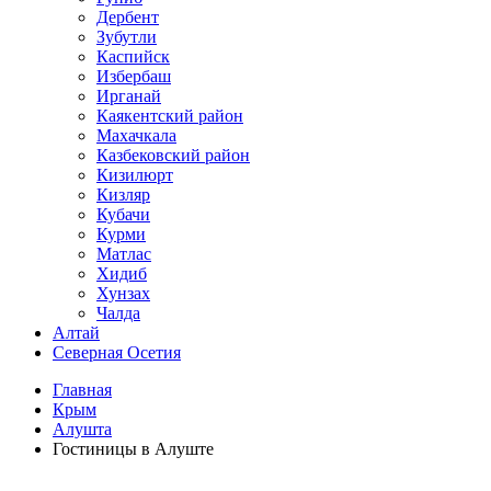
Дербент
Зубутли
Каспийск
Избербаш
Ирганай
Каякентский район
Махачкала
Казбековский район
Кизилюрт
Кизляр
Кубачи
Курми
Матлас
Хидиб
Хунзах
Чалда
Алтай
Северная Осетия
Главная
Крым
Алушта
Гостиницы в Алуште