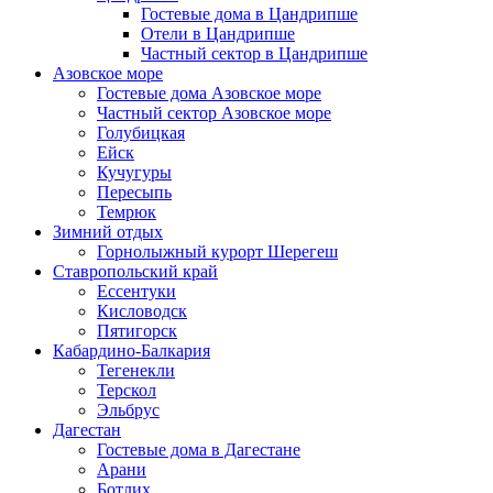
Гостевые дома в Цандрипше
Отели в Цандрипше
Частный сектор в Цандрипше
Азовское море
Гостевые дома Азовское море
Частный сектор Азовское море
Голубицкая
Ейск
Кучугуры
Пересыпь
Темрюк
Зимний отдых
Горнолыжный курорт Шерегеш
Ставропольский край
Ессентуки
Кисловодск
Пятигорск
Кабардино-Балкария
Тегенекли
Терскол
Эльбрус
Дагестан
Гостевые дома в Дагестане
Арани
Ботлих