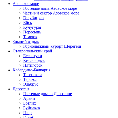
Азовское море
Гостевые дома Азовское море
Частный сектор Азовское море
Голубицкая
Ейск
Кучугуры
Пересыпь
Темрюк
Зимний отдых
Горнолыжный курорт Шерегеш
Ставропольский край
Ессентуки
Кисловодск
Пятигорск
Кабардино-Балкария
Тегенекли
Терскол
Эльбрус
Дагестан
Гостевые дома в Дагестане
Арани
Ботлих
Буйнакск
Гоор
Гуниб