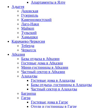
Апартаменты в Ялте
Адыгея
Даховская
Гузерипль
Каменномостский
Лаго-Наки
Майкоп
Тульский
Хамышки
Карачаево-Черкесия
Теберда
Черкесск
Абхазия
Базы отдыха в Абхазии
Гостевые дома в Абхазии
Мини-гостиницы в Абхазии
Частный сектор в Абхазии
Алахадзы
Гостевые дома в Алахадзы
Базы отдыха, гостиницы в Алахадзы
Частный сектор в Алахадзы
Багрипш
Гагра
Гостевые дома в Гагре
Отели и гостиницы в Гагре