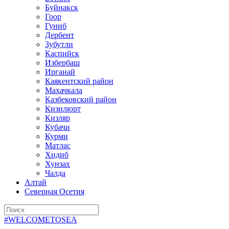
Буйнакск
Гоор
Гуниб
Дербент
Зубутли
Каспийск
Избербаш
Ирганай
Каякентский район
Махачкала
Казбековский район
Кизилюрт
Кизляр
Кубачи
Курми
Матлас
Хидиб
Хунзах
Чалда
Алтай
Северная Осетия
#WELCOMETOSEA