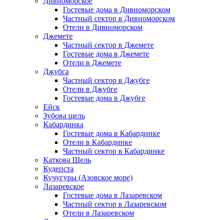
Дивноморское
Гостевые дома в Дивноморском
Частный сектор в Дивноморском
Отели в Дивноморском
Джемете
Частный сектор в Джемете
Гостевые дома в Джемете
Отели в Джемете
Джубга
Частный сектор в Джубге
Отели в Джубге
Гостевые дома в Джубге
Ейск
Зубова щель
Кабардинка
Гостевые дома в Кабардинке
Отели в Кабардинке
Частный сектор в Кабардинке
Каткова Щель
Кудепста
Кучугуры (Азовское море)
Лазаревское
Гостевые дома в Лазаревском
Частный сектор в Лазаревском
Отели в Лазаревском