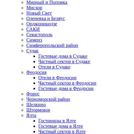
Мирный и Поповка
Мисхор
Новый Свет
Оленевка и Беляус
Орджоникидзе
САКИ
Севастополь
Симеиз
Симферопольский район
Судак
Гостевые дома в Судаке
Частный сектор в Судаке
Отели в Судаке
Феодосия
Отели в Феодосии
Частный сектор в Феодосии
Гостевые дома в Феодосии
Форос
Черноморский район
Щелкино
Штормовое
Ялта
Гостиницы в Ялте
Гостевые дома в Ялте
Частный сектор в Ялте