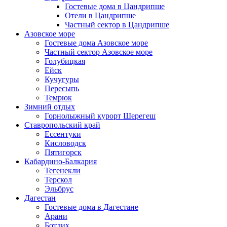
Гостевые дома в Цандрипше
Отели в Цандрипше
Частный сектор в Цандрипше
Азовское море
Гостевые дома Азовское море
Частный сектор Азовское море
Голубицкая
Ейск
Кучугуры
Пересыпь
Темрюк
Зимний отдых
Горнолыжный курорт Шерегеш
Ставропольский край
Ессентуки
Кисловодск
Пятигорск
Кабардино-Балкария
Тегенекли
Терскол
Эльбрус
Дагестан
Гостевые дома в Дагестане
Арани
Ботлих