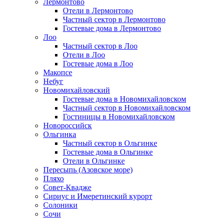
Лермонтово
Отели в Лермонтово
Частный сектор в Лермонтово
Гостевые дома в Лермонтово
Лоо
Частный сектор в Лоо
Отели в Лоо
Гостевые дома в Лоо
Макопсе
Небуг
Новомихайловский
Гостевые дома в Новомихайловском
Частный сектор в Новомихайловском
Гостиницы в Новомихайловском
Новороссийск
Ольгинка
Частный сектор в Ольгинке
Гостевые дома в Ольгинке
Отели в Ольгинке
Пересыпь (Азовское море)
Пляхо
Совет-Квадже
Сириус и Имеретинский курорт
Солоники
Сочи