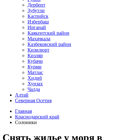
Дербент
Зубутли
Каспийск
Избербаш
Ирганай
Каякентский район
Махачкала
Казбековский район
Кизилюрт
Кизляр
Кубачи
Курми
Матлас
Хидиб
Хунзах
Чалда
Алтай
Северная Осетия
Главная
Краснодарский край
Солоники
Снять жилье у моря в