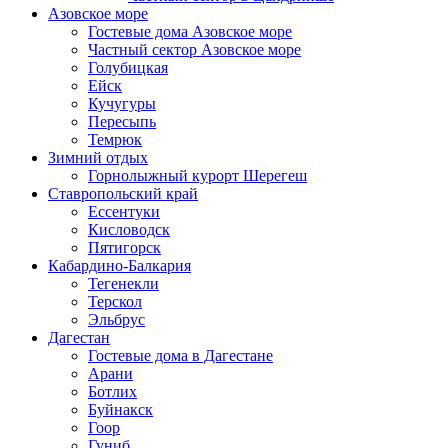
Азовское море
Гостевые дома Азовское море
Частный сектор Азовское море
Голубицкая
Ейск
Кучугуры
Пересыпь
Темрюк
Зимний отдых
Горнолыжный курорт Шерегеш
Ставропольский край
Ессентуки
Кисловодск
Пятигорск
Кабардино-Балкария
Тегенекли
Терскол
Эльбрус
Дагестан
Гостевые дома в Дагестане
Арани
Ботлих
Буйнакск
Гоор
Гуниб