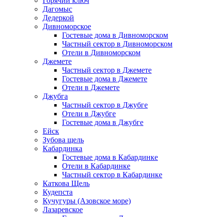
Горячий ключ
Дагомыс
Дедеркой
Дивноморское
Гостевые дома в Дивноморском
Частный сектор в Дивноморском
Отели в Дивноморском
Джемете
Частный сектор в Джемете
Гостевые дома в Джемете
Отели в Джемете
Джубга
Частный сектор в Джубге
Отели в Джубге
Гостевые дома в Джубге
Ейск
Зубова щель
Кабардинка
Гостевые дома в Кабардинке
Отели в Кабардинке
Частный сектор в Кабардинке
Каткова Щель
Кудепста
Кучугуры (Азовское море)
Лазаревское