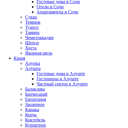
Гостевые дома в Сочи
Отели в Сочи
Апартаменты в Сочи
Сукко
Темрюк
Туапсе
Тамань
Чемитоквадже
Шепси
Хоста
Якорная щель
Крым
Алупка
Алушта
Гостевые дома в Алуште
Гостиницы в Алуште
Частный сектор в Алуште
Балаклава
Бахчисарай
Евпатория
Заозерное
Канака
Керчь
Коктебель
Курортное