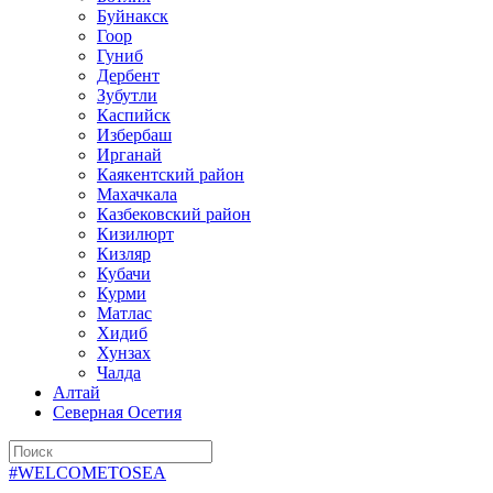
Буйнакск
Гоор
Гуниб
Дербент
Зубутли
Каспийск
Избербаш
Ирганай
Каякентский район
Махачкала
Казбековский район
Кизилюрт
Кизляр
Кубачи
Курми
Матлас
Хидиб
Хунзах
Чалда
Алтай
Северная Осетия
#WELCOMETOSEA