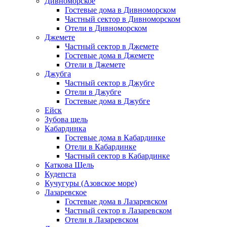
Дивноморское
Гостевые дома в Дивноморском
Частный сектор в Дивноморском
Отели в Дивноморском
Джемете
Частный сектор в Джемете
Гостевые дома в Джемете
Отели в Джемете
Джубга
Частный сектор в Джубге
Отели в Джубге
Гостевые дома в Джубге
Ейск
Зубова щель
Кабардинка
Гостевые дома в Кабардинке
Отели в Кабардинке
Частный сектор в Кабардинке
Каткова Щель
Кудепста
Кучугуры (Азовское море)
Лазаревское
Гостевые дома в Лазаревском
Частный сектор в Лазаревском
Отели в Лазаревском