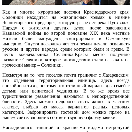
Как и многие курортные поселки Краснодарского края,
Солоники находится на живописных холмах в низине
Черноморского предгорья, которую разрезает река Цусхвадж.
Наряду с жителями других аулов после завершения
Кавказской войны во второй половине XIX века местные
жители были вынуждены эмигрировать в Османскую
империю. Спустя несколько лет эти земли начали осваивать
русские и другие народы, среди которых были и греки. В
честь военачальника Селяника-Красы место получило
название Селяники, которое впоследствии стали называть на
греческий манер – Солоники.
Несмотря на то, что поселок почти граничит с Лазаревским,
это отдельная территориальная единица. Здесь всегда
спокойно и тихо, поэтому это отличный вариант для семей с
детьми или ценителей уединения. В то же время все
туристические развлечения находятся в непосредственной
близости. Здесь можно недорого снять жилье в частном
секторе, выбрав из массы вариантов разных ценовых
категорий. Забронировать гостевой дом можно прямо на
нашем сайте, заполнив соответствующую форму заявки.
Насладившись тишиной и красивыми видами нетронутой