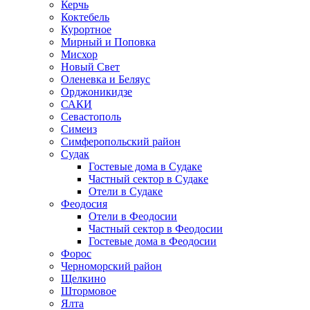
Керчь
Коктебель
Курортное
Мирный и Поповка
Мисхор
Новый Свет
Оленевка и Беляус
Орджоникидзе
САКИ
Севастополь
Симеиз
Симферопольский район
Судак
Гостевые дома в Судаке
Частный сектор в Судаке
Отели в Судаке
Феодосия
Отели в Феодосии
Частный сектор в Феодосии
Гостевые дома в Феодосии
Форос
Черноморский район
Щелкино
Штормовое
Ялта