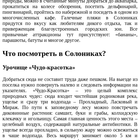
природы, можно в считанные минуты добраться до аквапарка,
прокатиться на колесе обозрения, посетить дельфинарий,
пингвинарий, пройтись по набережной и посидеть в одном из
многочисленных кафе. Галечные пляжи в Солониках
придутся по вкусу как любителям дикого отдыха, так и
приверженцам благоустроенных городских зон. Все
привычные аттракционы тут присутствуют: «бананы»,
парашюты, батуты и многое другое.
Что посмотреть в Солониках?
Урочище «Чудо-красотка»
Добраться сюда не составит труда даже пешком. На выезде из
поселка нужно повернуть налево и следовать информации на
указателях. «Чудо-Красотка» – это целый комплекс
природных чудес: сюда входит чистейшая родниковая река,
ущелье и сразу три водопада – Прохладный, Ласковый и
Мираж. По пути к заповедному лесу можно повстречать
диковинные растения: самшит, буки и грабы, колхидскую
клекачку и игольницу. Самая главная ценность этого места –
целебный воздух, содержащий натуральные антибиотики. В
ущелье всегда прохладно, в сильную жару можно освежиться
в чаше водопада. Весь маршрут занимает около 5 км и