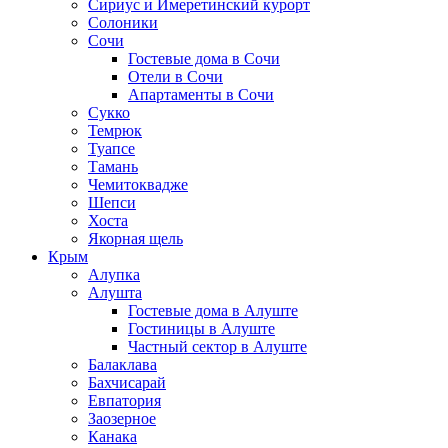
Сириус и Имеретинский курорт
Солоники
Сочи
Гостевые дома в Сочи
Отели в Сочи
Апартаменты в Сочи
Сукко
Темрюк
Туапсе
Тамань
Чемитоквадже
Шепси
Хоста
Якорная щель
Крым
Алупка
Алушта
Гостевые дома в Алуште
Гостиницы в Алуште
Частный сектор в Алуште
Балаклава
Бахчисарай
Евпатория
Заозерное
Канака