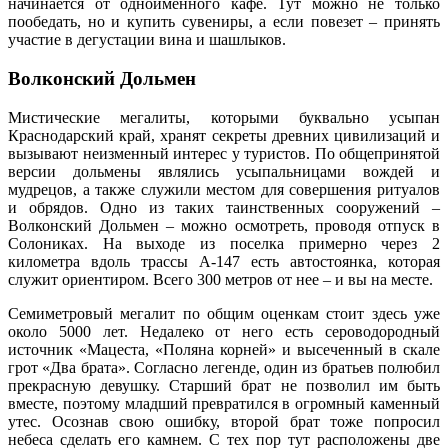
начинается от одноименного кафе. Тут можно не только
пообедать, но и купить сувениры, а если повезет – принять
участие в дегустации вина и шашлыков.
Волконский Дольмен
Мистические мегалиты, которыми буквально усыпан
Краснодарский край, хранят секреты древних цивилизаций и
вызывают неизменный интерес у туристов. По общепринятой
версии дольмены являлись усыпальницами вождей и
мудрецов, а также служили местом для совершения ритуалов
и обрядов. Одно из таких таинственных сооружений –
Волконский Дольмен – можно осмотреть, проводя отпуск в
Солониках. На выходе из поселка примерно через 2
километра вдоль трассы А-147 есть автостоянка, которая
служит ориентиром. Всего 300 метров от нее – и вы на месте.
Семиметровый мегалит по общим оценкам стоит здесь уже
около 5000 лет. Недалеко от него есть сероводородный
источник «Мацеста, «Поляна корней» и высеченный в скале
грот «Два брата». Согласно легенде, один из братьев полюбил
прекрасную девушку. Старший брат не позволил им быть
вместе, поэтому младший превратился в огромный каменный
утес. Осознав свою ошибку, второй брат тоже попросил
небеса сделать его камнем. С тех пор тут расположены две