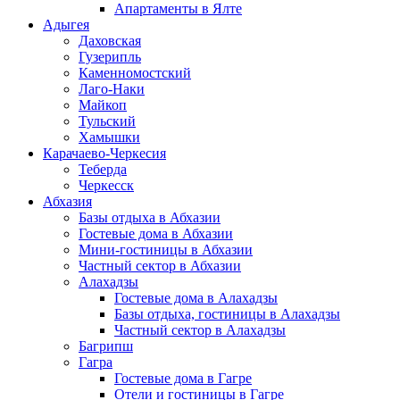
Апартаменты в Ялте
Адыгея
Даховская
Гузерипль
Каменномостский
Лаго-Наки
Майкоп
Тульский
Хамышки
Карачаево-Черкесия
Теберда
Черкесск
Абхазия
Базы отдыха в Абхазии
Гостевые дома в Абхазии
Мини-гостиницы в Абхазии
Частный сектор в Абхазии
Алахадзы
Гостевые дома в Алахадзы
Базы отдыха, гостиницы в Алахадзы
Частный сектор в Алахадзы
Багрипш
Гагра
Гостевые дома в Гагре
Отели и гостиницы в Гагре