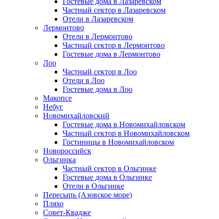
Гостевые дома в Лазаревском
Частный сектор в Лазаревском
Отели в Лазаревском
Лермонтово
Отели в Лермонтово
Частный сектор в Лермонтово
Гостевые дома в Лермонтово
Лоо
Частный сектор в Лоо
Отели в Лоо
Гостевые дома в Лоо
Макопсе
Небуг
Новомихайловский
Гостевые дома в Новомихайловском
Частный сектор в Новомихайловском
Гостиницы в Новомихайловском
Новороссийск
Ольгинка
Частный сектор в Ольгинке
Гостевые дома в Ольгинке
Отели в Ольгинке
Пересыпь (Азовское море)
Пляхо
Совет-Квадже