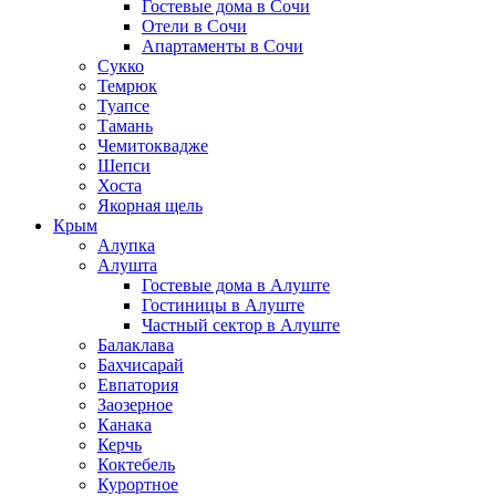
Гостевые дома в Сочи
Отели в Сочи
Апартаменты в Сочи
Сукко
Темрюк
Туапсе
Тамань
Чемитоквадже
Шепси
Хоста
Якорная щель
Крым
Алупка
Алушта
Гостевые дома в Алуште
Гостиницы в Алуште
Частный сектор в Алуште
Балаклава
Бахчисарай
Евпатория
Заозерное
Канака
Керчь
Коктебель
Курортное