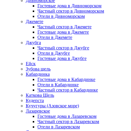
Дивноморское
Гостевые дома в Дивноморском
Частный сектор в Дивноморском
Отели в Дивноморском
Джемете
Частный сектор в Джемете
Гостевые дома в Джемете
Отели в Джемете
Джубга
Частный сектор в Джубге
Отели в Джубге
Гостевые дома в Джубге
Ейск
Зубова щель
Кабардинка
Гостевые дома в Кабардинке
Отели в Кабардинке
Частный сектор в Кабардинке
Каткова Щель
Кудепста
Кучугуры (Азовское море)
Лазаревское
Гостевые дома в Лазаревском
Частный сектор в Лазаревском
Отели в Лазаревском