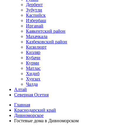
Дербент
Зубутли
Каспийск
Избербаш
Ирганай
Каякентский район
Махачкала
Казбековский район
Кизилюрт
Кизляр
Кубачи
Курми
Матлас
Хидиб
Хунзах
Чалда
Алтай
Северная Осетия
Главная
Краснодарский край
Дивноморское
Гостевые дома в Дивноморском