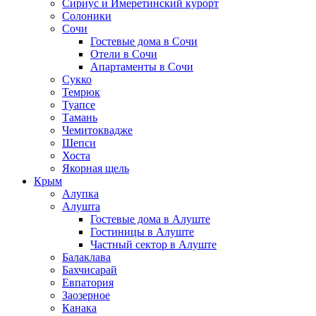
Сириус и Имеретинский курорт
Солоники
Сочи
Гостевые дома в Сочи
Отели в Сочи
Апартаменты в Сочи
Сукко
Темрюк
Туапсе
Тамань
Чемитоквадже
Шепси
Хоста
Якорная щель
Крым
Алупка
Алушта
Гостевые дома в Алуште
Гостиницы в Алуште
Частный сектор в Алуште
Балаклава
Бахчисарай
Евпатория
Заозерное
Канака