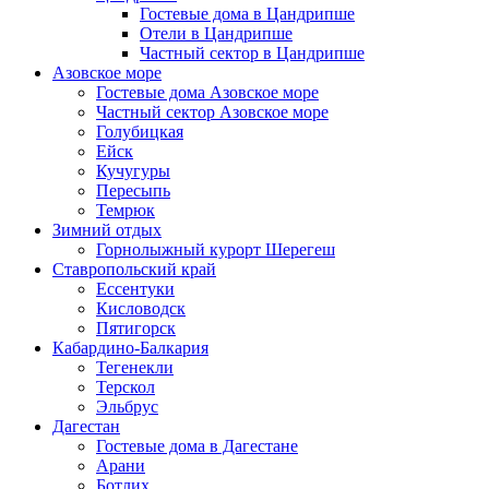
Гостевые дома в Цандрипше
Отели в Цандрипше
Частный сектор в Цандрипше
Азовское море
Гостевые дома Азовское море
Частный сектор Азовское море
Голубицкая
Ейск
Кучугуры
Пересыпь
Темрюк
Зимний отдых
Горнолыжный курорт Шерегеш
Ставропольский край
Ессентуки
Кисловодск
Пятигорск
Кабардино-Балкария
Тегенекли
Терскол
Эльбрус
Дагестан
Гостевые дома в Дагестане
Арани
Ботлих