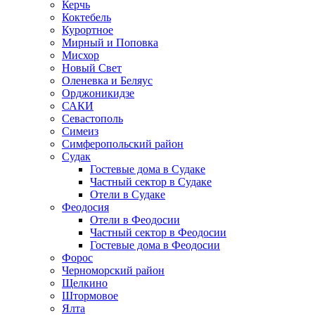
Керчь
Коктебель
Курортное
Мирный и Поповка
Мисхор
Новый Свет
Оленевка и Беляус
Орджоникидзе
САКИ
Севастополь
Симеиз
Симферопольский район
Судак
Гостевые дома в Судаке
Частный сектор в Судаке
Отели в Судаке
Феодосия
Отели в Феодосии
Частный сектор в Феодосии
Гостевые дома в Феодосии
Форос
Черноморский район
Щелкино
Штормовое
Ялта