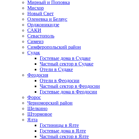
Мирный и Поповка
Мисхор
Новый Свет
Оленевка и Беляус
Орджоникидзе
САКИ
Севастополь
Симеиз
Симферопольский район
Судак
Гостевые дома в Судаке
Частный сектор в Судаке
Отели в Судаке
Феодосия
Отели в Феодосии
Частный сектор в Феодосии
Гостевые дома в Феодосии
Форос
Черноморский район
Щелкино
Штормовое
Ялта
Гостиницы в Ялте
Гостевые дома в Ялте
Частный сектор в Ялте