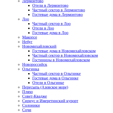
Лермонтово
Отели в Лермонтово
Частный сектор в Лермонтово
Гостевые дома в Лермонтово
Лоо
Частный сектор в Лоо
Отели в Лоо
Гостевые дома в Лоо
Макопсе
Небуг
Новомихайловский
Гостевые дома в Новомихайловском
Частный сектор в Новомихайловском
Гостиницы в Новомихайловском
Новороссийск
Ольгинка
Частный сектор в Ольгинке
Гостевые дома в Ольгинке
Отели в Ольгинке
Пересыпь (Азовское море)
Пляхо
Совет-Квадже
Сириус и Имеретинский курорт
Солоники
Сочи