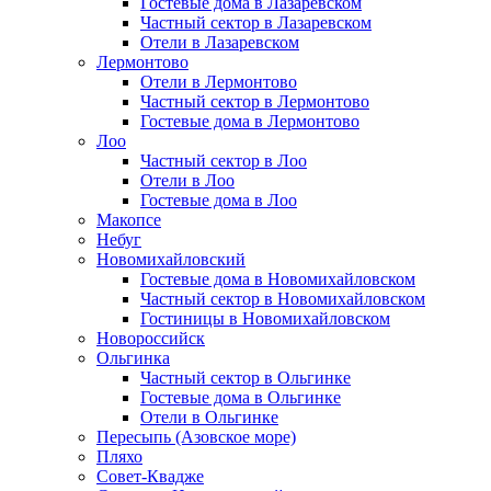
Гостевые дома в Лазаревском
Частный сектор в Лазаревском
Отели в Лазаревском
Лермонтово
Отели в Лермонтово
Частный сектор в Лермонтово
Гостевые дома в Лермонтово
Лоо
Частный сектор в Лоо
Отели в Лоо
Гостевые дома в Лоо
Макопсе
Небуг
Новомихайловский
Гостевые дома в Новомихайловском
Частный сектор в Новомихайловском
Гостиницы в Новомихайловском
Новороссийск
Ольгинка
Частный сектор в Ольгинке
Гостевые дома в Ольгинке
Отели в Ольгинке
Пересыпь (Азовское море)
Пляхо
Совет-Квадже