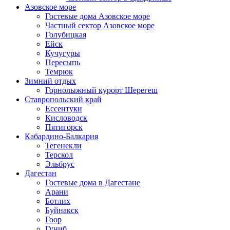
Азовское море
Гостевые дома Азовское море
Частный сектор Азовское море
Голубицкая
Ейск
Кучугуры
Пересыпь
Темрюк
Зимний отдых
Горнолыжный курорт Шерегеш
Ставропольский край
Ессентуки
Кисловодск
Пятигорск
Кабардино-Балкария
Тегенекли
Терскол
Эльбрус
Дагестан
Гостевые дома в Дагестане
Арани
Ботлих
Буйнакск
Гоор
Гуниб