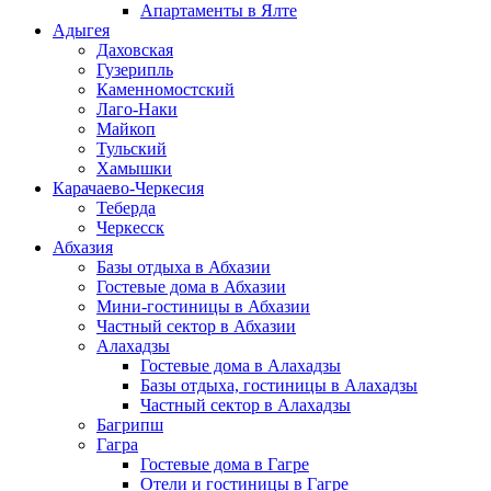
Апартаменты в Ялте
Адыгея
Даховская
Гузерипль
Каменномостский
Лаго-Наки
Майкоп
Тульский
Хамышки
Карачаево-Черкесия
Теберда
Черкесск
Абхазия
Базы отдыха в Абхазии
Гостевые дома в Абхазии
Мини-гостиницы в Абхазии
Частный сектор в Абхазии
Алахадзы
Гостевые дома в Алахадзы
Базы отдыха, гостиницы в Алахадзы
Частный сектор в Алахадзы
Багрипш
Гагра
Гостевые дома в Гагре
Отели и гостиницы в Гагре