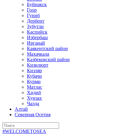
Буйнакск
Гоор
Гуниб
Дербент
Зубутли
Каспийск
Избербаш
Ирганай
Каякентский район
Махачкала
Казбековский район
Кизилюрт
Кизляр
Кубачи
Курми
Матлас
Хидиб
Хунзах
Чалда
Алтай
Северная Осетия
#WELCOMETOSEA