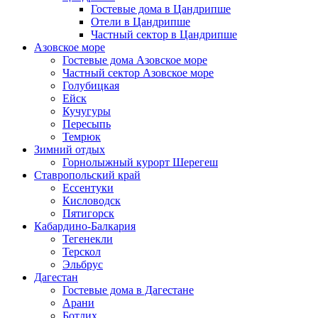
Гостевые дома в Цандрипше
Отели в Цандрипше
Частный сектор в Цандрипше
Азовское море
Гостевые дома Азовское море
Частный сектор Азовское море
Голубицкая
Ейск
Кучугуры
Пересыпь
Темрюк
Зимний отдых
Горнолыжный курорт Шерегеш
Ставропольский край
Ессентуки
Кисловодск
Пятигорск
Кабардино-Балкария
Тегенекли
Терскол
Эльбрус
Дагестан
Гостевые дома в Дагестане
Арани
Ботлих