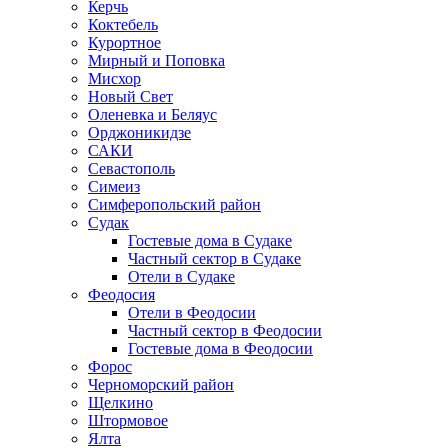
Керчь
Коктебель
Курортное
Мирный и Поповка
Мисхор
Новый Свет
Оленевка и Беляус
Орджоникидзе
САКИ
Севастополь
Симеиз
Симферопольский район
Судак
Гостевые дома в Судаке
Частный сектор в Судаке
Отели в Судаке
Феодосия
Отели в Феодосии
Частный сектор в Феодосии
Гостевые дома в Феодосии
Форос
Черноморский район
Щелкино
Штормовое
Ялта