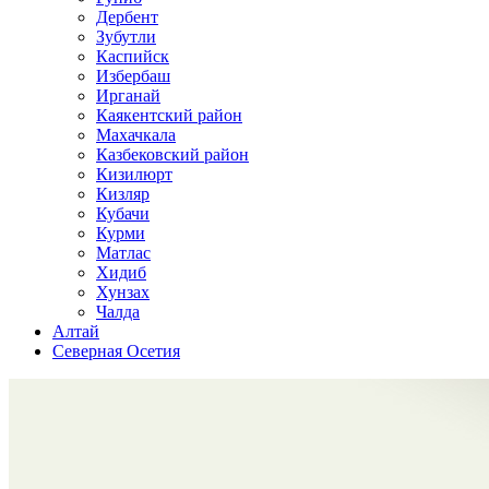
Дербент
Зубутли
Каспийск
Избербаш
Ирганай
Каякентский район
Махачкала
Казбековский район
Кизилюрт
Кизляр
Кубачи
Курми
Матлас
Хидиб
Хунзах
Чалда
Алтай
Северная Осетия