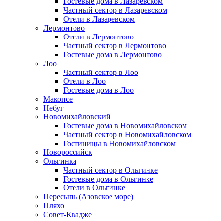
Гостевые дома в Лазаревском
Частный сектор в Лазаревском
Отели в Лазаревском
Лермонтово
Отели в Лермонтово
Частный сектор в Лермонтово
Гостевые дома в Лермонтово
Лоо
Частный сектор в Лоо
Отели в Лоо
Гостевые дома в Лоо
Макопсе
Небуг
Новомихайловский
Гостевые дома в Новомихайловском
Частный сектор в Новомихайловском
Гостиницы в Новомихайловском
Новороссийск
Ольгинка
Частный сектор в Ольгинке
Гостевые дома в Ольгинке
Отели в Ольгинке
Пересыпь (Азовское море)
Пляхо
Совет-Квадже