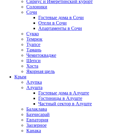
Сириус и Имеретинский курорт
Солоники
Сочи
Гостевые дома в Сочи
Отели в Сочи
Апартаменты в Сочи
Сукко
Темрюк
Туапсе
Тамань
Чемитоквадже
Шепси
Хоста
Якорная щель
Крым
Алупка
Алушта
Гостевые дома в Алуште
Гостиницы в Алуште
Частный сектор в Алуште
Балаклава
Бахчисарай
Евпатория
Заозерное
Канака