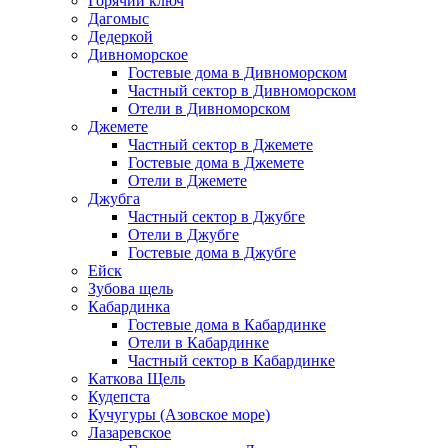
Горячий ключ
Дагомыс
Дедеркой
Дивноморское
Гостевые дома в Дивноморском
Частный сектор в Дивноморском
Отели в Дивноморском
Джемете
Частный сектор в Джемете
Гостевые дома в Джемете
Отели в Джемете
Джубга
Частный сектор в Джубге
Отели в Джубге
Гостевые дома в Джубге
Ейск
Зубова щель
Кабардинка
Гостевые дома в Кабардинке
Отели в Кабардинке
Частный сектор в Кабардинке
Каткова Щель
Кудепста
Кучугуры (Азовское море)
Лазаревское