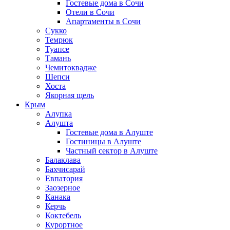
Гостевые дома в Сочи
Отели в Сочи
Апартаменты в Сочи
Сукко
Темрюк
Туапсе
Тамань
Чемитоквадже
Шепси
Хоста
Якорная щель
Крым
Алупка
Алушта
Гостевые дома в Алуште
Гостиницы в Алуште
Частный сектор в Алуште
Балаклава
Бахчисарай
Евпатория
Заозерное
Канака
Керчь
Коктебель
Курортное