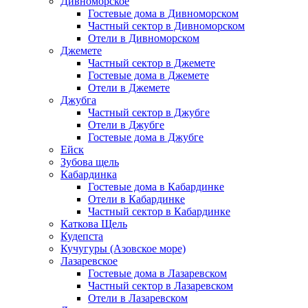
Дивноморское
Гостевые дома в Дивноморском
Частный сектор в Дивноморском
Отели в Дивноморском
Джемете
Частный сектор в Джемете
Гостевые дома в Джемете
Отели в Джемете
Джубга
Частный сектор в Джубге
Отели в Джубге
Гостевые дома в Джубге
Ейск
Зубова щель
Кабардинка
Гостевые дома в Кабардинке
Отели в Кабардинке
Частный сектор в Кабардинке
Каткова Щель
Кудепста
Кучугуры (Азовское море)
Лазаревское
Гостевые дома в Лазаревском
Частный сектор в Лазаревском
Отели в Лазаревском