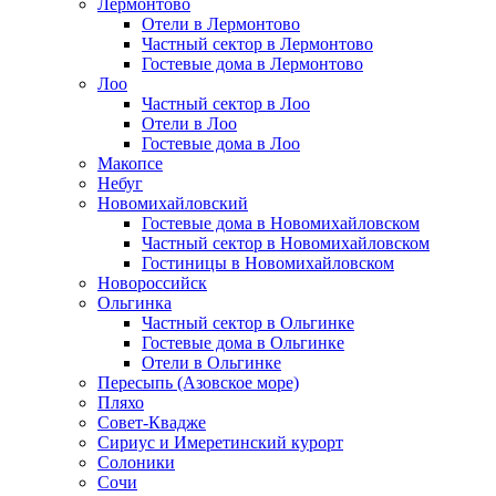
Лермонтово
Отели в Лермонтово
Частный сектор в Лермонтово
Гостевые дома в Лермонтово
Лоо
Частный сектор в Лоо
Отели в Лоо
Гостевые дома в Лоо
Макопсе
Небуг
Новомихайловский
Гостевые дома в Новомихайловском
Частный сектор в Новомихайловском
Гостиницы в Новомихайловском
Новороссийск
Ольгинка
Частный сектор в Ольгинке
Гостевые дома в Ольгинке
Отели в Ольгинке
Пересыпь (Азовское море)
Пляхо
Совет-Квадже
Сириус и Имеретинский курорт
Солоники
Сочи