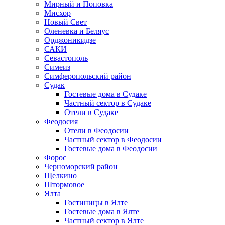
Мирный и Поповка
Мисхор
Новый Свет
Оленевка и Беляус
Орджоникидзе
САКИ
Севастополь
Симеиз
Симферопольский район
Судак
Гостевые дома в Судаке
Частный сектор в Судаке
Отели в Судаке
Феодосия
Отели в Феодосии
Частный сектор в Феодосии
Гостевые дома в Феодосии
Форос
Черноморский район
Щелкино
Штормовое
Ялта
Гостиницы в Ялте
Гостевые дома в Ялте
Частный сектор в Ялте