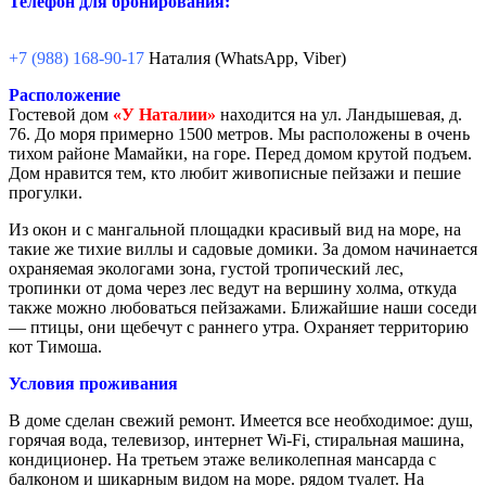
Телефон для бронирования:
+7 (988) 168-90-17
Наталия (WhatsApp, Viber)
Расположение
Гостевой дом
«У Наталии»
находится на ул. Ландышевая, д.
76. До моря примерно 1500 метров. Мы расположены в очень
тихом районе Мамайки, на горе. Перед домом крутой подъем.
Дом нравится тем, кто любит живописные пейзажи и пешие
прогулки.
Из окон и с мангальной площадки красивый вид на море, на
такие же тихие виллы и садовые домики. За домом начинается
охраняемая экологами зона, густой тропический лес,
тропинки от дома через лес ведут на вершину холма, откуда
также можно любоваться пейзажами. Ближайшие наши соседи
— птицы, они щебечут с раннего утра. Охраняет территорию
кот Тимоша.
Условия проживания
В доме сделан свежий ремонт. Имеется все необходимое: душ,
горячая вода, телевизор, интернет Wi-Fi, стиральная машина,
кондиционер. На третьем этаже великолепная мансарда с
балконом и шикарным видом на море. рядом туалет. На