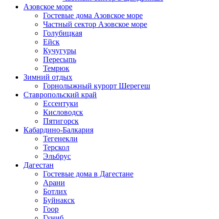
Азовское море
Гостевые дома Азовское море
Частный сектор Азовское море
Голубицкая
Ейск
Кучугуры
Пересыпь
Темрюк
Зимний отдых
Горнолыжный курорт Шерегеш
Ставропольский край
Ессентуки
Кисловодск
Пятигорск
Кабардино-Балкария
Тегенекли
Терскол
Эльбрус
Дагестан
Гостевые дома в Дагестане
Арани
Ботлих
Буйнакск
Гоор
Гуниб