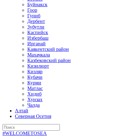
Буйнакск
Гоор
Гуниб
Дербент
Зубутли
Каспийск
Избербаш
Ирганай
Каякентский район
Махачкала
Казбековский район
Кизилюрт
Кизляр
Кубачи
Курми
Матлас
Хидиб
Хунзах
Чалда
Алтай
Северная Осетия
#WELCOMETOSEA