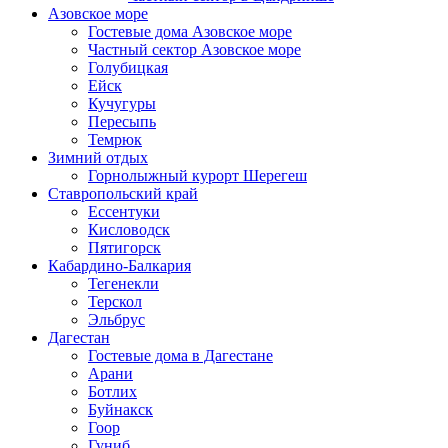
Азовское море
Гостевые дома Азовское море
Частный сектор Азовское море
Голубицкая
Ейск
Кучугуры
Пересыпь
Темрюк
Зимний отдых
Горнолыжный курорт Шерегеш
Ставропольский край
Ессентуки
Кисловодск
Пятигорск
Кабардино-Балкария
Тегенекли
Терскол
Эльбрус
Дагестан
Гостевые дома в Дагестане
Арани
Ботлих
Буйнакск
Гоор
Гуниб