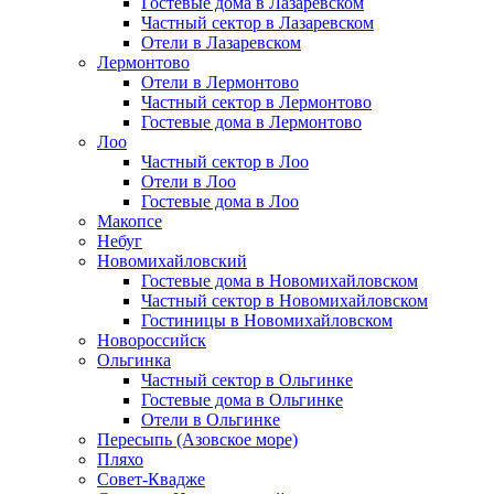
Гостевые дома в Лазаревском
Частный сектор в Лазаревском
Отели в Лазаревском
Лермонтово
Отели в Лермонтово
Частный сектор в Лермонтово
Гостевые дома в Лермонтово
Лоо
Частный сектор в Лоо
Отели в Лоо
Гостевые дома в Лоо
Макопсе
Небуг
Новомихайловский
Гостевые дома в Новомихайловском
Частный сектор в Новомихайловском
Гостиницы в Новомихайловском
Новороссийск
Ольгинка
Частный сектор в Ольгинке
Гостевые дома в Ольгинке
Отели в Ольгинке
Пересыпь (Азовское море)
Пляхо
Совет-Квадже