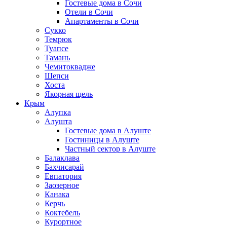
Гостевые дома в Сочи
Отели в Сочи
Апартаменты в Сочи
Сукко
Темрюк
Туапсе
Тамань
Чемитоквадже
Шепси
Хоста
Якорная щель
Крым
Алупка
Алушта
Гостевые дома в Алуште
Гостиницы в Алуште
Частный сектор в Алуште
Балаклава
Бахчисарай
Евпатория
Заозерное
Канака
Керчь
Коктебель
Курортное