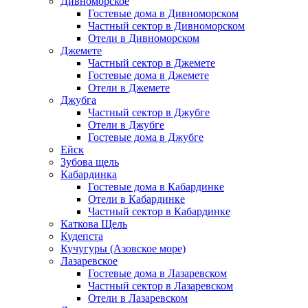
Дивноморское
Гостевые дома в Дивноморском
Частный сектор в Дивноморском
Отели в Дивноморском
Джемете
Частный сектор в Джемете
Гостевые дома в Джемете
Отели в Джемете
Джубга
Частный сектор в Джубге
Отели в Джубге
Гостевые дома в Джубге
Ейск
Зубова щель
Кабардинка
Гостевые дома в Кабардинке
Отели в Кабардинке
Частный сектор в Кабардинке
Каткова Щель
Кудепста
Кучугуры (Азовское море)
Лазаревское
Гостевые дома в Лазаревском
Частный сектор в Лазаревском
Отели в Лазаревском