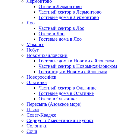
Лермонтово
Отели в Лермонтово
Частный сектор в Лермонтово
Гостевые дома в Лермонтово
Лоо
Частный сектор в Лоо
Отели в Лоо
Гостевые дома в Лоо
Макопсе
Небуг
Новомихайловский
Гостевые дома в Новомихайловском
Частный сектор в Новомихайловском
Гостиницы в Новомихайловском
Новороссийск
Ольгинка
Частный сектор в Ольгинке
Гостевые дома в Ольгинке
Отели в Ольгинке
Пересыпь (Азовское море)
Пляхо
Совет-Квадже
Сириус и Имеретинский курорт
Солоники
Сочи