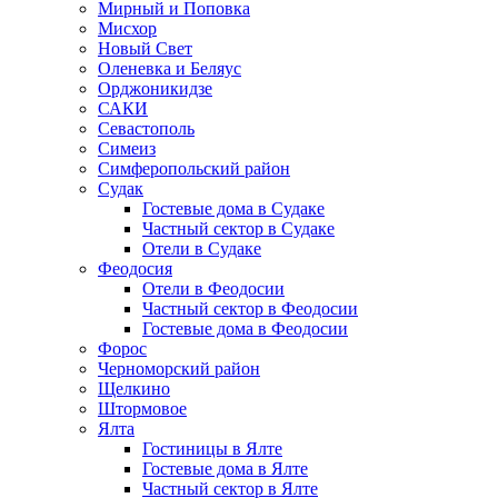
Мирный и Поповка
Мисхор
Новый Свет
Оленевка и Беляус
Орджоникидзе
САКИ
Севастополь
Симеиз
Симферопольский район
Судак
Гостевые дома в Судаке
Частный сектор в Судаке
Отели в Судаке
Феодосия
Отели в Феодосии
Частный сектор в Феодосии
Гостевые дома в Феодосии
Форос
Черноморский район
Щелкино
Штормовое
Ялта
Гостиницы в Ялте
Гостевые дома в Ялте
Частный сектор в Ялте