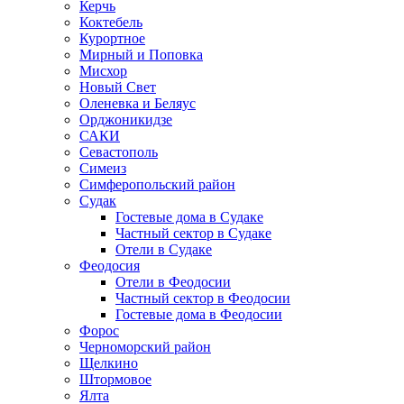
Керчь
Коктебель
Курортное
Мирный и Поповка
Мисхор
Новый Свет
Оленевка и Беляус
Орджоникидзе
САКИ
Севастополь
Симеиз
Симферопольский район
Судак
Гостевые дома в Судаке
Частный сектор в Судаке
Отели в Судаке
Феодосия
Отели в Феодосии
Частный сектор в Феодосии
Гостевые дома в Феодосии
Форос
Черноморский район
Щелкино
Штормовое
Ялта