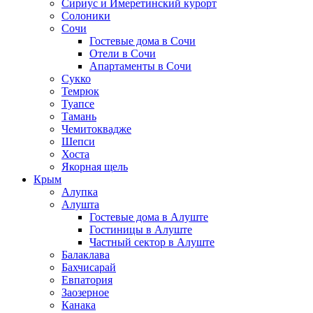
Сириус и Имеретинский курорт
Солоники
Сочи
Гостевые дома в Сочи
Отели в Сочи
Апартаменты в Сочи
Сукко
Темрюк
Туапсе
Тамань
Чемитоквадже
Шепси
Хоста
Якорная щель
Крым
Алупка
Алушта
Гостевые дома в Алуште
Гостиницы в Алуште
Частный сектор в Алуште
Балаклава
Бахчисарай
Евпатория
Заозерное
Канака