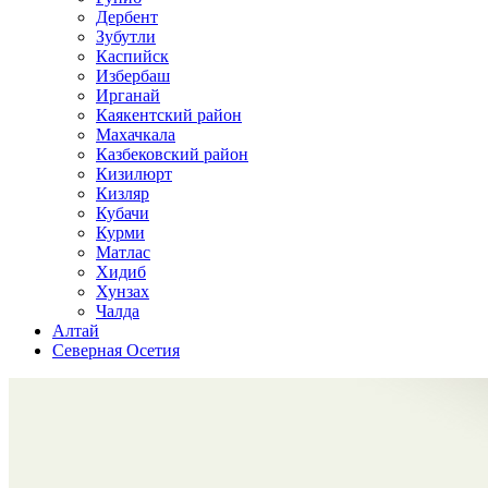
Дербент
Зубутли
Каспийск
Избербаш
Ирганай
Каякентский район
Махачкала
Казбековский район
Кизилюрт
Кизляр
Кубачи
Курми
Матлас
Хидиб
Хунзах
Чалда
Алтай
Северная Осетия