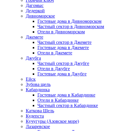
Горячий ключ
Дагомыс
Дедеркой
Дивноморское
Гостевые дома в Дивноморском
Частный сектор в Дивноморском
Отели в Дивноморском
Джемете
Частный сектор в Джемете
Гостевые дома в Джемете
Отели в Джемете
Джубга
Частный сектор в Джубге
Отели в Джубге
Гостевые дома в Джубге
Ейск
Зубова щель
Кабардинка
Гостевые дома в Кабардинке
Отели в Кабардинке
Частный сектор в Кабардинке
Каткова Щель
Кудепста
Кучугуры (Азовское море)
Лазаревское