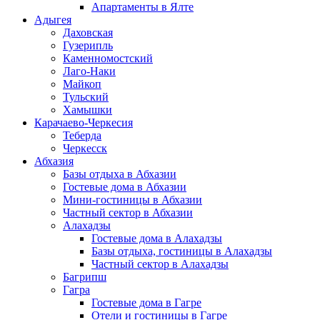
Апартаменты в Ялте
Адыгея
Даховская
Гузерипль
Каменномостский
Лаго-Наки
Майкоп
Тульский
Хамышки
Карачаево-Черкесия
Теберда
Черкесск
Абхазия
Базы отдыха в Абхазии
Гостевые дома в Абхазии
Мини-гостиницы в Абхазии
Частный сектор в Абхазии
Алахадзы
Гостевые дома в Алахадзы
Базы отдыха, гостиницы в Алахадзы
Частный сектор в Алахадзы
Багрипш
Гагра
Гостевые дома в Гагре
Отели и гостиницы в Гагре