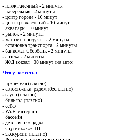
- пляж галечный - 2 минуты
- набережная - 2 минуты
- центр города - 10 минут
- центр развлечений - 10 минут
- аквапарк - 10 минут
- рынок - 2 минуты
- магазин продукты - 2 минуты
- остановка транспорта - 2 минуты
- банкомат Сбербанк - 2 минуты
- аптека - 2 минуты
- Ж/Д вокзал - 30 минут (на авто)
Что у нас есть :
- прачечная (платно)
- автостоянка: рядом (бесплатно)
- сауна (платно)
- бильярд (платно)
- сейф
- Wi-Fi интернет
- бассейн
- детская площадка
- спутниковое ТВ
- экскурсии (платно)
- Ресторан на территории отеля