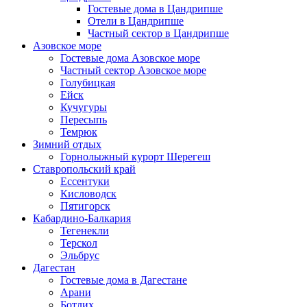
Гостевые дома в Цандрипше
Отели в Цандрипше
Частный сектор в Цандрипше
Азовское море
Гостевые дома Азовское море
Частный сектор Азовское море
Голубицкая
Ейск
Кучугуры
Пересыпь
Темрюк
Зимний отдых
Горнолыжный курорт Шерегеш
Ставропольский край
Ессентуки
Кисловодск
Пятигорск
Кабардино-Балкария
Тегенекли
Терскол
Эльбрус
Дагестан
Гостевые дома в Дагестане
Арани
Ботлих