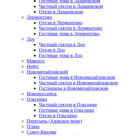
Гостевые дома в Лазаревском
Частный сектор в Лазаревском
Отели в Лазаревском
Лермонтово
Отели в Лермонтово
Частный сектор в Лермонтово
Гостевые дома в Лермонтово
Лоо
Частный сектор в Лоо
Отели в Лоо
Гостевые дома в Лоо
Макопсе
Небуг
Новомихайловский
Гостевые дома в Новомихайловском
Частный сектор в Новомихайловском
Гостиницы в Новомихайловском
Новороссийск
Ольгинка
Частный сектор в Ольгинке
Гостевые дома в Ольгинке
Отели в Ольгинке
Пересыпь (Азовское море)
Пляхо
Совет-Квадже