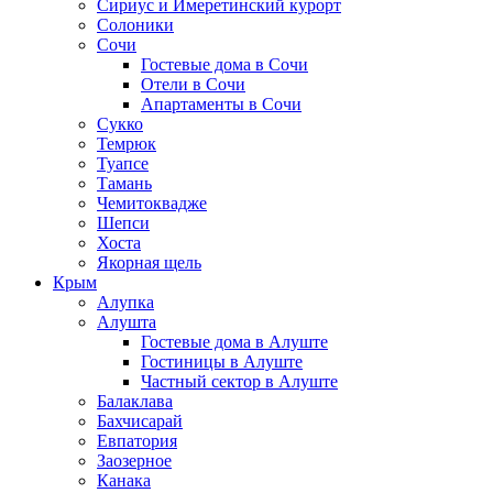
Сириус и Имеретинский курорт
Солоники
Сочи
Гостевые дома в Сочи
Отели в Сочи
Апартаменты в Сочи
Сукко
Темрюк
Туапсе
Тамань
Чемитоквадже
Шепси
Хоста
Якорная щель
Крым
Алупка
Алушта
Гостевые дома в Алуште
Гостиницы в Алуште
Частный сектор в Алуште
Балаклава
Бахчисарай
Евпатория
Заозерное
Канака