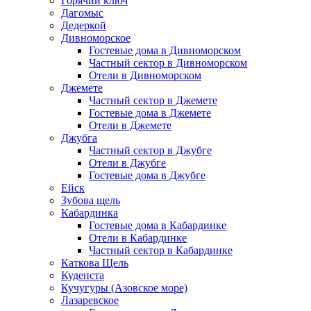
Горячий ключ
Дагомыс
Дедеркой
Дивноморское
Гостевые дома в Дивноморском
Частный сектор в Дивноморском
Отели в Дивноморском
Джемете
Частный сектор в Джемете
Гостевые дома в Джемете
Отели в Джемете
Джубга
Частный сектор в Джубге
Отели в Джубге
Гостевые дома в Джубге
Ейск
Зубова щель
Кабардинка
Гостевые дома в Кабардинке
Отели в Кабардинке
Частный сектор в Кабардинке
Каткова Щель
Кудепста
Кучугуры (Азовское море)
Лазаревское