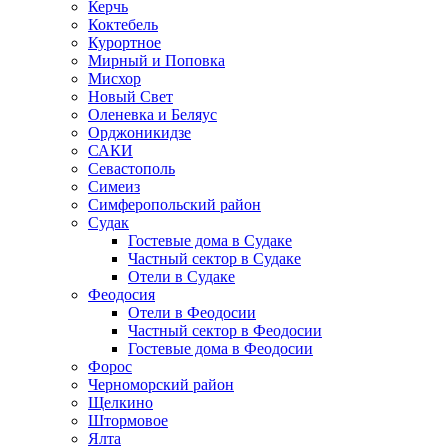
Керчь
Коктебель
Курортное
Мирный и Поповка
Мисхор
Новый Свет
Оленевка и Беляус
Орджоникидзе
САКИ
Севастополь
Симеиз
Симферопольский район
Судак
Гостевые дома в Судаке
Частный сектор в Судаке
Отели в Судаке
Феодосия
Отели в Феодосии
Частный сектор в Феодосии
Гостевые дома в Феодосии
Форос
Черноморский район
Щелкино
Штормовое
Ялта