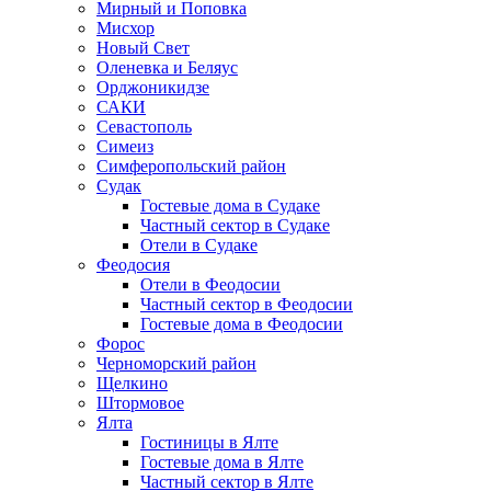
Мирный и Поповка
Мисхор
Новый Свет
Оленевка и Беляус
Орджоникидзе
САКИ
Севастополь
Симеиз
Симферопольский район
Судак
Гостевые дома в Судаке
Частный сектор в Судаке
Отели в Судаке
Феодосия
Отели в Феодосии
Частный сектор в Феодосии
Гостевые дома в Феодосии
Форос
Черноморский район
Щелкино
Штормовое
Ялта
Гостиницы в Ялте
Гостевые дома в Ялте
Частный сектор в Ялте