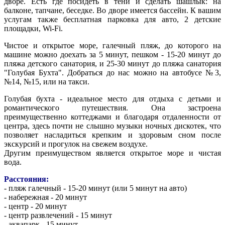
дворе. Есть где посидеть в тени и сделать шашлык: на
балконе, тапчане, беседке. Во дворе имеется бассейн. К вашим
услугам также бесплатная парковка для авто, 2 детские
площадки, Wi-Fi.
Чистое и открытое море, галечный пляж, до которого на
машине можно доехать за 5 минут, пешком - 15-20 минут до
пляжа детского санатория, и 25-30 минут до пляжа санатория
"Голубая Бухта". Добраться до нас можно на автобусе №3,
№14, №15, или на такси.
Голубая бухта - идеальное место для отдыха с детьми и
романтического путешествия. Она застроена
преимущественно коттеджами и благодаря отдаленности от
центра, здесь почти не слышно музыки ночных дискотек, что
позволяет насладиться крепким и здоровым сном после
экскурсий и прогулок на свежем воздухе.
Другим преимуществом является открытое море и чистая
вода.
Расстояния:
- пляж галечный - 15-20 минут (или 5 минут на авто)
- набережная - 20 минут
- центр - 20 минут
- центр развлечений - 15 минут
- аквапарк - 15 минут