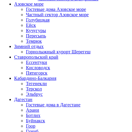
Азовское море
Гостевые дома Азовское море
Частный сектор Азовское море
Голубицкая
Ейск
Кучугуры
Пересыпь
Темрюк
Зимний отдых
Горнолыжный курорт Шерегеш
Ставропольский край
Ессентуки
Кисловодск
Пятигорск
Кабардино-Балкария
Тегенекли
Терскол
Эльбрус
Дагестан
Гостевые дома в Дагестане
Арани
Ботлих
Буйнакск
Гоор
Гуниб