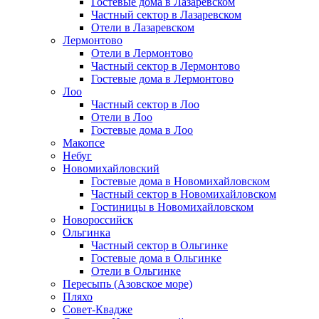
Гостевые дома в Лазаревском
Частный сектор в Лазаревском
Отели в Лазаревском
Лермонтово
Отели в Лермонтово
Частный сектор в Лермонтово
Гостевые дома в Лермонтово
Лоо
Частный сектор в Лоо
Отели в Лоо
Гостевые дома в Лоо
Макопсе
Небуг
Новомихайловский
Гостевые дома в Новомихайловском
Частный сектор в Новомихайловском
Гостиницы в Новомихайловском
Новороссийск
Ольгинка
Частный сектор в Ольгинке
Гостевые дома в Ольгинке
Отели в Ольгинке
Пересыпь (Азовское море)
Пляхо
Совет-Квадже