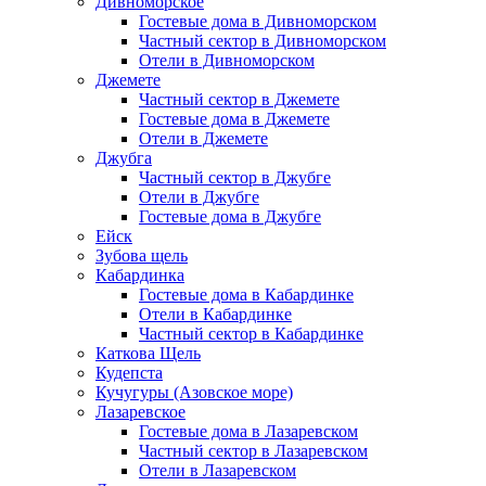
Дивноморское
Гостевые дома в Дивноморском
Частный сектор в Дивноморском
Отели в Дивноморском
Джемете
Частный сектор в Джемете
Гостевые дома в Джемете
Отели в Джемете
Джубга
Частный сектор в Джубге
Отели в Джубге
Гостевые дома в Джубге
Ейск
Зубова щель
Кабардинка
Гостевые дома в Кабардинке
Отели в Кабардинке
Частный сектор в Кабардинке
Каткова Щель
Кудепста
Кучугуры (Азовское море)
Лазаревское
Гостевые дома в Лазаревском
Частный сектор в Лазаревском
Отели в Лазаревском