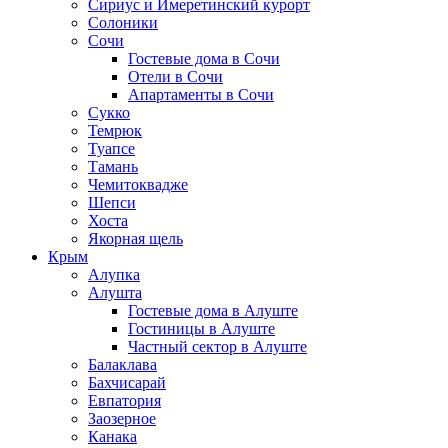
Сириус и Имеретинский курорт
Солоники
Сочи
Гостевые дома в Сочи
Отели в Сочи
Апартаменты в Сочи
Сукко
Темрюк
Туапсе
Тамань
Чемитоквадже
Шепси
Хоста
Якорная щель
Крым
Алупка
Алушта
Гостевые дома в Алуште
Гостиницы в Алуште
Частный сектор в Алуште
Балаклава
Бахчисарай
Евпатория
Заозерное
Канака