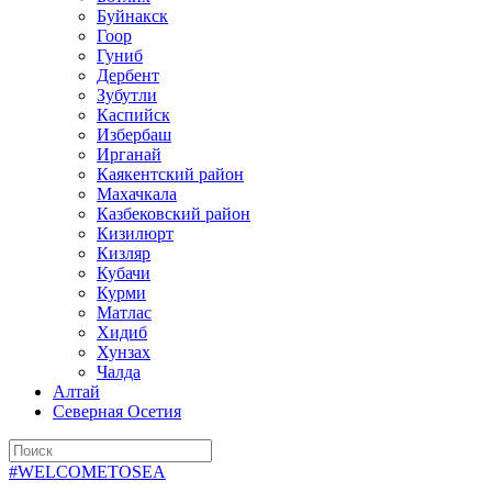
Буйнакск
Гоор
Гуниб
Дербент
Зубутли
Каспийск
Избербаш
Ирганай
Каякентский район
Махачкала
Казбековский район
Кизилюрт
Кизляр
Кубачи
Курми
Матлас
Хидиб
Хунзах
Чалда
Алтай
Северная Осетия
#WELCOMETOSEA