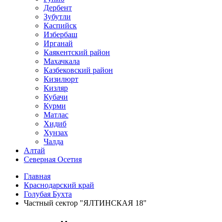
Дербент
Зубутли
Каспийск
Избербаш
Ирганай
Каякентский район
Махачкала
Казбековский район
Кизилюрт
Кизляр
Кубачи
Курми
Матлас
Хидиб
Хунзах
Чалда
Алтай
Северная Осетия
Главная
Краснодарский край
Голубая Бухта
Частный сектор "ЯЛТИНСКАЯ 18"