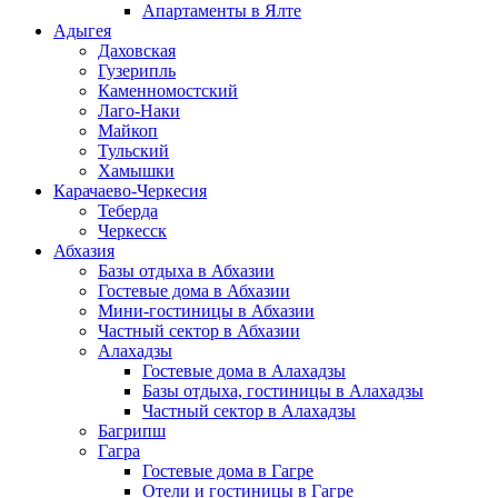
Апартаменты в Ялте
Адыгея
Даховская
Гузерипль
Каменномостский
Лаго-Наки
Майкоп
Тульский
Хамышки
Карачаево-Черкесия
Теберда
Черкесск
Абхазия
Базы отдыха в Абхазии
Гостевые дома в Абхазии
Мини-гостиницы в Абхазии
Частный сектор в Абхазии
Алахадзы
Гостевые дома в Алахадзы
Базы отдыха, гостиницы в Алахадзы
Частный сектор в Алахадзы
Багрипш
Гагра
Гостевые дома в Гагре
Отели и гостиницы в Гагре