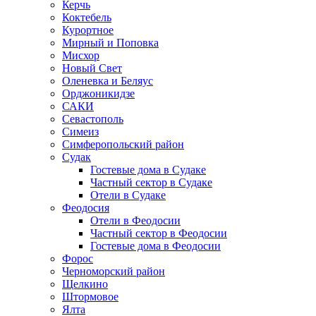
Керчь
Коктебель
Курортное
Мирный и Поповка
Мисхор
Новый Свет
Оленевка и Беляус
Орджоникидзе
САКИ
Севастополь
Симеиз
Симферопольский район
Судак
Гостевые дома в Судаке
Частный сектор в Судаке
Отели в Судаке
Феодосия
Отели в Феодосии
Частный сектор в Феодосии
Гостевые дома в Феодосии
Форос
Черноморский район
Щелкино
Штормовое
Ялта