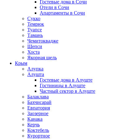
Гостевые дома в Сочи
Отели в Сочи
Апартаменты в Сочи
Сукко
Темрюк
Туапсе
Тамань
Чемитоквадже
Шепси
Хоста
Якорная щель
Крым
Алупка
Алушта
Гостевые дома в Алуште
Гостиницы в Алуште
Частный сектор в Алуште
Балаклава
Бахчисарай
Евпатория
Заозерное
Канака
Керчь
Коктебель
Курортное