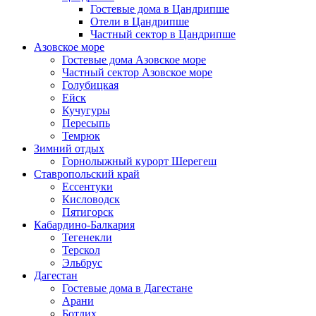
Гостевые дома в Цандрипше
Отели в Цандрипше
Частный сектор в Цандрипше
Азовское море
Гостевые дома Азовское море
Частный сектор Азовское море
Голубицкая
Ейск
Кучугуры
Пересыпь
Темрюк
Зимний отдых
Горнолыжный курорт Шерегеш
Ставропольский край
Ессентуки
Кисловодск
Пятигорск
Кабардино-Балкария
Тегенекли
Терскол
Эльбрус
Дагестан
Гостевые дома в Дагестане
Арани
Ботлих