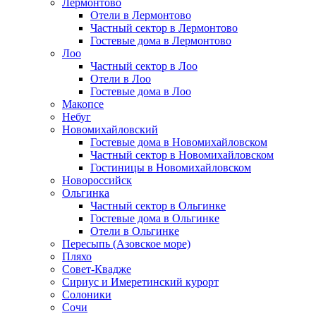
Лермонтово
Отели в Лермонтово
Частный сектор в Лермонтово
Гостевые дома в Лермонтово
Лоо
Частный сектор в Лоо
Отели в Лоо
Гостевые дома в Лоо
Макопсе
Небуг
Новомихайловский
Гостевые дома в Новомихайловском
Частный сектор в Новомихайловском
Гостиницы в Новомихайловском
Новороссийск
Ольгинка
Частный сектор в Ольгинке
Гостевые дома в Ольгинке
Отели в Ольгинке
Пересыпь (Азовское море)
Пляхо
Совет-Квадже
Сириус и Имеретинский курорт
Солоники
Сочи