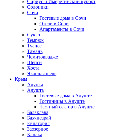
Сириус и Имеретинский курорт
Солоники
Сочи
Гостевые дома в Сочи
Отели в Сочи
Апартаменты в Сочи
Сукко
Темрюк
Туапсе
Тамань
Чемитоквадже
Шепси
Хоста
Якорная щель
Крым
Алупка
Алушта
Гостевые дома в Алуште
Гостиницы в Алуште
Частный сектор в Алуште
Балаклава
Бахчисарай
Евпатория
Заозерное
Канака