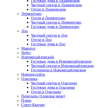
Гостевые дома в Лазаревском
Частный сектор в Лазаревском
Отели в Лазаревском
Лермонтово
Отели в Лермонтово
Частный сектор в Лермонтово
Гостевые дома в Лермонтово
Лоо
Частный сектор в Лоо
Отели в Лоо
Гостевые дома в Лоо
Макопсе
Небуг
Новомихайловский
Гостевые дома в Новомихайловском
Частный сектор в Новомихайловском
Гостиницы в Новомихайловском
Новороссийск
Ольгинка
Частный сектор в Ольгинке
Гостевые дома в Ольгинке
Отели в Ольгинке
Пересыпь (Азовское море)
Пляхо
Совет-Квадже