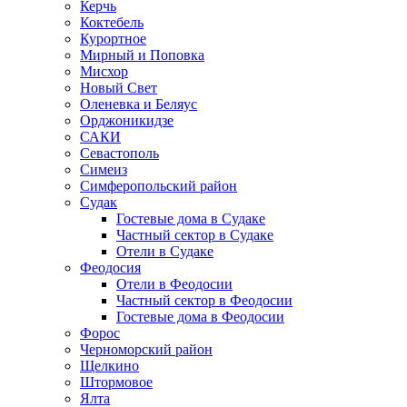
Керчь
Коктебель
Курортное
Мирный и Поповка
Мисхор
Новый Свет
Оленевка и Беляус
Орджоникидзе
САКИ
Севастополь
Симеиз
Симферопольский район
Судак
Гостевые дома в Судаке
Частный сектор в Судаке
Отели в Судаке
Феодосия
Отели в Феодосии
Частный сектор в Феодосии
Гостевые дома в Феодосии
Форос
Черноморский район
Щелкино
Штормовое
Ялта