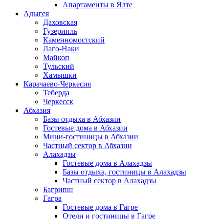
Апартаменты в Ялте
Адыгея
Даховская
Гузерипль
Каменномостский
Лаго-Наки
Майкоп
Тульский
Хамышки
Карачаево-Черкесия
Теберда
Черкесск
Абхазия
Базы отдыха в Абхазии
Гостевые дома в Абхазии
Мини-гостиницы в Абхазии
Частный сектор в Абхазии
Алахадзы
Гостевые дома в Алахадзы
Базы отдыха, гостиницы в Алахадзы
Частный сектор в Алахадзы
Багрипш
Гагра
Гостевые дома в Гагре
Отели и гостиницы в Гагре