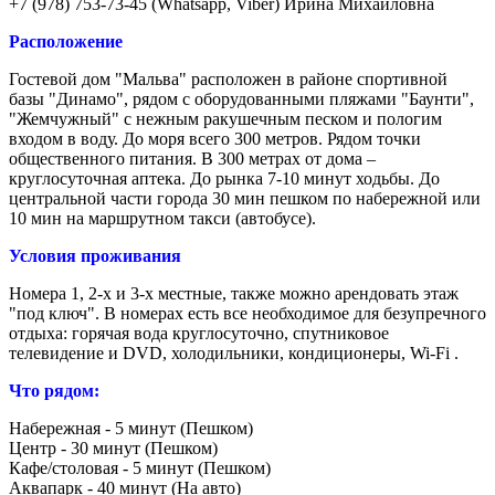
+7 (978) 753-73-45 (Whatsapp, Viber) Ирина Михайловна
Расположение
Гостевой дом "Мальва" расположен в районе спортивной
базы "Динамо", рядом с оборудованными пляжами "Баунти",
"Жемчужный" с нежным ракушечным песком и пологим
входом в воду. До моря всего 300 метров. Рядом точки
общественного питания. В 300 метрах от дома –
круглосуточная аптека. До рынка 7-10 минут ходьбы. До
центральной части города 30 мин пешком по набережной или
10 мин на маршрутном такси (автобусе).
Условия проживания
Номера 1, 2-х и 3-х местные, также можно арендовать этаж
"под ключ". В номерах есть все необходимое для безупречного
отдыха: горячая вода круглосуточно, спутниковое
телевидение и DVD, холодильники, кондиционеры, Wi-Fi .
Что рядом:
Набережная - 5 минут (Пешком)
Центр - 30 минут (Пешком)
Кафе/столовая - 5 минут (Пешком)
Аквапарк - 40 минут (На авто)