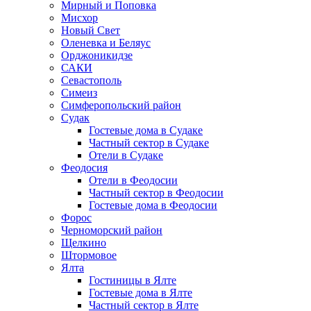
Мирный и Поповка
Мисхор
Новый Свет
Оленевка и Беляус
Орджоникидзе
САКИ
Севастополь
Симеиз
Симферопольский район
Судак
Гостевые дома в Судаке
Частный сектор в Судаке
Отели в Судаке
Феодосия
Отели в Феодосии
Частный сектор в Феодосии
Гостевые дома в Феодосии
Форос
Черноморский район
Щелкино
Штормовое
Ялта
Гостиницы в Ялте
Гостевые дома в Ялте
Частный сектор в Ялте