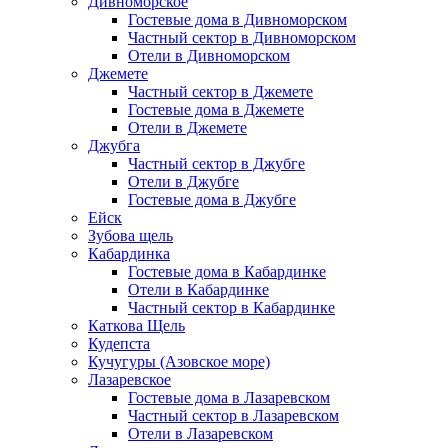
Дивноморское
Гостевые дома в Дивноморском
Частный сектор в Дивноморском
Отели в Дивноморском
Джемете
Частный сектор в Джемете
Гостевые дома в Джемете
Отели в Джемете
Джубга
Частный сектор в Джубге
Отели в Джубге
Гостевые дома в Джубге
Ейск
Зубова щель
Кабардинка
Гостевые дома в Кабардинке
Отели в Кабардинке
Частный сектор в Кабардинке
Каткова Щель
Кудепста
Кучугуры (Азовское море)
Лазаревское
Гостевые дома в Лазаревском
Частный сектор в Лазаревском
Отели в Лазаревском