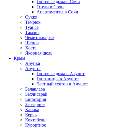
Гостевые дома в Сочи
Отели в Сочи
Апартаменты в Сочи
Сукко
Темрюк
Туапсе
Тамань
Чемитоквадже
Шепси
Хоста
Якорная щель
Крым
Алупка
Алушта
Гостевые дома в Алуште
Гостиницы в Алуште
Частный сектор в Алуште
Балаклава
Бахчисарай
Евпатория
Заозерное
Канака
Керчь
Коктебель
Курортное