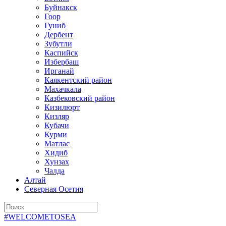
Буйнакск
Гоор
Гуниб
Дербент
Зубутли
Каспийск
Избербаш
Ирганай
Каякентский район
Махачкала
Казбековский район
Кизилюрт
Кизляр
Кубачи
Курми
Матлас
Хидиб
Хунзах
Чалда
Алтай
Северная Осетия
#WELCOMETOSEA