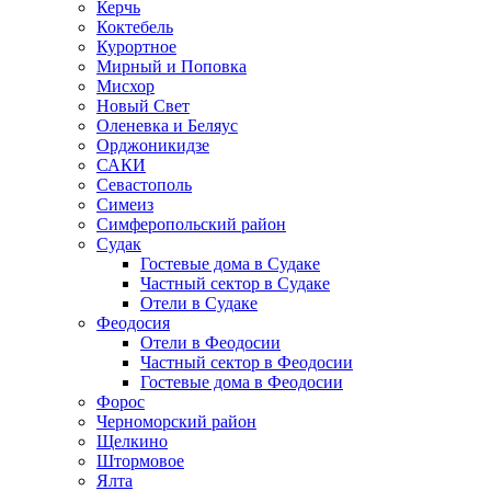
Керчь
Коктебель
Курортное
Мирный и Поповка
Мисхор
Новый Свет
Оленевка и Беляус
Орджоникидзе
САКИ
Севастополь
Симеиз
Симферопольский район
Судак
Гостевые дома в Судаке
Частный сектор в Судаке
Отели в Судаке
Феодосия
Отели в Феодосии
Частный сектор в Феодосии
Гостевые дома в Феодосии
Форос
Черноморский район
Щелкино
Штормовое
Ялта