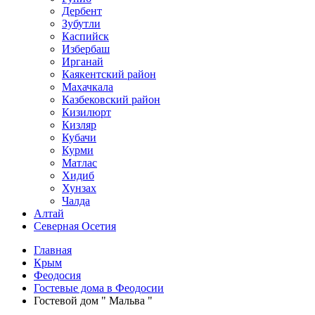
Дербент
Зубутли
Каспийск
Избербаш
Ирганай
Каякентский район
Махачкала
Казбековский район
Кизилюрт
Кизляр
Кубачи
Курми
Матлас
Хидиб
Хунзах
Чалда
Алтай
Северная Осетия
Главная
Крым
Феодосия
Гостевые дома в Феодосии
Гостевой дом " Мальва "