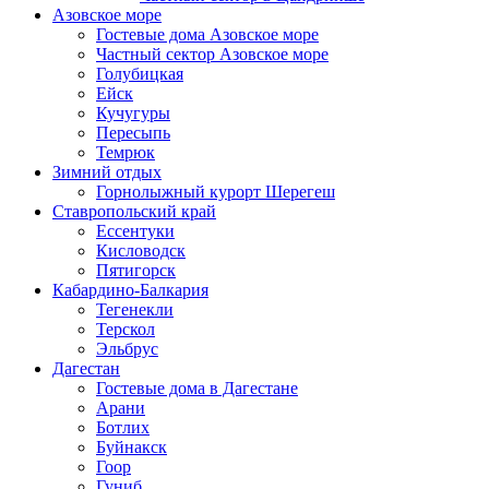
Азовское море
Гостевые дома Азовское море
Частный сектор Азовское море
Голубицкая
Ейск
Кучугуры
Пересыпь
Темрюк
Зимний отдых
Горнолыжный курорт Шерегеш
Ставропольский край
Ессентуки
Кисловодск
Пятигорск
Кабардино-Балкария
Тегенекли
Терскол
Эльбрус
Дагестан
Гостевые дома в Дагестане
Арани
Ботлих
Буйнакск
Гоор
Гуниб