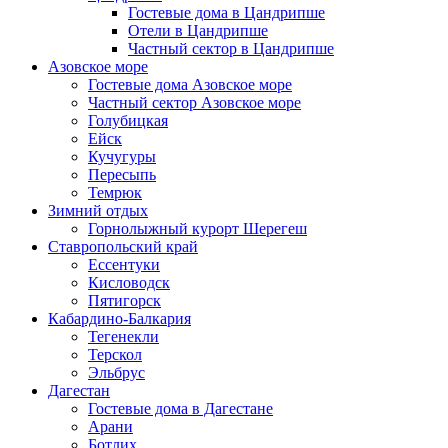
Гостевые дома в Цандрипше
Отели в Цандрипше
Частный сектор в Цандрипше
Азовское море
Гостевые дома Азовское море
Частный сектор Азовское море
Голубицкая
Ейск
Кучугуры
Пересыпь
Темрюк
Зимний отдых
Горнолыжный курорт Шерегеш
Ставропольский край
Ессентуки
Кисловодск
Пятигорск
Кабардино-Балкария
Тегенекли
Терскол
Эльбрус
Дагестан
Гостевые дома в Дагестане
Арани
Ботлих