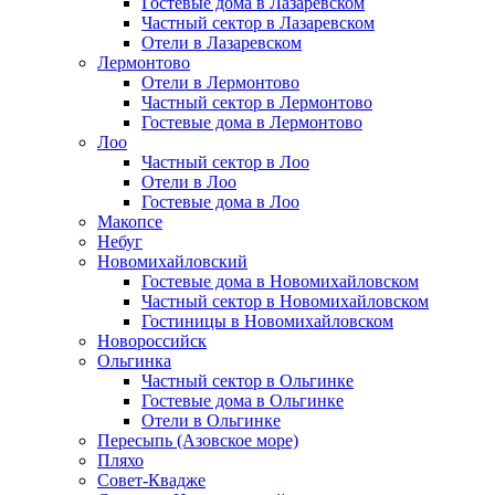
Гостевые дома в Лазаревском
Частный сектор в Лазаревском
Отели в Лазаревском
Лермонтово
Отели в Лермонтово
Частный сектор в Лермонтово
Гостевые дома в Лермонтово
Лоо
Частный сектор в Лоо
Отели в Лоо
Гостевые дома в Лоо
Макопсе
Небуг
Новомихайловский
Гостевые дома в Новомихайловском
Частный сектор в Новомихайловском
Гостиницы в Новомихайловском
Новороссийск
Ольгинка
Частный сектор в Ольгинке
Гостевые дома в Ольгинке
Отели в Ольгинке
Пересыпь (Азовское море)
Пляхо
Совет-Квадже