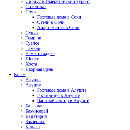
Сириус и Имеретинский курорт
Солоники
Сочи
Гостевые дома в Сочи
Отели в Сочи
Апартаменты в Сочи
Сукко
Темрюк
Туапсе
Тамань
Чемитоквадже
Шепси
Хоста
Якорная щель
Крым
Алупка
Алушта
Гостевые дома в Алуште
Гостиницы в Алуште
Частный сектор в Алуште
Балаклава
Бахчисарай
Евпатория
Заозерное
Канака