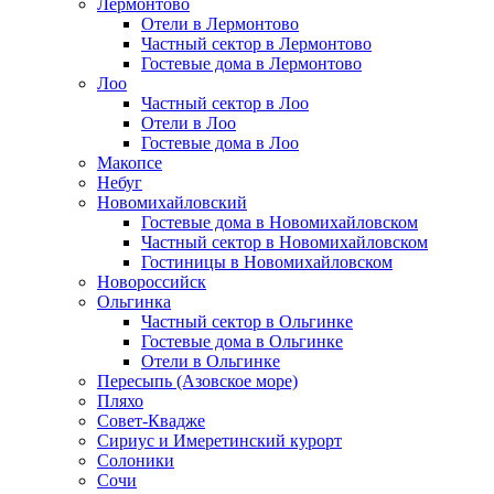
Лермонтово
Отели в Лермонтово
Частный сектор в Лермонтово
Гостевые дома в Лермонтово
Лоо
Частный сектор в Лоо
Отели в Лоо
Гостевые дома в Лоо
Макопсе
Небуг
Новомихайловский
Гостевые дома в Новомихайловском
Частный сектор в Новомихайловском
Гостиницы в Новомихайловском
Новороссийск
Ольгинка
Частный сектор в Ольгинке
Гостевые дома в Ольгинке
Отели в Ольгинке
Пересыпь (Азовское море)
Пляхо
Совет-Квадже
Сириус и Имеретинский курорт
Солоники
Сочи