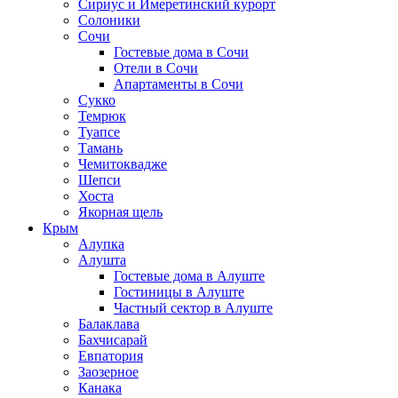
Сириус и Имеретинский курорт
Солоники
Сочи
Гостевые дома в Сочи
Отели в Сочи
Апартаменты в Сочи
Сукко
Темрюк
Туапсе
Тамань
Чемитоквадже
Шепси
Хоста
Якорная щель
Крым
Алупка
Алушта
Гостевые дома в Алуште
Гостиницы в Алуште
Частный сектор в Алуште
Балаклава
Бахчисарай
Евпатория
Заозерное
Канака