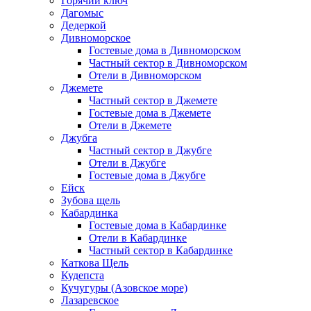
Горячий ключ
Дагомыс
Дедеркой
Дивноморское
Гостевые дома в Дивноморском
Частный сектор в Дивноморском
Отели в Дивноморском
Джемете
Частный сектор в Джемете
Гостевые дома в Джемете
Отели в Джемете
Джубга
Частный сектор в Джубге
Отели в Джубге
Гостевые дома в Джубге
Ейск
Зубова щель
Кабардинка
Гостевые дома в Кабардинке
Отели в Кабардинке
Частный сектор в Кабардинке
Каткова Щель
Кудепста
Кучугуры (Азовское море)
Лазаревское