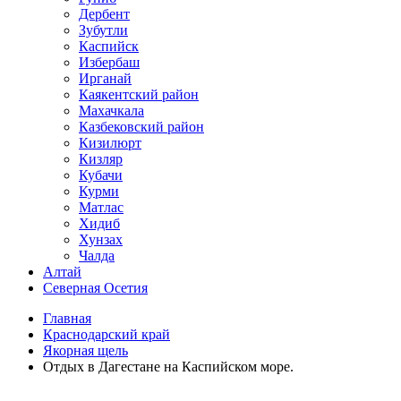
Дербент
Зубутли
Каспийск
Избербаш
Ирганай
Каякентский район
Махачкала
Казбековский район
Кизилюрт
Кизляр
Кубачи
Курми
Матлас
Хидиб
Хунзах
Чалда
Алтай
Северная Осетия
Главная
Краснодарский край
Якорная щель
Отдых в Дагестане на Каспийском море.