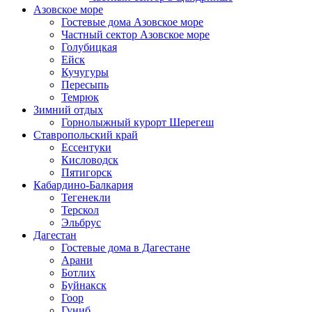
Азовское море
Гостевые дома Азовское море
Частный сектор Азовское море
Голубицкая
Ейск
Кучугуры
Пересыпь
Темрюк
Зимний отдых
Горнолыжный курорт Шерегеш
Ставропольский край
Ессентуки
Кисловодск
Пятигорск
Кабардино-Балкария
Тегенекли
Терскол
Эльбрус
Дагестан
Гостевые дома в Дагестане
Арани
Ботлих
Буйнакск
Гоор
Гуниб