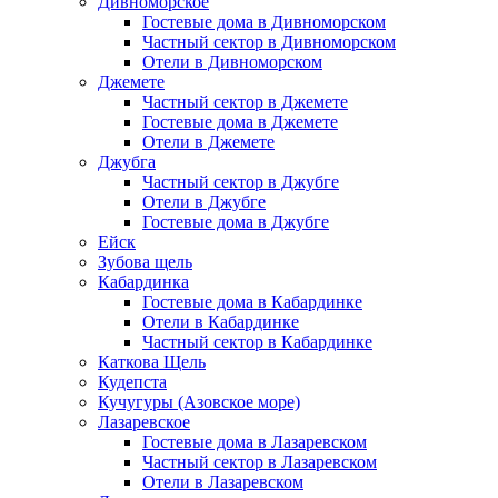
Дивноморское
Гостевые дома в Дивноморском
Частный сектор в Дивноморском
Отели в Дивноморском
Джемете
Частный сектор в Джемете
Гостевые дома в Джемете
Отели в Джемете
Джубга
Частный сектор в Джубге
Отели в Джубге
Гостевые дома в Джубге
Ейск
Зубова щель
Кабардинка
Гостевые дома в Кабардинке
Отели в Кабардинке
Частный сектор в Кабардинке
Каткова Щель
Кудепста
Кучугуры (Азовское море)
Лазаревское
Гостевые дома в Лазаревском
Частный сектор в Лазаревском
Отели в Лазаревском