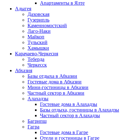
Апартаменты в Ялте
Адыгея
Даховская
Гузерипль
Каменномостский
Лаго-Наки
Майкоп
Тульский
Хамышки
Карачаево-Черкесия
Теберда
Черкесск
Абхазия
Базы отдыха в Абхазии
Гостевые дома в Абхазии
Мини-гостиницы в Абхазии
Частный сектор в Абхазии
Алахадзы
Гостевые дома в Алахадзы
Базы отдыха, гостиницы в Алахадзы
Частный сектор в Алахадзы
Багрипш
Гагра
Гостевые дома в Гагре
Отели и гостиницы в Гагре