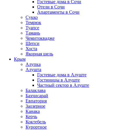
Гостевые дома в Сочи
Отели в Сочи
Апартаменты в Сочи
Сукко
Темрюк
Туапсе
Тамань
Чемитоквадже
Шепси
Хоста
Якорная щель
Крым
Алупка
Алушта
Гостевые дома в Алуште
Гостиницы в Алуште
Частный сектор в Алуште
Балаклава
Бахчисарай
Евпатория
Заозерное
Канака
Керчь
Коктебель
Курортное