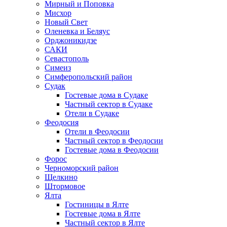
Мирный и Поповка
Мисхор
Новый Свет
Оленевка и Беляус
Орджоникидзе
САКИ
Севастополь
Симеиз
Симферопольский район
Судак
Гостевые дома в Судаке
Частный сектор в Судаке
Отели в Судаке
Феодосия
Отели в Феодосии
Частный сектор в Феодосии
Гостевые дома в Феодосии
Форос
Черноморский район
Щелкино
Штормовое
Ялта
Гостиницы в Ялте
Гостевые дома в Ялте
Частный сектор в Ялте