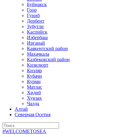
Буйнакск
Гоор
Гуниб
Дербент
Зубутли
Каспийск
Избербаш
Ирганай
Каякентский район
Махачкала
Казбековский район
Кизилюрт
Кизляр
Кубачи
Курми
Матлас
Хидиб
Хунзах
Чалда
Алтай
Северная Осетия
#WELCOMETOSEA