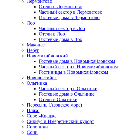
Лермонтово
Отели в Лермонтово
Частный сектор в Лермонтово
Гостевые дома в Лермонтово
Лоо
Частный сектор в Лоо
Отели в Лоо
Гостевые дома в Лоо
Макопсе
Небуг
Новомихайловский
Гостевые дома в Новомихайловском
Частный сектор в Новомихайловском
Гостиницы в Новомихайловском
Новороссийск
Ольгинка
Частный сектор в Ольгинке
Гостевые дома в Ольгинке
Отели в Ольгинке
Пересыпь (Азовское море)
Пляхо
Совет-Квадже
Сириус и Имеретинский курорт
Солоники
Сочи