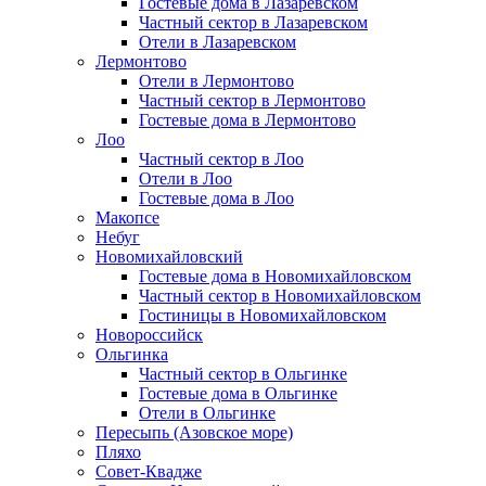
Гостевые дома в Лазаревском
Частный сектор в Лазаревском
Отели в Лазаревском
Лермонтово
Отели в Лермонтово
Частный сектор в Лермонтово
Гостевые дома в Лермонтово
Лоо
Частный сектор в Лоо
Отели в Лоо
Гостевые дома в Лоо
Макопсе
Небуг
Новомихайловский
Гостевые дома в Новомихайловском
Частный сектор в Новомихайловском
Гостиницы в Новомихайловском
Новороссийск
Ольгинка
Частный сектор в Ольгинке
Гостевые дома в Ольгинке
Отели в Ольгинке
Пересыпь (Азовское море)
Пляхо
Совет-Квадже