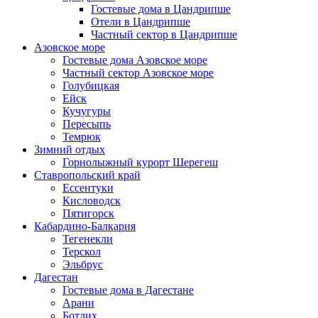
Гостевые дома в Цандрипше
Отели в Цандрипше
Частный сектор в Цандрипше
Азовское море
Гостевые дома Азовское море
Частный сектор Азовское море
Голубицкая
Ейск
Кучугуры
Пересыпь
Темрюк
Зимний отдых
Горнолыжный курорт Шерегеш
Ставропольский край
Ессентуки
Кисловодск
Пятигорск
Кабардино-Балкария
Тегенекли
Терскол
Эльбрус
Дагестан
Гостевые дома в Дагестане
Арани
Ботлих