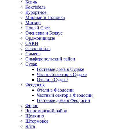
Керчь
Коктебель
Курортное
Мирный и Поповка
Мисхор
Новый Свет
Оленевка и Беляус
Орджоникидзе
САКИ
Севастополь
Симеиз
Симферопольский район
Судак
Гостевые дома в Судаке
Частный сектор в Судаке
Отели в Судаке
Феодосия
Отели в Феодосии
Частный сектор в Феодосии
Гостевые дома в Феодосии
Форос
Черноморский район
Щелкино
Штормовое
Ялта