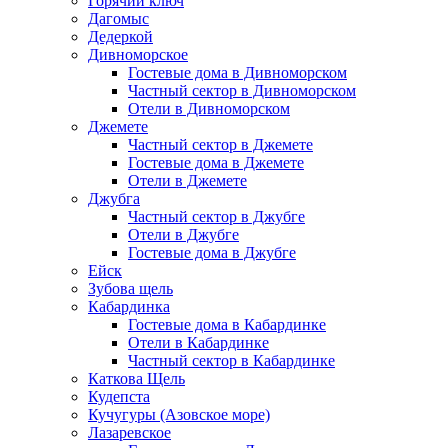
Горячий ключ
Дагомыс
Дедеркой
Дивноморское
Гостевые дома в Дивноморском
Частный сектор в Дивноморском
Отели в Дивноморском
Джемете
Частный сектор в Джемете
Гостевые дома в Джемете
Отели в Джемете
Джубга
Частный сектор в Джубге
Отели в Джубге
Гостевые дома в Джубге
Ейск
Зубова щель
Кабардинка
Гостевые дома в Кабардинке
Отели в Кабардинке
Частный сектор в Кабардинке
Каткова Щель
Кудепста
Кучугуры (Азовское море)
Лазаревское