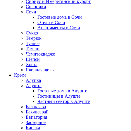
Сириус и Имеретинский курорт
Солоники
Сочи
Гостевые дома в Сочи
Отели в Сочи
Апартаменты в Сочи
Сукко
Темрюк
Туапсе
Тамань
Чемитоквадже
Шепси
Хоста
Якорная щель
Крым
Алупка
Алушта
Гостевые дома в Алуште
Гостиницы в Алуште
Частный сектор в Алуште
Балаклава
Бахчисарай
Евпатория
Заозерное
Канака