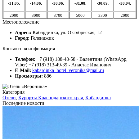
-31.05.
-14.06.
-30.06.
-31.08.
-30.09.
-30.04.
2000
3000
3700
5000
3300
2000
Местоположение
Адрес::
Кабардинка, ул. Октябрьская, 12
Город:
Геленджик
Контактная информация
Телефон:
+7 (918) 188-48-58 - Валентина (WhatsApp,
Viber) +7 (918) 313-49-39 - Анастас Иванович
E-Mail:
kabardinka_hotel_veronika@mail.ru
Просмотры:
886
Категория
Отели
,
Курорты Краснодарского края
,
Кабардинка
Последние новости