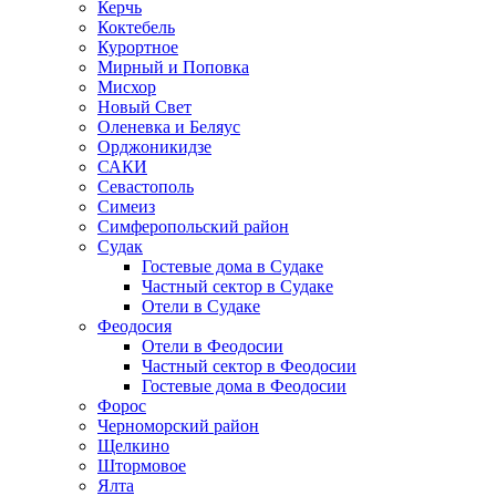
Керчь
Коктебель
Курортное
Мирный и Поповка
Мисхор
Новый Свет
Оленевка и Беляус
Орджоникидзе
САКИ
Севастополь
Симеиз
Симферопольский район
Судак
Гостевые дома в Судаке
Частный сектор в Судаке
Отели в Судаке
Феодосия
Отели в Феодосии
Частный сектор в Феодосии
Гостевые дома в Феодосии
Форос
Черноморский район
Щелкино
Штормовое
Ялта