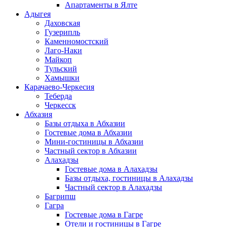
Апартаменты в Ялте
Адыгея
Даховская
Гузерипль
Каменномостский
Лаго-Наки
Майкоп
Тульский
Хамышки
Карачаево-Черкесия
Теберда
Черкесск
Абхазия
Базы отдыха в Абхазии
Гостевые дома в Абхазии
Мини-гостиницы в Абхазии
Частный сектор в Абхазии
Алахадзы
Гостевые дома в Алахадзы
Базы отдыха, гостиницы в Алахадзы
Частный сектор в Алахадзы
Багрипш
Гагра
Гостевые дома в Гагре
Отели и гостиницы в Гагре