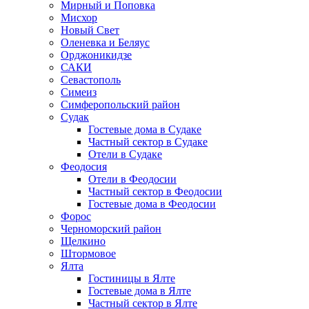
Мирный и Поповка
Мисхор
Новый Свет
Оленевка и Беляус
Орджоникидзе
САКИ
Севастополь
Симеиз
Симферопольский район
Судак
Гостевые дома в Судаке
Частный сектор в Судаке
Отели в Судаке
Феодосия
Отели в Феодосии
Частный сектор в Феодосии
Гостевые дома в Феодосии
Форос
Черноморский район
Щелкино
Штормовое
Ялта
Гостиницы в Ялте
Гостевые дома в Ялте
Частный сектор в Ялте