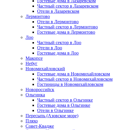
Гостевые дома в Лазаревском
Частный сектор в Лазаревском
Отели в Лазаревском
Лермонтово
Отели в Лермонтово
Частный сектор в Лермонтово
Гостевые дома в Лермонтово
Лоо
Частный сектор в Лоо
Отели в Лоо
Гостевые дома в Лоо
Макопсе
Небуг
Новомихайловский
Гостевые дома в Новомихайловском
Частный сектор в Новомихайловском
Гостиницы в Новомихайловском
Новороссийск
Ольгинка
Частный сектор в Ольгинке
Гостевые дома в Ольгинке
Отели в Ольгинке
Пересыпь (Азовское море)
Пляхо
Совет-Квадже