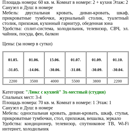
Площадь номера: 60 кв. м. Комнат в номере: 2 + кухня Этаж: 2
Санузел и Душ: в номере
Мебель: двуспальная кровать, диван-кровать, шкаф,
прикроватные тумбочки, журнальный столик, туалетный
столик, прихожая, кухонный гарнитур, обеденная зона
Удобства: сплит-система, холодильник, телевизор, СВЧ, эл.
чайник, посуда, фен, балкон
Цены: (за номер в сутки)
01.05.
01.06.
15.06.
01.07.
01.09.
01.10.
-31.05.
-14.06.
-30.06.
-31.08.
-30.09.
-30.04.
2200
3500
4000
5500
3800
2200
Категория:
"Люкс с кухней" 3х-местный (студия)
Спальных мест: 3-4
Площадь номера: 70 кв. м. Комнат в номере: 1 Этаж: 1
Санузел и Душ: в номере
Мебель: односпальная кровать, диван-кровать, шкаф, стулья,
прикроватные тумбочки, стол, прихожая, вешалка, зеркало
Удобства: кондиционер, телевизор, спутниковое ТВ, Wi-Fi
интернет, холодильник