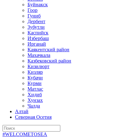
Буйнакск
Гоор
Гуниб
Дербент
Зубутли
Каспийск
Избербаш
Ирганай
Каякентский район
Махачкала
Казбековский район
Кизилюрт
Кизляр
Кубачи
Курми
Матлас
Хидиб
Хунзах
Чалда
Алтай
Северная Осетия
#WELCOMETOSEA