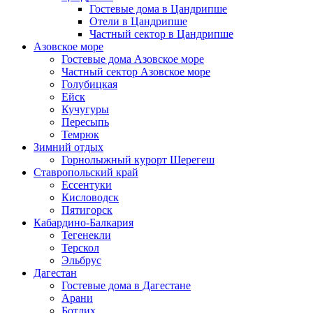
Гостевые дома в Цандрипше
Отели в Цандрипше
Частный сектор в Цандрипше
Азовское море
Гостевые дома Азовское море
Частный сектор Азовское море
Голубицкая
Ейск
Кучугуры
Пересыпь
Темрюк
Зимний отдых
Горнолыжный курорт Шерегеш
Ставропольский край
Ессентуки
Кисловодск
Пятигорск
Кабардино-Балкария
Тегенекли
Терскол
Эльбрус
Дагестан
Гостевые дома в Дагестане
Арани
Ботлих