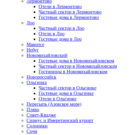
Лермонтово
Отели в Лермонтово
Частный сектор в Лермонтово
Гостевые дома в Лермонтово
Лоо
Частный сектор в Лоо
Отели в Лоо
Гостевые дома в Лоо
Макопсе
Небуг
Новомихайловский
Гостевые дома в Новомихайловском
Частный сектор в Новомихайловском
Гостиницы в Новомихайловском
Новороссийск
Ольгинка
Частный сектор в Ольгинке
Гостевые дома в Ольгинке
Отели в Ольгинке
Пересыпь (Азовское море)
Пляхо
Совет-Квадже
Сириус и Имеретинский курорт
Солоники
Сочи