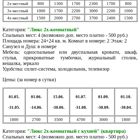
2х-местный
800
1300
1700
2300
1700
800
3х-местный
1000
1700
2200
3000
2200
1000
4х-местный
1500
2000
2700
3700
2400
1500
Категория:
"Люкс 2х-комнатный"
Спальных мест: 4 (возможно доп. место платно - 500 руб.)
Площадь номера: 24+24 кв. м. Комнат в номере: 2 Этаж: 2
Санузел и Душ: в номере
Мебель: односпальные или двуспальная кровати, шкаф,
стулья, прикроватные тумбочки, журнальный столик,
вешалка, зеркало
Удобства: сплит-система, холодильник, телевизор
Цены: (за номер в сутки)
01.05.
01.06.
15.06.
01.07.
01.09.
01.10.
-31.05.
-14.06.
-30.06.
-31.08.
-30.09.
-30.04.
1800
2700
3500
4700
3000
1800
Категория:
"Люкс 2х-комнатный с кухней" (квартира)
Спальных мест: 4 (возможно доп. место платно - 500 руб.)