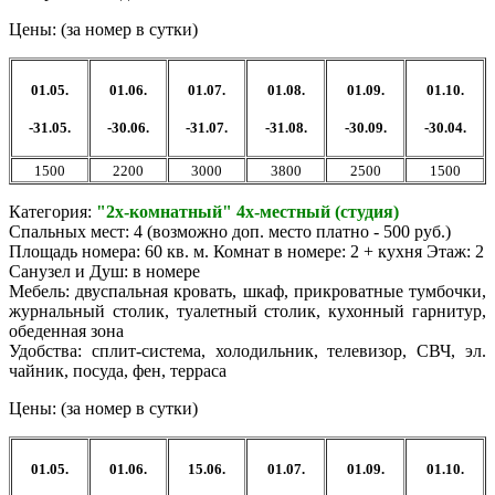
Цены: (за номер в сутки)
01.05.
01.06.
01.07.
01.08.
01.09.
01.10.
-31.05.
-30.06.
-31.07.
-31.08.
-30.09.
-30.04.
1500
2200
3000
3800
2500
1500
Категория:
"2х-комнатный" 4х-местный (студия)
Спальных мест: 4 (возможно доп. место платно - 500 руб.)
Площадь номера: 60 кв. м. Комнат в номере: 2 + кухня Этаж: 2
Санузел и Душ: в номере
Мебель: двуспальная кровать, шкаф, прикроватные тумбочки,
журнальный столик, туалетный столик, кухонный гарнитур,
обеденная зона
Удобства: сплит-система, холодильник, телевизор, СВЧ, эл.
чайник, посуда, фен, терраса
Цены: (за номер в сутки)
01.05.
01.06.
15.06.
01.07.
01.09.
01.10.