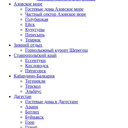
Азовское море
Гостевые дома Азовское море
Частный сектор Азовское море
Голубицкая
Ейск
Кучугуры
Пересыпь
Темрюк
Зимний отдых
Горнолыжный курорт Шерегеш
Ставропольский край
Ессентуки
Кисловодск
Пятигорск
Кабардино-Балкария
Тегенекли
Терскол
Эльбрус
Дагестан
Гостевые дома в Дагестане
Арани
Ботлих
Буйнакск
Гоор
Гуниб