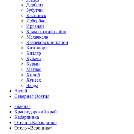
Дербент
Зубутли
Каспийск
Избербаш
Ирганай
Каякентский район
Махачкала
Казбековский район
Кизилюрт
Кизляр
Кубачи
Курми
Матлас
Хидиб
Хунзах
Чалда
Алтай
Северная Осетия
Главная
Краснодарский край
Кабардинка
Отели в Кабардинке
Отель «Вероника»