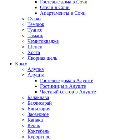
Гостевые дома в Сочи
Отели в Сочи
Апартаменты в Сочи
Сукко
Темрюк
Туапсе
Тамань
Чемитоквадже
Шепси
Хоста
Якорная щель
Крым
Алупка
Алушта
Гостевые дома в Алуште
Гостиницы в Алуште
Частный сектор в Алуште
Балаклава
Бахчисарай
Евпатория
Заозерное
Канака
Керчь
Коктебель
Курортное