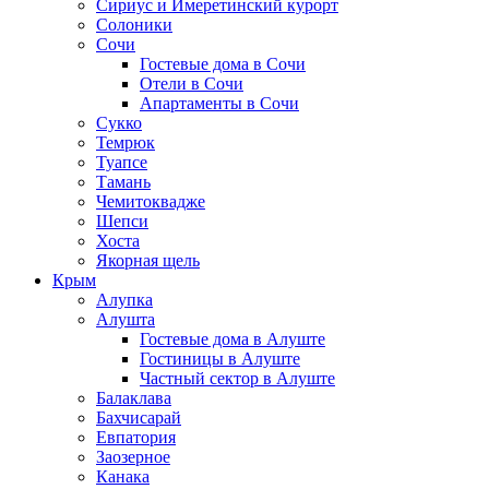
Сириус и Имеретинский курорт
Солоники
Сочи
Гостевые дома в Сочи
Отели в Сочи
Апартаменты в Сочи
Сукко
Темрюк
Туапсе
Тамань
Чемитоквадже
Шепси
Хоста
Якорная щель
Крым
Алупка
Алушта
Гостевые дома в Алуште
Гостиницы в Алуште
Частный сектор в Алуште
Балаклава
Бахчисарай
Евпатория
Заозерное
Канака