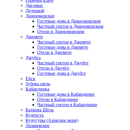
Горячий ключ
Дагомыс
Дедеркой
Дивноморское
Гостевые дома в Дивноморском
Частный сектор в Дивноморском
Отели в Дивноморском
Джемете
Частный сектор в Джемете
Гостевые дома в Джемете
Отели в Джемете
Джубга
Частный сектор в Джубге
Отели в Джубге
Гостевые дома в Джубге
Ейск
Зубова щель
Кабардинка
Гостевые дома в Кабардинке
Отели в Кабардинке
Частный сектор в Кабардинке
Каткова Щель
Кудепста
Кучугуры (Азовское море)
Лазаревское