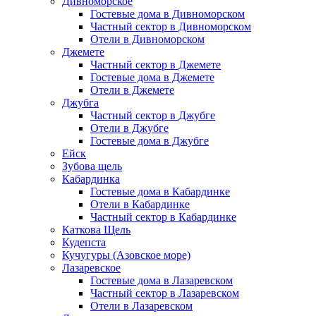
Дивноморское
Гостевые дома в Дивноморском
Частный сектор в Дивноморском
Отели в Дивноморском
Джемете
Частный сектор в Джемете
Гостевые дома в Джемете
Отели в Джемете
Джубга
Частный сектор в Джубге
Отели в Джубге
Гостевые дома в Джубге
Ейск
Зубова щель
Кабардинка
Гостевые дома в Кабардинке
Отели в Кабардинке
Частный сектор в Кабардинке
Каткова Щель
Кудепста
Кучугуры (Азовское море)
Лазаревское
Гостевые дома в Лазаревском
Частный сектор в Лазаревском
Отели в Лазаревском