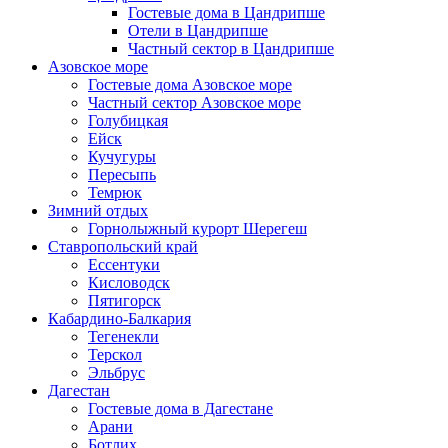
Гостевые дома в Цандрипше
Отели в Цандрипше
Частный сектор в Цандрипше
Азовское море
Гостевые дома Азовское море
Частный сектор Азовское море
Голубицкая
Ейск
Кучугуры
Пересыпь
Темрюк
Зимний отдых
Горнолыжный курорт Шерегеш
Ставропольский край
Ессентуки
Кисловодск
Пятигорск
Кабардино-Балкария
Тегенекли
Терскол
Эльбрус
Дагестан
Гостевые дома в Дагестане
Арани
Ботлих