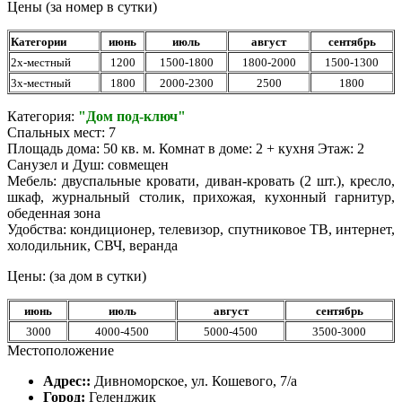
Цены (за номер в сутки)
Категории
июнь
июль
август
сентябрь
2х-местный
1200
1500-1800
1800-2000
1500-1300
3х-местный
1800
2000-2300
2500
1800
Категория:
"Дом под-ключ"
Спальных мест: 7
Площадь дома: 50 кв. м. Комнат в доме: 2 + кухня Этаж: 2
Санузел и Душ: совмещен
Мебель: двуспальные кровати, диван-кровать (2 шт.), кресло,
шкаф, журнальный столик, прихожая, кухонный гарнитур,
обеденная зона
Удобства: кондиционер, телевизор, спутниковое ТВ, интернет,
холодильник, СВЧ, веранда
Цены: (за дом в сутки)
июнь
июль
август
сентябрь
3000
4000-4500
5000-4500
3500-3000
Местоположение
Адрес::
Дивноморское, ул. Кошевого, 7/а
Город:
Геленджик