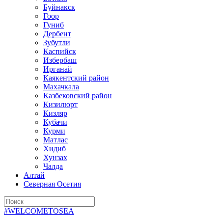
Буйнакск
Гоор
Гуниб
Дербент
Зубутли
Каспийск
Избербаш
Ирганай
Каякентский район
Махачкала
Казбековский район
Кизилюрт
Кизляр
Кубачи
Курми
Матлас
Хидиб
Хунзах
Чалда
Алтай
Северная Осетия
#WELCOMETOSEA