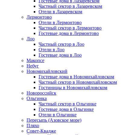
Гостевые дома в Лазаревском
Частный сектор в Лазаревском
Отели в Лазаревском
Лермонтово
Отели в Лермонтово
Частный сектор в Лермонтово
Гостевые дома в Лермонтово
Лоо
Частный сектор в Лоо
Отели в Лоо
Гостевые дома в Лоо
Макопсе
Небуг
Новомихайловский
Гостевые дома в Новомихайловском
Частный сектор в Новомихайловском
Гостиницы в Новомихайловском
Новороссийск
Ольгинка
Частный сектор в Ольгинке
Гостевые дома в Ольгинке
Отели в Ольгинке
Пересыпь (Азовское море)
Пляхо
Совет-Квадже