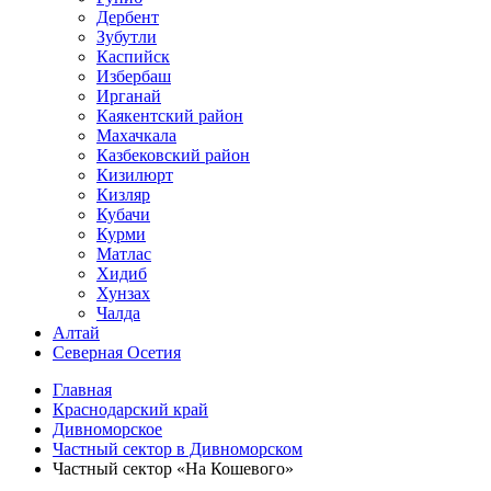
Дербент
Зубутли
Каспийск
Избербаш
Ирганай
Каякентский район
Махачкала
Казбековский район
Кизилюрт
Кизляр
Кубачи
Курми
Матлас
Хидиб
Хунзах
Чалда
Алтай
Северная Осетия
Главная
Краснодарский край
Дивноморское
Частный сектор в Дивноморском
Частный сектор «На Кошевого»