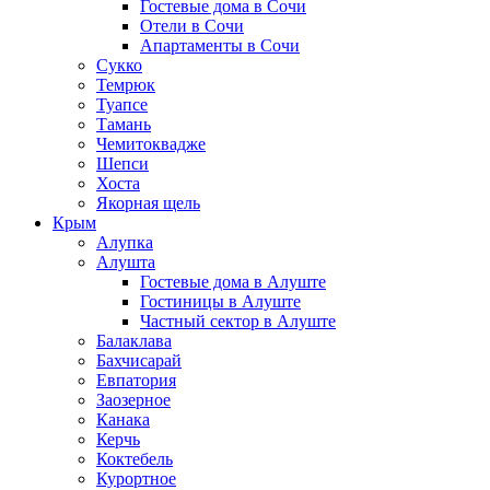
Гостевые дома в Сочи
Отели в Сочи
Апартаменты в Сочи
Сукко
Темрюк
Туапсе
Тамань
Чемитоквадже
Шепси
Хоста
Якорная щель
Крым
Алупка
Алушта
Гостевые дома в Алуште
Гостиницы в Алуште
Частный сектор в Алуште
Балаклава
Бахчисарай
Евпатория
Заозерное
Канака
Керчь
Коктебель
Курортное