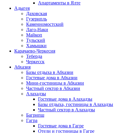
Апартаменты в Ялте
Адыгея
Даховская
Гузерипль
Каменномостский
Лаго-Наки
Майкоп
Тульский
Хамышки
Карачаево-Черкесия
Теберда
Черкесск
Абхазия
Базы отдыха в Абхазии
Гостевые дома в Абхазии
Мини-гостиницы в Абхазии
Частный сектор в Абхазии
Алахадзы
Гостевые дома в Алахадзы
Базы отдыха, гостиницы в Алахадзы
Частный сектор в Алахадзы
Багрипш
Гагра
Гостевые дома в Гагре
Отели и гостиницы в Гагре