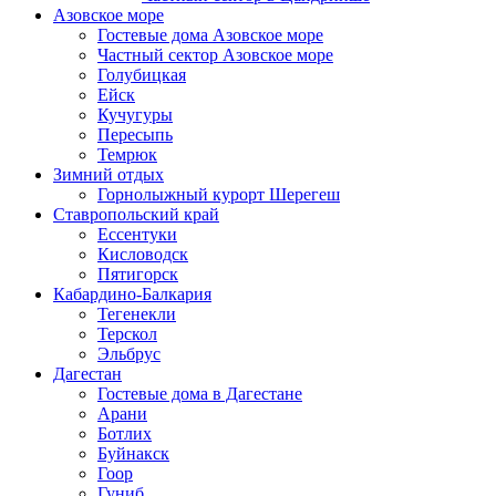
Азовское море
Гостевые дома Азовское море
Частный сектор Азовское море
Голубицкая
Ейск
Кучугуры
Пересыпь
Темрюк
Зимний отдых
Горнолыжный курорт Шерегеш
Ставропольский край
Ессентуки
Кисловодск
Пятигорск
Кабардино-Балкария
Тегенекли
Терскол
Эльбрус
Дагестан
Гостевые дома в Дагестане
Арани
Ботлих
Буйнакск
Гоор
Гуниб