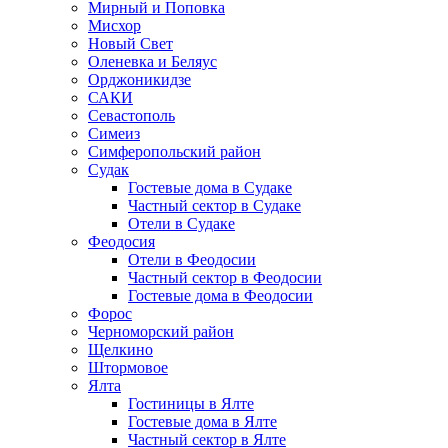
Мирный и Поповка
Мисхор
Новый Свет
Оленевка и Беляус
Орджоникидзе
САКИ
Севастополь
Симеиз
Симферопольский район
Судак
Гостевые дома в Судаке
Частный сектор в Судаке
Отели в Судаке
Феодосия
Отели в Феодосии
Частный сектор в Феодосии
Гостевые дома в Феодосии
Форос
Черноморский район
Щелкино
Штормовое
Ялта
Гостиницы в Ялте
Гостевые дома в Ялте
Частный сектор в Ялте