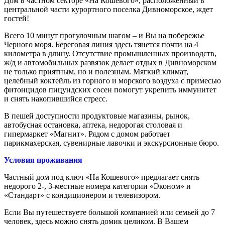
Дом в частном секторе «На Кошевого», расположенный в
центральной части курортного поселка Дивноморское, ждет
гостей!
Всего 10 минут прогулочным шагом – и Вы на побережье
Черного моря. Береговая линия здесь тянется почти на 4
километра в длину. Отсутствие промышленных производств,
ж/д и автомобильных развязок делает отдых в Дивноморском
не только приятным, но и полезным. Мягкий климат,
целебный коктейль из горного и морского воздуха с примесью
фитонцидов пицундских сосен помогут укрепить иммунитет
и снять накопившийся стресс.
В пешей доступности продуктовые магазины, рынок,
автобусная остановка, аптека, недорогая столовая и
гипермаркет «Магнит». Рядом с домом работает
парикмахерская, сувенирные лавочки и экскурсионные бюро.
Условия проживания
Частный дом под ключ «На Кошевого» предлагает снять
недорого 2-, 3-местные номера категории «Эконом» и
«Стандарт» с кондиционером и телевизором.
Если Вы путешествуете большой компанией или семьей до 7
человек, здесь можно снять домик целиком. В Вашем