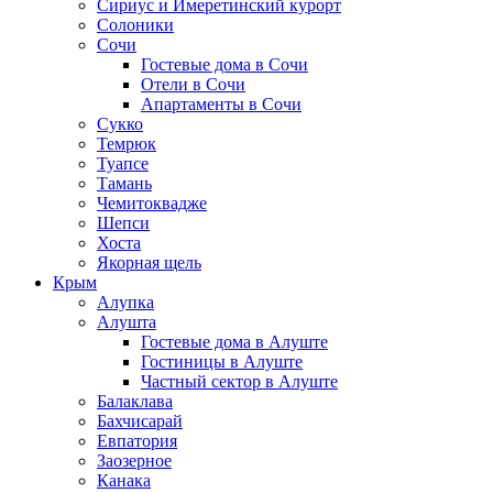
Сириус и Имеретинский курорт
Солоники
Сочи
Гостевые дома в Сочи
Отели в Сочи
Апартаменты в Сочи
Сукко
Темрюк
Туапсе
Тамань
Чемитоквадже
Шепси
Хоста
Якорная щель
Крым
Алупка
Алушта
Гостевые дома в Алуште
Гостиницы в Алуште
Частный сектор в Алуште
Балаклава
Бахчисарай
Евпатория
Заозерное
Канака