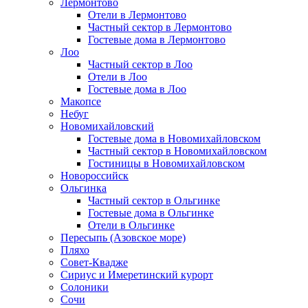
Лермонтово
Отели в Лермонтово
Частный сектор в Лермонтово
Гостевые дома в Лермонтово
Лоо
Частный сектор в Лоо
Отели в Лоо
Гостевые дома в Лоо
Макопсе
Небуг
Новомихайловский
Гостевые дома в Новомихайловском
Частный сектор в Новомихайловском
Гостиницы в Новомихайловском
Новороссийск
Ольгинка
Частный сектор в Ольгинке
Гостевые дома в Ольгинке
Отели в Ольгинке
Пересыпь (Азовское море)
Пляхо
Совет-Квадже
Сириус и Имеретинский курорт
Солоники
Сочи