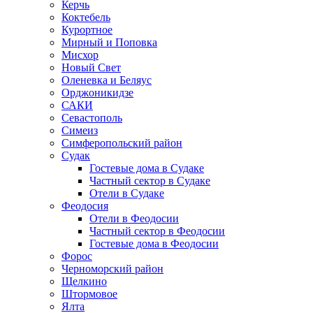
Керчь
Коктебель
Курортное
Мирный и Поповка
Мисхор
Новый Свет
Оленевка и Беляус
Орджоникидзе
САКИ
Севастополь
Симеиз
Симферопольский район
Судак
Гостевые дома в Судаке
Частный сектор в Судаке
Отели в Судаке
Феодосия
Отели в Феодосии
Частный сектор в Феодосии
Гостевые дома в Феодосии
Форос
Черноморский район
Щелкино
Штормовое
Ялта