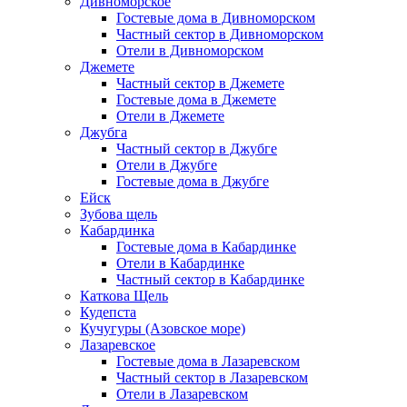
Дивноморское
Гостевые дома в Дивноморском
Частный сектор в Дивноморском
Отели в Дивноморском
Джемете
Частный сектор в Джемете
Гостевые дома в Джемете
Отели в Джемете
Джубга
Частный сектор в Джубге
Отели в Джубге
Гостевые дома в Джубге
Ейск
Зубова щель
Кабардинка
Гостевые дома в Кабардинке
Отели в Кабардинке
Частный сектор в Кабардинке
Каткова Щель
Кудепста
Кучугуры (Азовское море)
Лазаревское
Гостевые дома в Лазаревском
Частный сектор в Лазаревском
Отели в Лазаревском