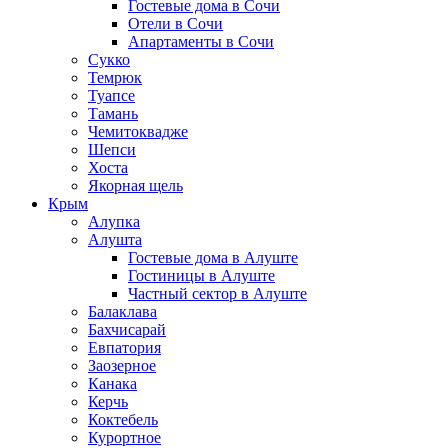
Гостевые дома в Сочи
Отели в Сочи
Апартаменты в Сочи
Сукко
Темрюк
Туапсе
Тамань
Чемитоквадже
Шепси
Хоста
Якорная щель
Крым
Алупка
Алушта
Гостевые дома в Алуште
Гостиницы в Алуште
Частный сектор в Алуште
Балаклава
Бахчисарай
Евпатория
Заозерное
Канака
Керчь
Коктебель
Курортное