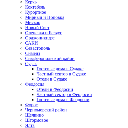
Керчь
Коктебель
Курортное
Мирный и Поповка
Мисхор
Новый Свет
Оленевка и Беляус
Орджоникидзе
САКИ
Севастополь
Симеиз
Симферопольский район
Судак
Гостевые дома в Судаке
Частный сектор в Судаке
Отели в Судаке
Феодосия
Отели в Феодосии
Частный сектор в Феодосии
Гостевые дома в Феодосии
Форос
Черноморский район
Щелкино
Штормовое
Ялта