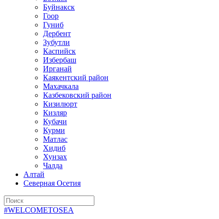
Буйнакск
Гоор
Гуниб
Дербент
Зубутли
Каспийск
Избербаш
Ирганай
Каякентский район
Махачкала
Казбековский район
Кизилюрт
Кизляр
Кубачи
Курми
Матлас
Хидиб
Хунзах
Чалда
Алтай
Северная Осетия
#WELCOMETOSEA