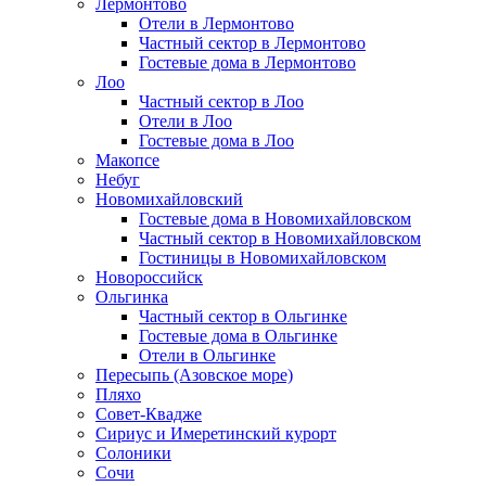
Лермонтово
Отели в Лермонтово
Частный сектор в Лермонтово
Гостевые дома в Лермонтово
Лоо
Частный сектор в Лоо
Отели в Лоо
Гостевые дома в Лоо
Макопсе
Небуг
Новомихайловский
Гостевые дома в Новомихайловском
Частный сектор в Новомихайловском
Гостиницы в Новомихайловском
Новороссийск
Ольгинка
Частный сектор в Ольгинке
Гостевые дома в Ольгинке
Отели в Ольгинке
Пересыпь (Азовское море)
Пляхо
Совет-Квадже
Сириус и Имеретинский курорт
Солоники
Сочи