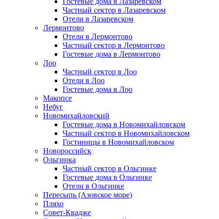
Гостевые дома в Лазаревском
Частный сектор в Лазаревском
Отели в Лазаревском
Лермонтово
Отели в Лермонтово
Частный сектор в Лермонтово
Гостевые дома в Лермонтово
Лоо
Частный сектор в Лоо
Отели в Лоо
Гостевые дома в Лоо
Макопсе
Небуг
Новомихайловский
Гостевые дома в Новомихайловском
Частный сектор в Новомихайловском
Гостиницы в Новомихайловском
Новороссийск
Ольгинка
Частный сектор в Ольгинке
Гостевые дома в Ольгинке
Отели в Ольгинке
Пересыпь (Азовское море)
Пляхо
Совет-Квадже