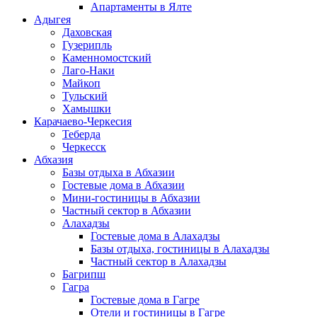
Апартаменты в Ялте
Адыгея
Даховская
Гузерипль
Каменномостский
Лаго-Наки
Майкоп
Тульский
Хамышки
Карачаево-Черкесия
Теберда
Черкесск
Абхазия
Базы отдыха в Абхазии
Гостевые дома в Абхазии
Мини-гостиницы в Абхазии
Частный сектор в Абхазии
Алахадзы
Гостевые дома в Алахадзы
Базы отдыха, гостиницы в Алахадзы
Частный сектор в Алахадзы
Багрипш
Гагра
Гостевые дома в Гагре
Отели и гостиницы в Гагре