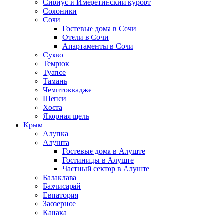
Сириус и Имеретинский курорт
Солоники
Сочи
Гостевые дома в Сочи
Отели в Сочи
Апартаменты в Сочи
Сукко
Темрюк
Туапсе
Тамань
Чемитоквадже
Шепси
Хоста
Якорная щель
Крым
Алупка
Алушта
Гостевые дома в Алуште
Гостиницы в Алуште
Частный сектор в Алуште
Балаклава
Бахчисарай
Евпатория
Заозерное
Канака