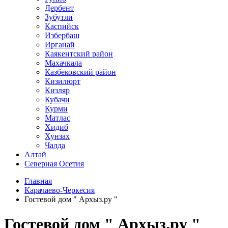
Дербент
Зубутли
Каспийск
Избербаш
Ирганай
Каякентский район
Махачкала
Казбековский район
Кизилюрт
Кизляр
Кубачи
Курми
Матлас
Хидиб
Хунзах
Чалда
Алтай
Северная Осетия
Главная
Карачаево-Черкесия
Гостевой дом " Архыз.ру "
Гостевой дом " Архыз.ру "