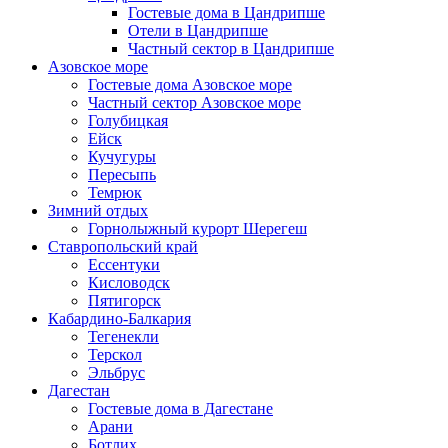
Гостевые дома в Цандрипше
Отели в Цандрипше
Частный сектор в Цандрипше
Азовское море
Гостевые дома Азовское море
Частный сектор Азовское море
Голубицкая
Ейск
Кучугуры
Пересыпь
Темрюк
Зимний отдых
Горнолыжный курорт Шерегеш
Ставропольский край
Ессентуки
Кисловодск
Пятигорск
Кабардино-Балкария
Тегенекли
Терскол
Эльбрус
Дагестан
Гостевые дома в Дагестане
Арани
Ботлих