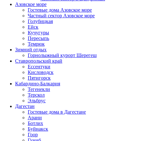
Азовское море
Гостевые дома Азовское море
Частный сектор Азовское море
Голубицкая
Ейск
Кучугуры
Пересыпь
Темрюк
Зимний отдых
Горнолыжный курорт Шерегеш
Ставропольский край
Ессентуки
Кисловодск
Пятигорск
Кабардино-Балкария
Тегенекли
Терскол
Эльбрус
Дагестан
Гостевые дома в Дагестане
Арани
Ботлих
Буйнакск
Гоор
Гуниб