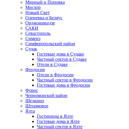
Мирный и Поповка
Мисхор
Новый Свет
Оленевка и Беляус
Орджоникидзе
САКИ
Севастополь
Симеиз
Симферопольский район
Судак
Гостевые дома в Судаке
Частный сектор в Судаке
Отели в Судаке
Феодосия
Отели в Феодосии
Частный сектор в Феодосии
Гостевые дома в Феодосии
Форос
Черноморский район
Щелкино
Штормовое
Ялта
Гостиницы в Ялте
Гостевые дома в Ялте
Частный сектор в Ялте