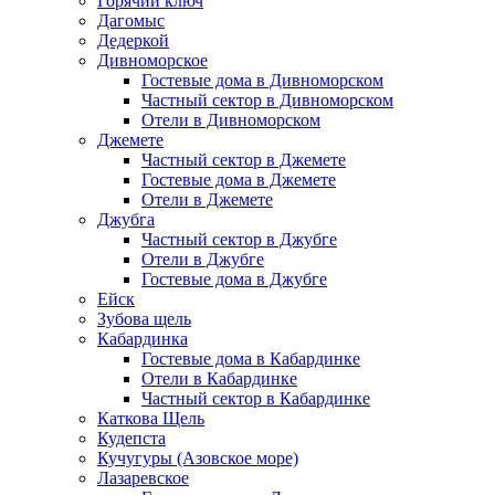
Горячий ключ
Дагомыс
Дедеркой
Дивноморское
Гостевые дома в Дивноморском
Частный сектор в Дивноморском
Отели в Дивноморском
Джемете
Частный сектор в Джемете
Гостевые дома в Джемете
Отели в Джемете
Джубга
Частный сектор в Джубге
Отели в Джубге
Гостевые дома в Джубге
Ейск
Зубова щель
Кабардинка
Гостевые дома в Кабардинке
Отели в Кабардинке
Частный сектор в Кабардинке
Каткова Щель
Кудепста
Кучугуры (Азовское море)
Лазаревское