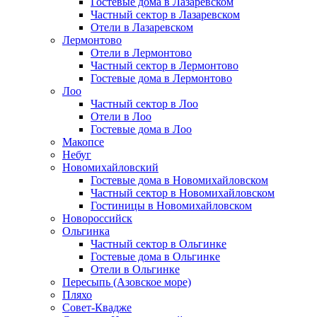
Гостевые дома в Лазаревском
Частный сектор в Лазаревском
Отели в Лазаревском
Лермонтово
Отели в Лермонтово
Частный сектор в Лермонтово
Гостевые дома в Лермонтово
Лоо
Частный сектор в Лоо
Отели в Лоо
Гостевые дома в Лоо
Макопсе
Небуг
Новомихайловский
Гостевые дома в Новомихайловском
Частный сектор в Новомихайловском
Гостиницы в Новомихайловском
Новороссийск
Ольгинка
Частный сектор в Ольгинке
Гостевые дома в Ольгинке
Отели в Ольгинке
Пересыпь (Азовское море)
Пляхо
Совет-Квадже