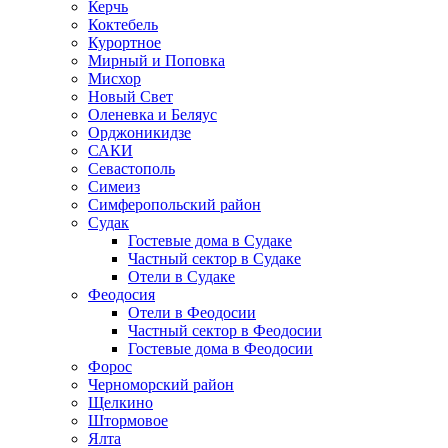
Керчь
Коктебель
Курортное
Мирный и Поповка
Мисхор
Новый Свет
Оленевка и Беляус
Орджоникидзе
САКИ
Севастополь
Симеиз
Симферопольский район
Судак
Гостевые дома в Судаке
Частный сектор в Судаке
Отели в Судаке
Феодосия
Отели в Феодосии
Частный сектор в Феодосии
Гостевые дома в Феодосии
Форос
Черноморский район
Щелкино
Штормовое
Ялта