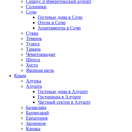
Сириус и Имеретинский курорт
Солоники
Сочи
Гостевые дома в Сочи
Отели в Сочи
Апартаменты в Сочи
Сукко
Темрюк
Туапсе
Тамань
Чемитоквадже
Шепси
Хоста
Якорная щель
Крым
Алупка
Алушта
Гостевые дома в Алуште
Гостиницы в Алуште
Частный сектор в Алуште
Балаклава
Бахчисарай
Евпатория
Заозерное
Канака