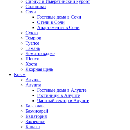
Сириус и Имеретинский курорт
Солоники
Сочи
Гостевые дома в Сочи
Отели в Сочи
Апартаменты в Сочи
Сукко
Темрюк
Туапсе
Тамань
Чемитоквадже
Шепси
Хоста
Якорная щель
Крым
Алупка
Алушта
Гостевые дома в Алуште
Гостиницы в Алуште
Частный сектор в Алуште
Балаклава
Бахчисарай
Евпатория
Заозерное
Канака