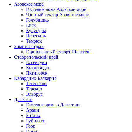
Азовское море
Гостевые дома Азовское море
Частный сектор Азовское море
Голубицкая
Ейск
Кучугуры
Пересыпь
Темрюк
Зимний отдых
Горнолыжный курорт Шерегеш
Ставропольский край
Ессентуки
Кисловодск
Пятигорск
Кабардино-Балкария
Тегенекли
Терскол
Эльбрус
Дагестан
Гостевые дома в Дагестане
Арани
Ботлих
Буйнакск
Гоор
Гуниб