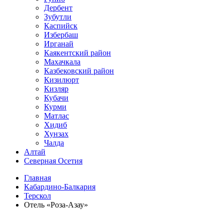
Дербент
Зубутли
Каспийск
Избербаш
Ирганай
Каякентский район
Махачкала
Казбековский район
Кизилюрт
Кизляр
Кубачи
Курми
Матлас
Хидиб
Хунзах
Чалда
Алтай
Северная Осетия
Главная
Кабардино-Балкария
Терскол
Отель «Роза-Азау»