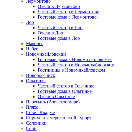
Лермонтово
Отели в Лермонтово
Частный сектор в Лермонтово
Гостевые дома в Лермонтово
Лоо
Частный сектор в Лоо
Отели в Лоо
Гостевые дома в Лоо
Макопсе
Небуг
Новомихайловский
Гостевые дома в Новомихайловском
Частный сектор в Новомихайловском
Гостиницы в Новомихайловском
Новороссийск
Ольгинка
Частный сектор в Ольгинке
Гостевые дома в Ольгинке
Отели в Ольгинке
Пересыпь (Азовское море)
Пляхо
Совет-Квадже
Сириус и Имеретинский курорт
Солоники
Сочи