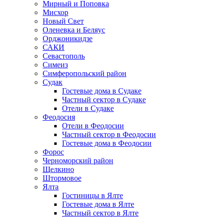
Мирный и Поповка
Мисхор
Новый Свет
Оленевка и Беляус
Орджоникидзе
САКИ
Севастополь
Симеиз
Симферопольский район
Судак
Гостевые дома в Судаке
Частный сектор в Судаке
Отели в Судаке
Феодосия
Отели в Феодосии
Частный сектор в Феодосии
Гостевые дома в Феодосии
Форос
Черноморский район
Щелкино
Штормовое
Ялта
Гостиницы в Ялте
Гостевые дома в Ялте
Частный сектор в Ялте