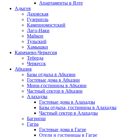
Апартаменты в Ялте
Адыгея
Даховская
Гузерипль
Каменномостский
Лаго-Наки
Майкоп
Тульский
Хамышки
Карачаево-Черкесия
Теберда
Черкесск
Абхазия
Базы отдыха в Абхазии
Гостевые дома в Абхазии
Мини-гостиницы в Абхазии
Частный сектор в Абхазии
Алахадзы
Гостевые дома в Алахадзы
Базы отдыха, гостиницы в Алахадзы
Частный сектор в Алахадзы
Багрипш
Гагра
Гостевые дома в Гагре
Отели и гостиницы в Гагре