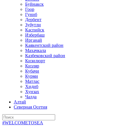
Буйнакск
Гоор
Гуниб
Дербент
Зубутли
Каспийск
Избербаш
Ирганай
Каякентский район
Махачкала
Казбековский район
Кизилюрт
Кизляр
Кубачи
Курми
Матлас
Хидиб
Хунзах
Чалда
Алтай
Северная Осетия
#WELCOMETOSEA