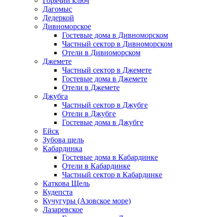
Горячий ключ
Дагомыс
Дедеркой
Дивноморское
Гостевые дома в Дивноморском
Частный сектор в Дивноморском
Отели в Дивноморском
Джемете
Частный сектор в Джемете
Гостевые дома в Джемете
Отели в Джемете
Джубга
Частный сектор в Джубге
Отели в Джубге
Гостевые дома в Джубге
Ейск
Зубова щель
Кабардинка
Гостевые дома в Кабардинке
Отели в Кабардинке
Частный сектор в Кабардинке
Каткова Щель
Кудепста
Кучугуры (Азовское море)
Лазаревское