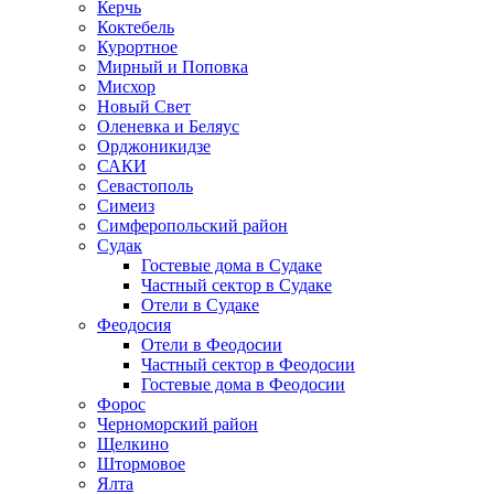
Керчь
Коктебель
Курортное
Мирный и Поповка
Мисхор
Новый Свет
Оленевка и Беляус
Орджоникидзе
САКИ
Севастополь
Симеиз
Симферопольский район
Судак
Гостевые дома в Судаке
Частный сектор в Судаке
Отели в Судаке
Феодосия
Отели в Феодосии
Частный сектор в Феодосии
Гостевые дома в Феодосии
Форос
Черноморский район
Щелкино
Штормовое
Ялта