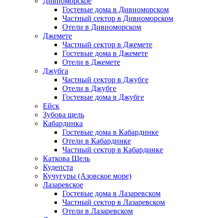
Дивноморское
Гостевые дома в Дивноморском
Частный сектор в Дивноморском
Отели в Дивноморском
Джемете
Частный сектор в Джемете
Гостевые дома в Джемете
Отели в Джемете
Джубга
Частный сектор в Джубге
Отели в Джубге
Гостевые дома в Джубге
Ейск
Зубова щель
Кабардинка
Гостевые дома в Кабардинке
Отели в Кабардинке
Частный сектор в Кабардинке
Каткова Щель
Кудепста
Кучугуры (Азовское море)
Лазаревское
Гостевые дома в Лазаревском
Частный сектор в Лазаревском
Отели в Лазаревском