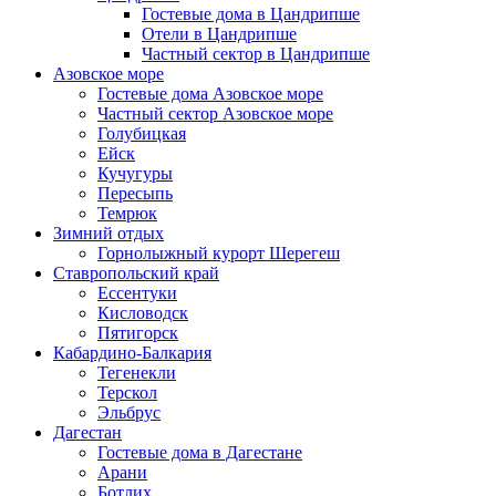
Гостевые дома в Цандрипше
Отели в Цандрипше
Частный сектор в Цандрипше
Азовское море
Гостевые дома Азовское море
Частный сектор Азовское море
Голубицкая
Ейск
Кучугуры
Пересыпь
Темрюк
Зимний отдых
Горнолыжный курорт Шерегеш
Ставропольский край
Ессентуки
Кисловодск
Пятигорск
Кабардино-Балкария
Тегенекли
Терскол
Эльбрус
Дагестан
Гостевые дома в Дагестане
Арани
Ботлих