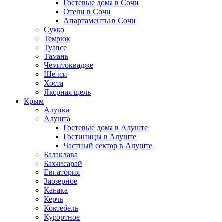
Гостевые дома в Сочи
Отели в Сочи
Апартаменты в Сочи
Сукко
Темрюк
Туапсе
Тамань
Чемитоквадже
Шепси
Хоста
Якорная щель
Крым
Алупка
Алушта
Гостевые дома в Алуште
Гостиницы в Алуште
Частный сектор в Алуште
Балаклава
Бахчисарай
Евпатория
Заозерное
Канака
Керчь
Коктебель
Курортное