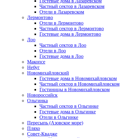
Гостевые дома в Лазаревском
Частный сектор в Лазаревском
Отели в Лазаревском
Лермонтово
Отели в Лермонтово
Частный сектор в Лермонтово
Гостевые дома в Лермонтово
Лоо
Частный сектор в Лоо
Отели в Лоо
Гостевые дома в Лоо
Макопсе
Небуг
Новомихайловский
Гостевые дома в Новомихайловском
Частный сектор в Новомихайловском
Гостиницы в Новомихайловском
Новороссийск
Ольгинка
Частный сектор в Ольгинке
Гостевые дома в Ольгинке
Отели в Ольгинке
Пересыпь (Азовское море)
Пляхо
Совет-Квадже