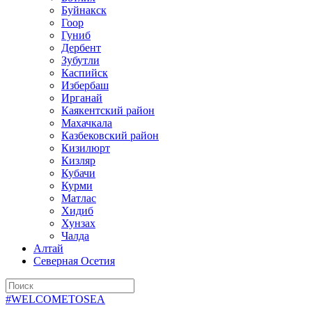
Буйнакск
Гоор
Гуниб
Дербент
Зубутли
Каспийск
Избербаш
Ирганай
Каякентский район
Махачкала
Казбековский район
Кизилюрт
Кизляр
Кубачи
Курми
Матлас
Хидиб
Хунзах
Чалда
Алтай
Северная Осетия
#WELCOMETOSEA