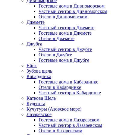
Дивноморское
Гостевые дома в Дивноморском
Частный сектор в Дивноморском
Отели в Дивноморском
Джемете
Частный сектор в Джемете
Гостевые дома в Джемете
Отели в Джемете
Джубга
Частный сектор в Джубге
Отели в Джубге
Гостевые дома в Джубге
Ейск
Зубова щель
Кабардинка
Гостевые дома в Кабардинке
Отели в Кабардинке
Частный сектор в Кабардинке
Каткова Щель
Кудепста
Кучугуры (Азовское море)
Лазаревское
Гостевые дома в Лазаревском
Частный сектор в Лазаревском
Отели в Лазаревском