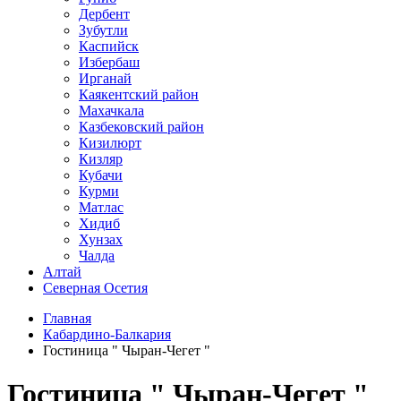
Дербент
Зубутли
Каспийск
Избербаш
Ирганай
Каякентский район
Махачкала
Казбековский район
Кизилюрт
Кизляр
Кубачи
Курми
Матлас
Хидиб
Хунзах
Чалда
Алтай
Северная Осетия
Главная
Кабардино-Балкария
Гостиница " Чыран-Чегет "
Гостиница " Чыран-Чегет "