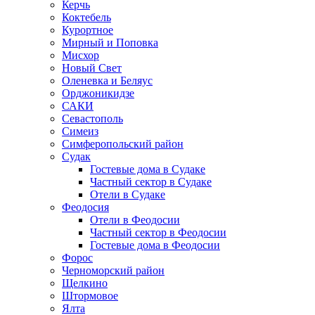
Керчь
Коктебель
Курортное
Мирный и Поповка
Мисхор
Новый Свет
Оленевка и Беляус
Орджоникидзе
САКИ
Севастополь
Симеиз
Симферопольский район
Судак
Гостевые дома в Судаке
Частный сектор в Судаке
Отели в Судаке
Феодосия
Отели в Феодосии
Частный сектор в Феодосии
Гостевые дома в Феодосии
Форос
Черноморский район
Щелкино
Штормовое
Ялта