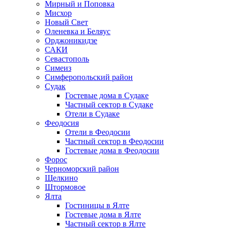
Мирный и Поповка
Мисхор
Новый Свет
Оленевка и Беляус
Орджоникидзе
САКИ
Севастополь
Симеиз
Симферопольский район
Судак
Гостевые дома в Судаке
Частный сектор в Судаке
Отели в Судаке
Феодосия
Отели в Феодосии
Частный сектор в Феодосии
Гостевые дома в Феодосии
Форос
Черноморский район
Щелкино
Штормовое
Ялта
Гостиницы в Ялте
Гостевые дома в Ялте
Частный сектор в Ялте