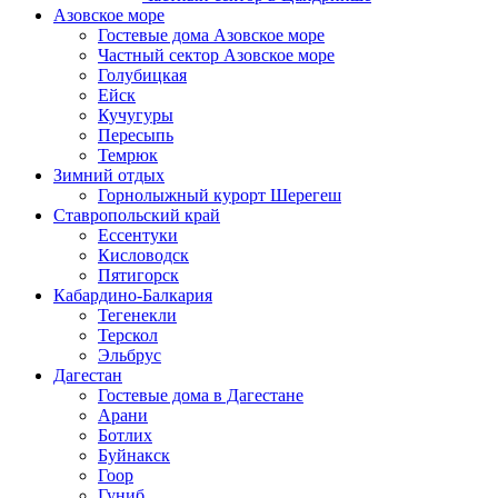
Азовское море
Гостевые дома Азовское море
Частный сектор Азовское море
Голубицкая
Ейск
Кучугуры
Пересыпь
Темрюк
Зимний отдых
Горнолыжный курорт Шерегеш
Ставропольский край
Ессентуки
Кисловодск
Пятигорск
Кабардино-Балкария
Тегенекли
Терскол
Эльбрус
Дагестан
Гостевые дома в Дагестане
Арани
Ботлих
Буйнакск
Гоор
Гуниб