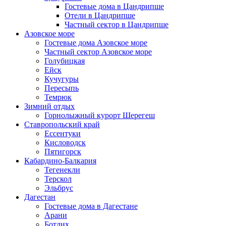
Гостевые дома в Цандрипше
Отели в Цандрипше
Частный сектор в Цандрипше
Азовское море
Гостевые дома Азовское море
Частный сектор Азовское море
Голубицкая
Ейск
Кучугуры
Пересыпь
Темрюк
Зимний отдых
Горнолыжный курорт Шерегеш
Ставропольский край
Ессентуки
Кисловодск
Пятигорск
Кабардино-Балкария
Тегенекли
Терскол
Эльбрус
Дагестан
Гостевые дома в Дагестане
Арани
Ботлих