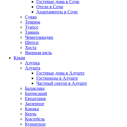
Гостевые дома в Сочи
Отели в Сочи
Апартаменты в Сочи
Сукко
Темрюк
Туапсе
Тамань
Чемитоквадже
Шепси
Хоста
Якорная щель
Крым
Алупка
Алушта
Гостевые дома в Алуште
Гостиницы в Алуште
Частный сектор в Алуште
Балаклава
Бахчисарай
Евпатория
Заозерное
Канака
Керчь
Коктебель
Курортное