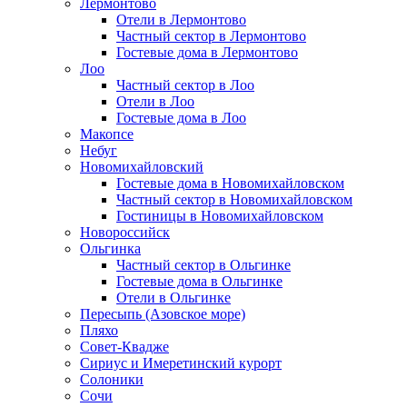
Лермонтово
Отели в Лермонтово
Частный сектор в Лермонтово
Гостевые дома в Лермонтово
Лоо
Частный сектор в Лоо
Отели в Лоо
Гостевые дома в Лоо
Макопсе
Небуг
Новомихайловский
Гостевые дома в Новомихайловском
Частный сектор в Новомихайловском
Гостиницы в Новомихайловском
Новороссийск
Ольгинка
Частный сектор в Ольгинке
Гостевые дома в Ольгинке
Отели в Ольгинке
Пересыпь (Азовское море)
Пляхо
Совет-Квадже
Сириус и Имеретинский курорт
Солоники
Сочи