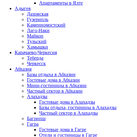
Апартаменты в Ялте
Адыгея
Даховская
Гузерипль
Каменномостский
Лаго-Наки
Майкоп
Тульский
Хамышки
Карачаево-Черкесия
Теберда
Черкесск
Абхазия
Базы отдыха в Абхазии
Гостевые дома в Абхазии
Мини-гостиницы в Абхазии
Частный сектор в Абхазии
Алахадзы
Гостевые дома в Алахадзы
Базы отдыха, гостиницы в Алахадзы
Частный сектор в Алахадзы
Багрипш
Гагра
Гостевые дома в Гагре
Отели и гостиницы в Гагре