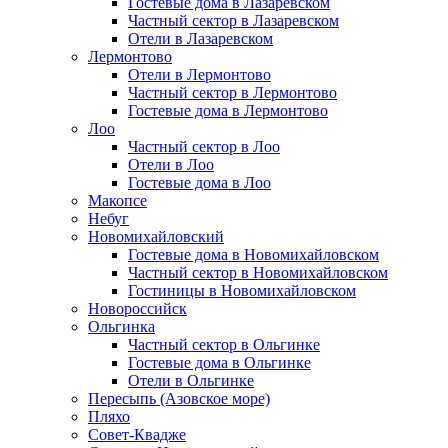
Гостевые дома в Лазаревском
Частный сектор в Лазаревском
Отели в Лазаревском
Лермонтово
Отели в Лермонтово
Частный сектор в Лермонтово
Гостевые дома в Лермонтово
Лоо
Частный сектор в Лоо
Отели в Лоо
Гостевые дома в Лоо
Макопсе
Небуг
Новомихайловский
Гостевые дома в Новомихайловском
Частный сектор в Новомихайловском
Гостиницы в Новомихайловском
Новороссийск
Ольгинка
Частный сектор в Ольгинке
Гостевые дома в Ольгинке
Отели в Ольгинке
Пересыпь (Азовское море)
Пляхо
Совет-Квадже