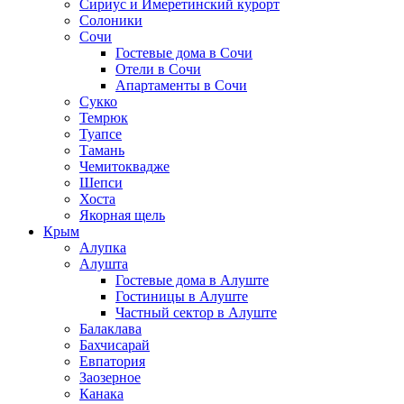
Сириус и Имеретинский курорт
Солоники
Сочи
Гостевые дома в Сочи
Отели в Сочи
Апартаменты в Сочи
Сукко
Темрюк
Туапсе
Тамань
Чемитоквадже
Шепси
Хоста
Якорная щель
Крым
Алупка
Алушта
Гостевые дома в Алуште
Гостиницы в Алуште
Частный сектор в Алуште
Балаклава
Бахчисарай
Евпатория
Заозерное
Канака