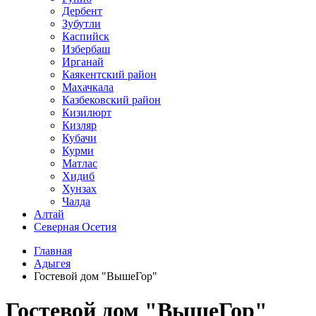
Дербент
Зубутли
Каспийск
Избербаш
Ирганай
Каякентский район
Махачкала
Казбековский район
Кизилюрт
Кизляр
Кубачи
Курми
Матлас
Хидиб
Хунзах
Чалда
Алтай
Северная Осетия
Главная
Адыгея
Гостевой дом "ВышеГор"
Гостевой дом "ВышеГор"