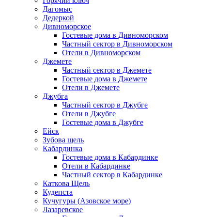
Горячий ключ
Дагомыс
Дедеркой
Дивноморское
Гостевые дома в Дивноморском
Частный сектор в Дивноморском
Отели в Дивноморском
Джемете
Частный сектор в Джемете
Гостевые дома в Джемете
Отели в Джемете
Джубга
Частный сектор в Джубге
Отели в Джубге
Гостевые дома в Джубге
Ейск
Зубова щель
Кабардинка
Гостевые дома в Кабардинке
Отели в Кабардинке
Частный сектор в Кабардинке
Каткова Щель
Кудепста
Кучугуры (Азовское море)
Лазаревское