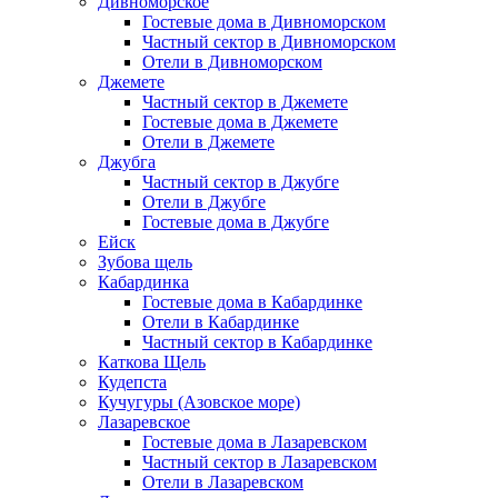
Дивноморское
Гостевые дома в Дивноморском
Частный сектор в Дивноморском
Отели в Дивноморском
Джемете
Частный сектор в Джемете
Гостевые дома в Джемете
Отели в Джемете
Джубга
Частный сектор в Джубге
Отели в Джубге
Гостевые дома в Джубге
Ейск
Зубова щель
Кабардинка
Гостевые дома в Кабардинке
Отели в Кабардинке
Частный сектор в Кабардинке
Каткова Щель
Кудепста
Кучугуры (Азовское море)
Лазаревское
Гостевые дома в Лазаревском
Частный сектор в Лазаревском
Отели в Лазаревском