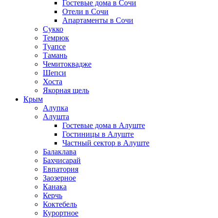
Гостевые дома в Сочи
Отели в Сочи
Апартаменты в Сочи
Сукко
Темрюк
Туапсе
Тамань
Чемитоквадже
Шепси
Хоста
Якорная щель
Крым
Алупка
Алушта
Гостевые дома в Алуште
Гостиницы в Алуште
Частный сектор в Алуште
Балаклава
Бахчисарай
Евпатория
Заозерное
Канака
Керчь
Коктебель
Курортное