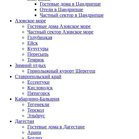
Гостевые дома в Цандрипше
Отели в Цандрипше
Частный сектор в Цандрипше
Азовское море
Гостевые дома Азовское море
Частный сектор Азовское море
Голубицкая
Ейск
Кучугуры
Пересыпь
Темрюк
Зимний отдых
Горнолыжный курорт Шерегеш
Ставропольский край
Ессентуки
Кисловодск
Пятигорск
Кабардино-Балкария
Тегенекли
Терскол
Эльбрус
Дагестан
Гостевые дома в Дагестане
Арани
Ботлих