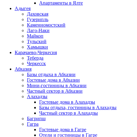
Апартаменты в Ялте
Адыгея
Даховская
Гузерипль
Каменномостский
Лаго-Наки
Майкоп
Тульский
Хамышки
Карачаево-Черкесия
Теберда
Черкесск
Абхазия
Базы отдыха в Абхазии
Гостевые дома в Абхазии
Мини-гостиницы в Абхазии
Частный сектор в Абхазии
Алахадзы
Гостевые дома в Алахадзы
Базы отдыха, гостиницы в Алахадзы
Частный сектор в Алахадзы
Багрипш
Гагра
Гостевые дома в Гагре
Отели и гостиницы в Гагре