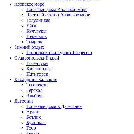
Азовское море
Гостевые дома Азовское море
Частный сектор Азовское море
Голубицкая
Ейск
Кучугуры
Пересыпь
Темрюк
Зимний отдых
Горнолыжный курорт Шерегеш
Ставропольский край
Ессентуки
Кисловодск
Пятигорск
Кабардино-Балкария
Тегенекли
Терскол
Эльбрус
Дагестан
Гостевые дома в Дагестане
Арани
Ботлих
Буйнакск
Гоор
Гуниб