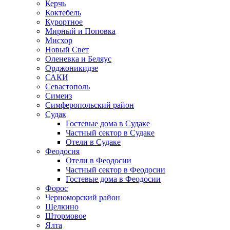
Керчь
Коктебель
Курортное
Мирный и Поповка
Мисхор
Новый Свет
Оленевка и Беляус
Орджоникидзе
САКИ
Севастополь
Симеиз
Симферопольский район
Судак
Гостевые дома в Судаке
Частный сектор в Судаке
Отели в Судаке
Феодосия
Отели в Феодосии
Частный сектор в Феодосии
Гостевые дома в Феодосии
Форос
Черноморский район
Щелкино
Штормовое
Ялта