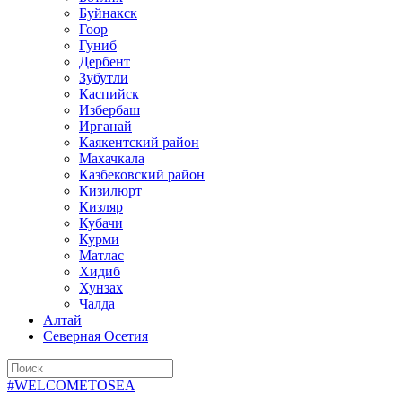
Буйнакск
Гоор
Гуниб
Дербент
Зубутли
Каспийск
Избербаш
Ирганай
Каякентский район
Махачкала
Казбековский район
Кизилюрт
Кизляр
Кубачи
Курми
Матлас
Хидиб
Хунзах
Чалда
Алтай
Северная Осетия
#WELCOMETOSEA