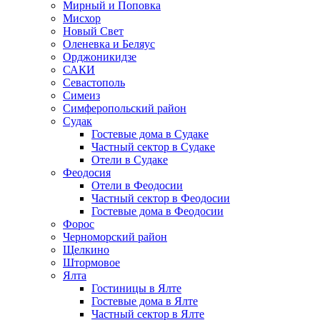
Мирный и Поповка
Мисхор
Новый Свет
Оленевка и Беляус
Орджоникидзе
САКИ
Севастополь
Симеиз
Симферопольский район
Судак
Гостевые дома в Судаке
Частный сектор в Судаке
Отели в Судаке
Феодосия
Отели в Феодосии
Частный сектор в Феодосии
Гостевые дома в Феодосии
Форос
Черноморский район
Щелкино
Штормовое
Ялта
Гостиницы в Ялте
Гостевые дома в Ялте
Частный сектор в Ялте