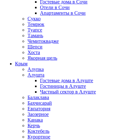
Гостевые дома в Сочи
Отели в Сочи
Апартаменты в Сочи
Сукко
Темрюк
Туапсе
Тамань
Чемитоквадже
Шепси
Хоста
Якорная щель
Крым
Алупка
Алушта
Гостевые дома в Алуште
Гостиницы в Алуште
Частный сектор в Алуште
Балаклава
Бахчисарай
Евпатория
Заозерное
Канака
Керчь
Коктебель
Курортное