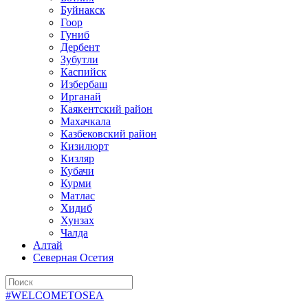
Буйнакск
Гоор
Гуниб
Дербент
Зубутли
Каспийск
Избербаш
Ирганай
Каякентский район
Махачкала
Казбековский район
Кизилюрт
Кизляр
Кубачи
Курми
Матлас
Хидиб
Хунзах
Чалда
Алтай
Северная Осетия
#WELCOMETOSEA