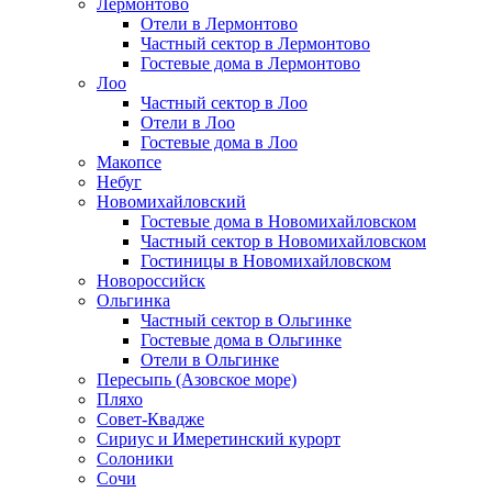
Лермонтово
Отели в Лермонтово
Частный сектор в Лермонтово
Гостевые дома в Лермонтово
Лоо
Частный сектор в Лоо
Отели в Лоо
Гостевые дома в Лоо
Макопсе
Небуг
Новомихайловский
Гостевые дома в Новомихайловском
Частный сектор в Новомихайловском
Гостиницы в Новомихайловском
Новороссийск
Ольгинка
Частный сектор в Ольгинке
Гостевые дома в Ольгинке
Отели в Ольгинке
Пересыпь (Азовское море)
Пляхо
Совет-Квадже
Сириус и Имеретинский курорт
Солоники
Сочи