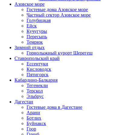
Азовское море
Гостевые дома Азовское море
Частный сектор Азовское море
Голубицкая
Ейск
Кучугуры
Пересыпь
Темрюк
Зимний отдых
Горнолыжный курорт Шерегеш
Ставропольский край
Ессентуки
Кисловодск
Пятигорск
Кабардино-Балкария
Тегенекли
Терскол
Эльбрус
Дагестан
Гостевые дома в Дагестане
Арани
Ботлих
Буйнакск
Гоор
Гуниб