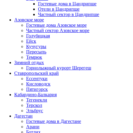
Гостевые дома в Цандрипше
Отели в Цандрипше
Частный сектор в Цандрипше
Азовское море
Гостевые дома Азовское море
Частный сектор Азовское море
Голубицкая
Ейск
Кучугуры
Пересыпь
Темрюк
Зимний отдых
Горнолыжный курорт Шерегеш
Ставропольский край
Ессентуки
Кисловодск
Пятигорск
Кабардино-Балкария
Тегенекли
Терскол
Эльбрус
Дагестан
Гостевые дома в Дагестане
Арани
Ботлих