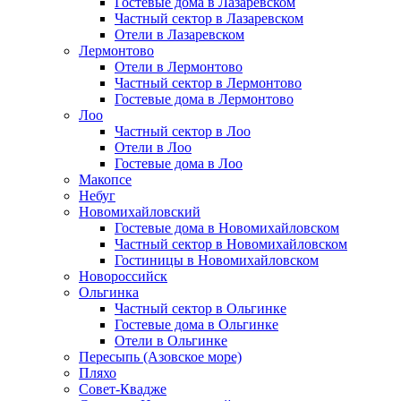
Гостевые дома в Лазаревском
Частный сектор в Лазаревском
Отели в Лазаревском
Лермонтово
Отели в Лермонтово
Частный сектор в Лермонтово
Гостевые дома в Лермонтово
Лоо
Частный сектор в Лоо
Отели в Лоо
Гостевые дома в Лоо
Макопсе
Небуг
Новомихайловский
Гостевые дома в Новомихайловском
Частный сектор в Новомихайловском
Гостиницы в Новомихайловском
Новороссийск
Ольгинка
Частный сектор в Ольгинке
Гостевые дома в Ольгинке
Отели в Ольгинке
Пересыпь (Азовское море)
Пляхо
Совет-Квадже