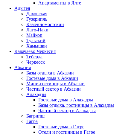
Апартаменты в Ялте
Адыгея
Даховская
Гузерипль
Каменномостский
Лаго-Наки
Майкоп
Тульский
Хамышки
Карачаево-Черкесия
Теберда
Черкесск
Абхазия
Базы отдыха в Абхазии
Гостевые дома в Абхазии
Мини-гостиницы в Абхазии
Частный сектор в Абхазии
Алахадзы
Гостевые дома в Алахадзы
Базы отдыха, гостиницы в Алахадзы
Частный сектор в Алахадзы
Багрипш
Гагра
Гостевые дома в Гагре
Отели и гостиницы в Гагре