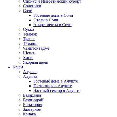
Сириус и Имеретинский курорт
Солоники
Сочи
Гостевые дома в Сочи
Отели в Сочи
Апартаменты в Сочи
Сукко
Темрюк
Туапсе
Тамань
Чемитоквадже
Шепси
Хоста
Якорная щель
Крым
Алупка
Алушта
Гостевые дома в Алуште
Гостиницы в Алуште
Частный сектор в Алуште
Балаклава
Бахчисарай
Евпатория
Заозерное
Канака