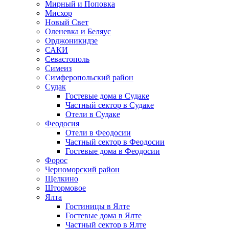
Мирный и Поповка
Мисхор
Новый Свет
Оленевка и Беляус
Орджоникидзе
САКИ
Севастополь
Симеиз
Симферопольский район
Судак
Гостевые дома в Судаке
Частный сектор в Судаке
Отели в Судаке
Феодосия
Отели в Феодосии
Частный сектор в Феодосии
Гостевые дома в Феодосии
Форос
Черноморский район
Щелкино
Штормовое
Ялта
Гостиницы в Ялте
Гостевые дома в Ялте
Частный сектор в Ялте