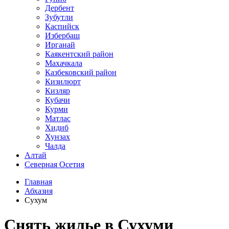
Дербент
Зубутли
Каспийск
Избербаш
Ирганай
Каякентский район
Махачкала
Казбековский район
Кизилюрт
Кизляр
Кубачи
Курми
Матлас
Хидиб
Хунзах
Чалда
Алтай
Северная Осетия
Главная
Абхазия
Сухум
Снять жилье в Сухуми