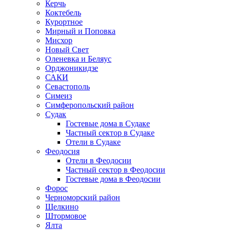
Керчь
Коктебель
Курортное
Мирный и Поповка
Мисхор
Новый Свет
Оленевка и Беляус
Орджоникидзе
САКИ
Севастополь
Симеиз
Симферопольский район
Судак
Гостевые дома в Судаке
Частный сектор в Судаке
Отели в Судаке
Феодосия
Отели в Феодосии
Частный сектор в Феодосии
Гостевые дома в Феодосии
Форос
Черноморский район
Щелкино
Штормовое
Ялта