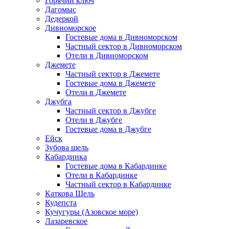
Горячий ключ
Дагомыс
Дедеркой
Дивноморское
Гостевые дома в Дивноморском
Частный сектор в Дивноморском
Отели в Дивноморском
Джемете
Частный сектор в Джемете
Гостевые дома в Джемете
Отели в Джемете
Джубга
Частный сектор в Джубге
Отели в Джубге
Гостевые дома в Джубге
Ейск
Зубова щель
Кабардинка
Гостевые дома в Кабардинке
Отели в Кабардинке
Частный сектор в Кабардинке
Каткова Щель
Кудепста
Кучугуры (Азовское море)
Лазаревское