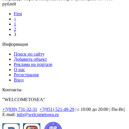
рублей
First
«
1
2
3
Информация
Поиск по сайту
Добавить объект
Реклама на портале
О нас
Регистрация
Вход
Контакты
"WELCOMETOSEA"
+7(939) 731-32-31
+7(951) 521-49-29
| с 10:00 до 20:00 | Пн-Вс|
E-mail:
info@welcometosea.ru