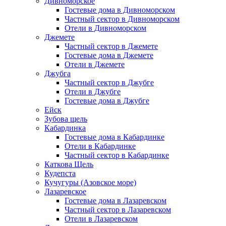
Дивноморское
Гостевые дома в Дивноморском
Частный сектор в Дивноморском
Отели в Дивноморском
Джемете
Частный сектор в Джемете
Гостевые дома в Джемете
Отели в Джемете
Джубга
Частный сектор в Джубге
Отели в Джубге
Гостевые дома в Джубге
Ейск
Зубова щель
Кабардинка
Гостевые дома в Кабардинке
Отели в Кабардинке
Частный сектор в Кабардинке
Каткова Щель
Кудепста
Кучугуры (Азовское море)
Лазаревское
Гостевые дома в Лазаревском
Частный сектор в Лазаревском
Отели в Лазаревском