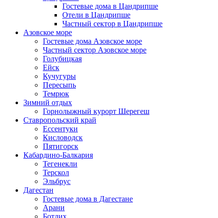
Гостевые дома в Цандрипше
Отели в Цандрипше
Частный сектор в Цандрипше
Азовское море
Гостевые дома Азовское море
Частный сектор Азовское море
Голубицкая
Ейск
Кучугуры
Пересыпь
Темрюк
Зимний отдых
Горнолыжный курорт Шерегеш
Ставропольский край
Ессентуки
Кисловодск
Пятигорск
Кабардино-Балкария
Тегенекли
Терскол
Эльбрус
Дагестан
Гостевые дома в Дагестане
Арани
Ботлих