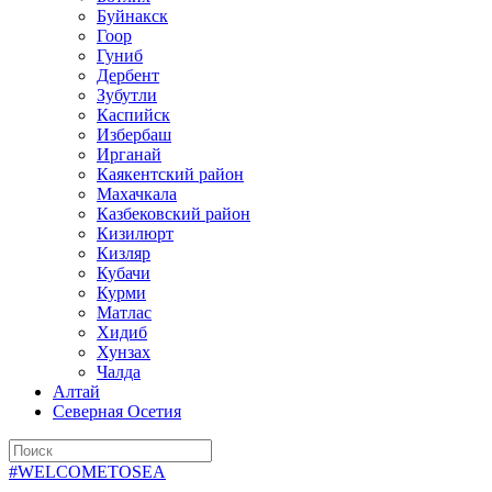
Буйнакск
Гоор
Гуниб
Дербент
Зубутли
Каспийск
Избербаш
Ирганай
Каякентский район
Махачкала
Казбековский район
Кизилюрт
Кизляр
Кубачи
Курми
Матлас
Хидиб
Хунзах
Чалда
Алтай
Северная Осетия
#WELCOMETOSEA