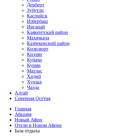
Дербент
Зубутли
Каспийск
Избербаш
Ирганай
Каякентский район
Махачкала
Казбековский район
Кизилюрт
Кизляр
Кубачи
Курми
Матлас
Хидиб
Хунзах
Чалда
Алтай
Северная Осетия
Главная
Абхазия
Новый Афон
Отели в Новом Афоне
База отдыха