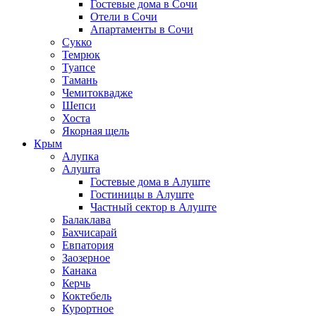
Гостевые дома в Сочи
Отели в Сочи
Апартаменты в Сочи
Сукко
Темрюк
Туапсе
Тамань
Чемитоквадже
Шепси
Хоста
Якорная щель
Крым
Алупка
Алушта
Гостевые дома в Алуште
Гостиницы в Алуште
Частный сектор в Алуште
Балаклава
Бахчисарай
Евпатория
Заозерное
Канака
Керчь
Коктебель
Курортное