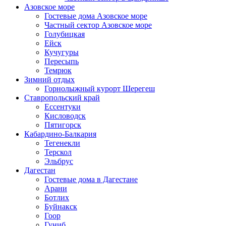
Азовское море
Гостевые дома Азовское море
Частный сектор Азовское море
Голубицкая
Ейск
Кучугуры
Пересыпь
Темрюк
Зимний отдых
Горнолыжный курорт Шерегеш
Ставропольский край
Ессентуки
Кисловодск
Пятигорск
Кабардино-Балкария
Тегенекли
Терскол
Эльбрус
Дагестан
Гостевые дома в Дагестане
Арани
Ботлих
Буйнакск
Гоор
Гуниб