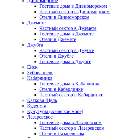
Дивноморское
Гостевые дома в Дивноморском
Частный сектор в Дивноморском
Отели в Дивноморском
Джемете
Частный сектор в Джемете
Гостевые дома в Джемете
Отели в Джемете
Джубга
Частный сектор в Джубге
Отели в Джубге
Гостевые дома в Джубге
Ейск
Зубова щель
Кабардинка
Гостевые дома в Кабардинке
Отели в Кабардинке
Частный сектор в Кабардинке
Каткова Щель
Кудепста
Кучугуры (Азовское море)
Лазаревское
Гостевые дома в Лазаревском
Частный сектор в Лазаревском
Отели в Лазаревском