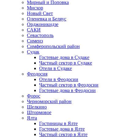
Мирный и Поповка
Мисхор
Новый Свет
Оленевка и Беляус
Орджоникидзе
САКИ
Севастополь
Симеиз
Симферопольский район
Судак
Гостевые дома в Судаке
Частный сектор в Судаке
Отели в Судаке
Феодосия
Отели в Феодосии
Частный сектор в Феодосии
Гостевые дома в Феодосии
Форос
Черноморский район
Щелкино
Штормовое
Ялта
Гостиницы в Ялте
Гостевые дома в Ялте
Частный сектор в Ялте