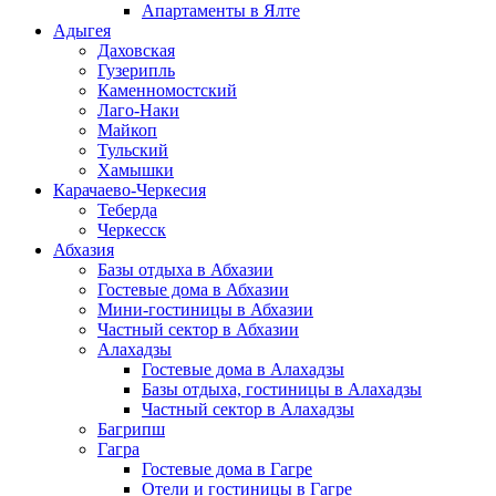
Апартаменты в Ялте
Адыгея
Даховская
Гузерипль
Каменномостский
Лаго-Наки
Майкоп
Тульский
Хамышки
Карачаево-Черкесия
Теберда
Черкесск
Абхазия
Базы отдыха в Абхазии
Гостевые дома в Абхазии
Мини-гостиницы в Абхазии
Частный сектор в Абхазии
Алахадзы
Гостевые дома в Алахадзы
Базы отдыха, гостиницы в Алахадзы
Частный сектор в Алахадзы
Багрипш
Гагра
Гостевые дома в Гагре
Отели и гостиницы в Гагре