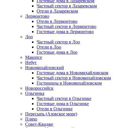
Гостевые дома в Лазаревском
Частный сектор в Лазаревском
Отели в Лазаревском
Лермонтово
Отели в Лермонтово
Частный сектор в Лермонтово
Гостевые дома в Лермонтово
Лоо
Частный сектор в Лоо
Отели в Лоо
Гостевые дома в Лоо
Макопсе
Небуг
Новомихайловский
Гостевые дома в Новомихайловском
Частный сектор в Новомихайловском
Гостиницы в Новомихайловском
Новороссийск
Ольгинка
Частный сектор в Ольгинке
Гостевые дома в Ольгинке
Отели в Ольгинке
Пересыпь (Азовское море)
Пляхо
Совет-Квадже