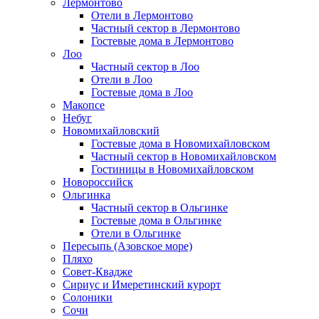
Лермонтово
Отели в Лермонтово
Частный сектор в Лермонтово
Гостевые дома в Лермонтово
Лоо
Частный сектор в Лоо
Отели в Лоо
Гостевые дома в Лоо
Макопсе
Небуг
Новомихайловский
Гостевые дома в Новомихайловском
Частный сектор в Новомихайловском
Гостиницы в Новомихайловском
Новороссийск
Ольгинка
Частный сектор в Ольгинке
Гостевые дома в Ольгинке
Отели в Ольгинке
Пересыпь (Азовское море)
Пляхо
Совет-Квадже
Сириус и Имеретинский курорт
Солоники
Сочи