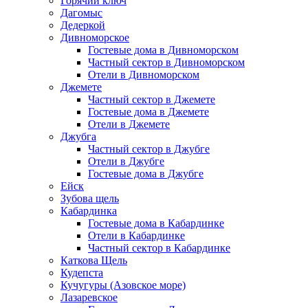
Горячий ключ
Дагомыс
Дедеркой
Дивноморское
Гостевые дома в Дивноморском
Частный сектор в Дивноморском
Отели в Дивноморском
Джемете
Частный сектор в Джемете
Гостевые дома в Джемете
Отели в Джемете
Джубга
Частный сектор в Джубге
Отели в Джубге
Гостевые дома в Джубге
Ейск
Зубова щель
Кабардинка
Гостевые дома в Кабардинке
Отели в Кабардинке
Частный сектор в Кабардинке
Каткова Щель
Кудепста
Кучугуры (Азовское море)
Лазаревское