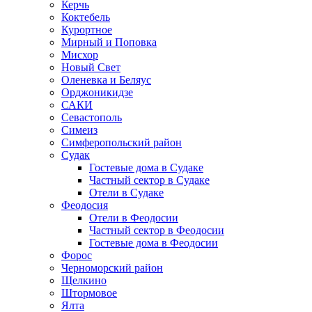
Керчь
Коктебель
Курортное
Мирный и Поповка
Мисхор
Новый Свет
Оленевка и Беляус
Орджоникидзе
САКИ
Севастополь
Симеиз
Симферопольский район
Судак
Гостевые дома в Судаке
Частный сектор в Судаке
Отели в Судаке
Феодосия
Отели в Феодосии
Частный сектор в Феодосии
Гостевые дома в Феодосии
Форос
Черноморский район
Щелкино
Штормовое
Ялта