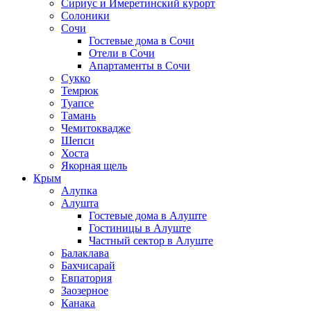
Сириус и Имеретинский курорт
Солоники
Сочи
Гостевые дома в Сочи
Отели в Сочи
Апартаменты в Сочи
Сукко
Темрюк
Туапсе
Тамань
Чемитоквадже
Шепси
Хоста
Якорная щель
Крым
Алупка
Алушта
Гостевые дома в Алуште
Гостиницы в Алуште
Частный сектор в Алуште
Балаклава
Бахчисарай
Евпатория
Заозерное
Канака