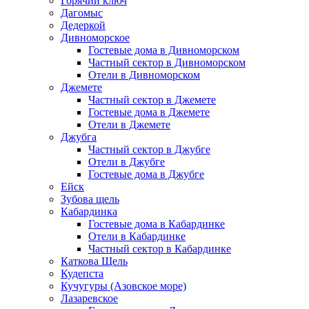
Горячий ключ
Дагомыс
Дедеркой
Дивноморское
Гостевые дома в Дивноморском
Частный сектор в Дивноморском
Отели в Дивноморском
Джемете
Частный сектор в Джемете
Гостевые дома в Джемете
Отели в Джемете
Джубга
Частный сектор в Джубге
Отели в Джубге
Гостевые дома в Джубге
Ейск
Зубова щель
Кабардинка
Гостевые дома в Кабардинке
Отели в Кабардинке
Частный сектор в Кабардинке
Каткова Щель
Кудепста
Кучугуры (Азовское море)
Лазаревское