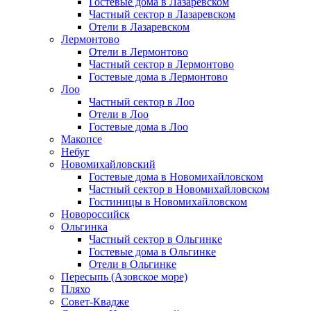
Гостевые дома в Лазаревском
Частный сектор в Лазаревском
Отели в Лазаревском
Лермонтово
Отели в Лермонтово
Частный сектор в Лермонтово
Гостевые дома в Лермонтово
Лоо
Частный сектор в Лоо
Отели в Лоо
Гостевые дома в Лоо
Макопсе
Небуг
Новомихайловский
Гостевые дома в Новомихайловском
Частный сектор в Новомихайловском
Гостиницы в Новомихайловском
Новороссийск
Ольгинка
Частный сектор в Ольгинке
Гостевые дома в Ольгинке
Отели в Ольгинке
Пересыпь (Азовское море)
Пляхо
Совет-Квадже