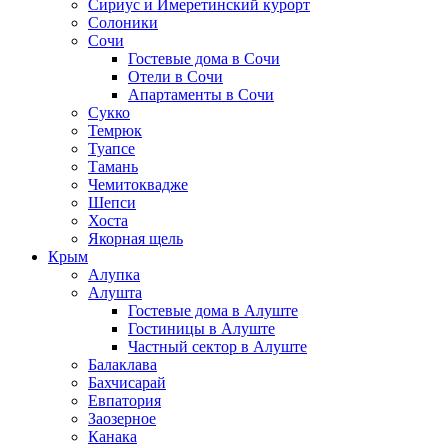
Сириус и Имеретинский курорт
Солоники
Сочи
Гостевые дома в Сочи
Отели в Сочи
Апартаменты в Сочи
Сукко
Темрюк
Туапсе
Тамань
Чемитоквадже
Шепси
Хоста
Якорная щель
Крым
Алупка
Алушта
Гостевые дома в Алуште
Гостиницы в Алуште
Частный сектор в Алуште
Балаклава
Бахчисарай
Евпатория
Заозерное
Канака