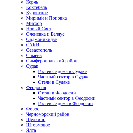
Керчь
Коктебель
Курортное
Мирный и Поповка
Мисхор
Новый Свет
Оленевка и Беляус
Орджоникидзе
САКИ
Севастополь
Симеиз
Симферопольский район
Судак
Гостевые дома в Судаке
Частный сектор в Судаке
Отели в Судаке
Феодосия
Отели в Феодосии
Частный сектор в Феодосии
Гостевые дома в Феодосии
Форос
Черноморский район
Щелкино
Штормовое
Ялта